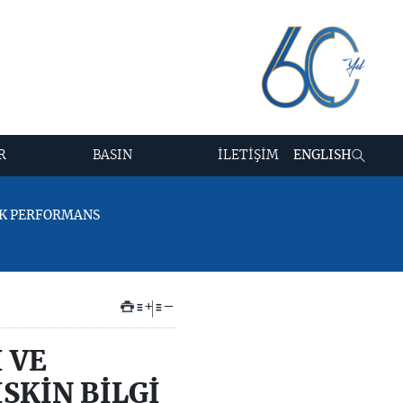
R
BASIN
İLETİŞİM
ENGLISH
İK PERFORMANS
+
–
 VE
ŞKİN BİLGİ