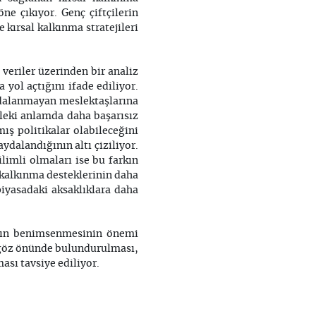
ne çıkıyor. Genç çiftçilerin
kırsal kalkınma stratejileri
 veriler üzerinden bir analiz
 yol açtığını ifade ediliyor.
aydalanmayan meslektaşlarına
sleki anlamda daha başarısız
ış politikalar olabileceğini
ydalandığının altı çiziliyor.
limli olmaları ise bu farkın
l kalkınma desteklerinin daha
piyasadaki aksaklıklara daha
arın benimsenmesinin önemi
n göz önünde bulundurulması,
sı tavsiye ediliyor.