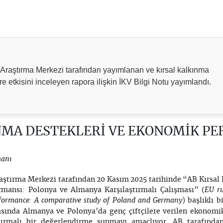
raştırma Merkezi tarafından yayımlanan ve kırsal kalkınma
ere etkisini inceleyen rapora ilişkin İKV Bilgi Notu yayımlandı.
NMA DESTEKLERİ VE EKONOMİK P
manı
ştırma Merkezi tarafından 20 Kasım 2025 tarihinde “AB Kırsal 
EU ru
rmansı: Polonya ve Almanya Karşılaştırmalı Çalışması” (
formance: A comparative study of Poland and Germany
) başlıklı b
asında Almanya ve Polonya’da genç çiftçilere verilen ekonomik
tırmalı bir değerlendirme sunmayı amaçlıyor. AB tarafında