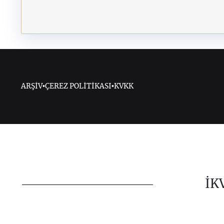
ARŞİV
•
ÇEREZ POLİTİKASI
•
KVKK
İK