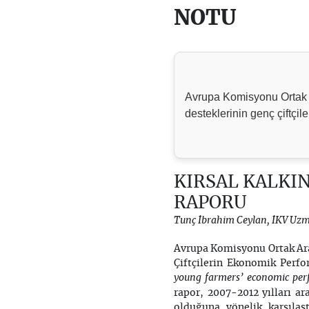
NOTU
Avrupa Komisyonu Ortak A
desteklerinin genç çiftçil
KIRSAL KALKI
RAPORU
Tunç İbrahim Ceylan, İKV Uz
Avrupa Komisyonu Ortak Ara
Çiftçilerin Ekonomik Perfo
young farmers’ economic per
rapor, 2007-2012 yılları ar
olduğuna yönelik karşılaş