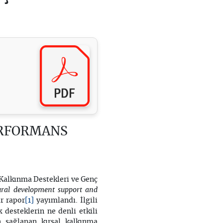
ERFORMANS
Kalkınma Destekleri ve Genç
ral development support and
[1]
ir rapor
yayımlandı. İlgili
 desteklerin ne denli etkili
n sağlanan kırsal kalkınma