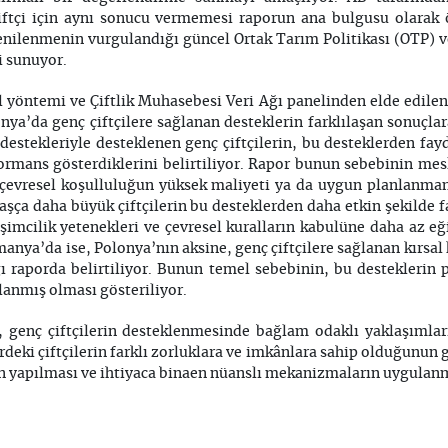
iftçi için aynı sonucu vermemesi raporun ana bulgusu olarak ö
enilenmenin vurgulandığı güncel Ortak Tarım Politikası (OTP) ve 
i sunuyor.
ol yöntemi ve Çiftlik Muhasebesi Veri Ağı panelinden elde edilen
a’da genç çiftçilere sağlanan desteklerin farklılaşan sonuçlara
destekleriyle desteklenen genç çiftçilerin, bu desteklerden f
ormans gösterdiklerini belirtiliyor. Rapor bunun sebebinin me
, çevresel koşulluluğun yüksek maliyeti ya da uygun planlanmam
yaşça daha büyük çiftçilerin bu desteklerden daha etkin şekilde fa
imcilik yetenekleri ve çevresel kuralların kabulüne daha az eği
anya’da ise, Polonya’nın aksine, genç çiftçilere sağlanan kırsa
ğı raporda belirtiliyor. Bunun temel sebebinin, bu desteklerin 
rlanmış olması gösteriliyor.
genç çiftçilerin desteklenmesinde bağlam odaklı yaklaşıml
erdeki çiftçilerin farklı zorluklara ve imkânlara sahip olduğunu
n yapılması ve ihtiyaca binaen nüanslı mekanizmaların uygulanma