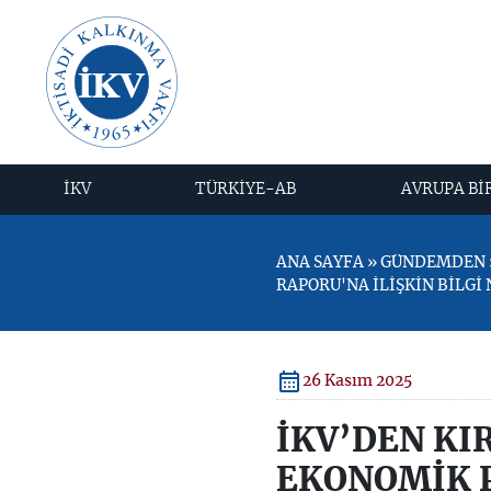
İKV
TÜRKİYE-AB
AVRUPA Bİ
ANA SAYFA » GÜNDEMDEN 
RAPORU'NA İLİŞKİN BİLGİ
26 Kasım 2025
İKV’DEN KI
EKONOMİK P