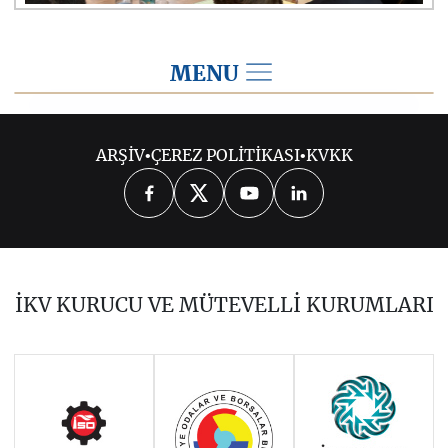
MENU
2025
ARŞİV
•
ÇEREZ POLİTİKASI
•
KVKK
2026
2024
2023
2022
2021
2020
2019
2018
2017
İKV KURUCU VE MÜTEVELLİ KURUMLARI
2016
2015
2014
Haziran 2011 - Ocak 2014