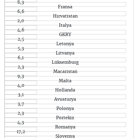
8,3
Fransa
6,6
Hırvatistan
2,0
İtalya
4,6
GKRY
2,5
Letonya
5,3
Litvanya
6,1
Lüksemburg
2,3
Macaristan
9,3
Malta
4,0
Hollanda
3,1
Avusturya
3,7
Polonya
2,3
Portekiz
4,3
Romanya
17,2
Slovenya