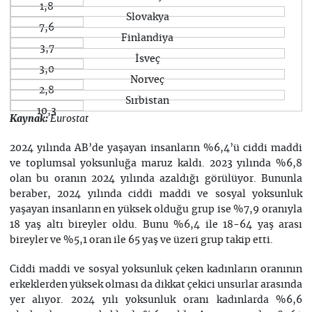
1,8
Slovakya
7,6
Finlandiya
3,7
İsveç
3,0
Norveç
2,8
Sırbistan
10,3
Kaynak:
Eurostat
2024 yılında AB’de yaşayan insanların %6,4’ü ciddi maddi
ve toplumsal yoksunluğa maruz kaldı. 2023 yılında %6,8
olan bu oranın 2024 yılında azaldığı görülüyor. Bununla
beraber, 2024 yılında ciddi maddi ve sosyal yoksunluk
yaşayan insanların en yüksek olduğu grup ise %7,9 oranıyla
18 yaş altı bireyler oldu. Bunu %6,4 ile 18-64 yaş arası
bireyler ve %5,1 oran ile 65 yaş ve üzeri grup takip etti.
Ciddi maddi ve sosyal yoksunluk çeken kadınların oranının
erkeklerden yüksek olması da dikkat çekici unsurlar arasında
yer alıyor. 2024 yılı yoksunluk oranı kadınlarda %6,6