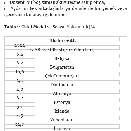
Düzenli bir boş zaman aktivitesine sahip olma,
Ayda bir kez arkadaşlarla ya da aile ile bir yemek veya
içecek için bir araya gelebilme.
Ciddi Maddi ve Sosyal Yoksunluk (%)
Tablo 1:
Ülkeler ve AB
2024
27 AB Üye Ülkesi (2020’den beri)
6,4
Belçika
6,2
Bulgaristan
16,6
Çek Cumhuriyeti
2,6
Danimarka
4,0
Almanya
6,2
Estonya
3,1
İrlanda
4,5
Yunanistan
14,0
İspanya