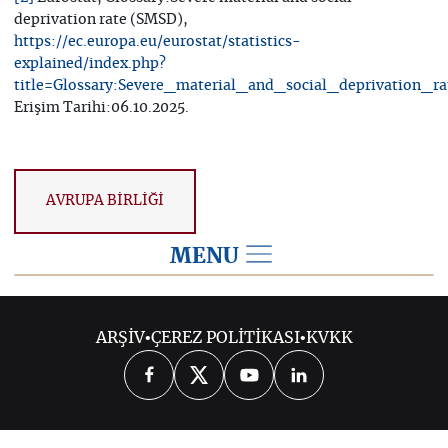
deprivation rate (SMSD),
https://ec.europa.eu/eurostat/statistics-
explained/index.php?
title=Glossary:Severe_material_and_social_deprivation_r
Erişim Tarihi:06.10.2025.
AVRUPA BİRLİĞİ
MENU
2025
ARŞİV
•
ÇEREZ POLİTİKASI
•
KVKK
2026
2024
2023
2022
2021
2020