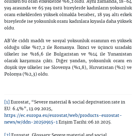
olurken bu oran erkeklerde %6,2 oldu. Aynı zamanda, 18-64
yaş arasında ve 65 yaş üstü bireylerde kadınların yoksunluk
oranı erkeklerden yüksek olmakla beraber, 18 yaş altı erkek
bireylerde ise yoksunluk oranı kadınlara kıyasla daha yüksek
oldu.
AB’de ciddi maddi ve sosyal yoksunluk oranının en yüksek
olduğu ülke %17,2 ile Romanya. İkinci ve üçüncü sıradaki
ülkeler ise %16,6 ile Bulgaristan ve %14 ile Yunanistan
olarak karşımıza çıktı. Diğer yandan, yoksunluk oranı en
düşük üye ülkeler ise Slovenya (%1,8), Hırvatistan (%2) ve
Polonya (%2,3) oldu.
Eurostat, “Severe material & social deprivation rate in
[1]
EU: 6.4%”, 13.09.2025,
https://ec.europa.eu/eurostat/web/products-eurostat-
Erişim Tarihi:06.10.2025.
news/w/ddn-20250915-1
Eurostat, Glossary:Severe material and social
[2]