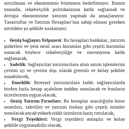
artırılması ve ekonominin büyümesi hedefleniyor. Bunun
yanında, rekabetçilik politikalarına katkı sağlamak ve
Avrupa ekonomisine yatırım yapmak da amaçlanıyor.
Tasarruflar ve Yatırım Hesapları’nın sahip olması gereken
nitelikler şu şekilde sıralanıyor:
Geniş Sağlayıcı Yelpazesi:
Bu hesapları bankalar, yatırım
şirketleri ve yeni nesil aracı kurumlar gibi çeşitli kurumlar
sunacak böylece rekabetçiliğe ve inovasyona katkı
sağlanacak,
Sadelik:
Sağlayıcılar yatırımcılara alım satım işlemlerini
çevrim içi ve çevrim dışı olarak güvenli ve kolay şekilde
sunabilecek,
Esneklik:
Bireysel yatırımcılara farklı sağlayıcılarda
birden fazla hesap açabilme imkânı sunulacak ve bunların
ücretlerinin uygun olacak,
Geniş Yatırım Fırsatları:
Bu hesaplar aracılığıyla hisse
senetleri, tahviller ve yatırım fonları gibi çeşitli ürünler
sunulacak ancak yüksek riskli ürünlerin hariç tutulacak,
Vergi Teşvikleri:
Vergi teşvikleri anlaşılır ve kolay
şekilde uygulanabilir olacak,