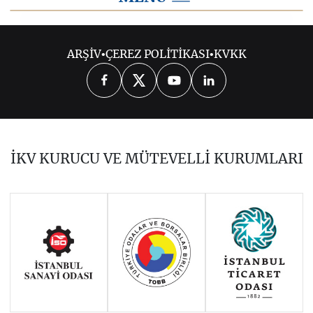
2025
ARŞİV
•
ÇEREZ POLİTİKASI
•
KVKK
2026
2024
2023
2022
2021
2020
2019
2018
2017
İKV KURUCU VE MÜTEVELLİ KURUMLARI
2016
2015
2014
Haziran 2011 - Ocak 2014