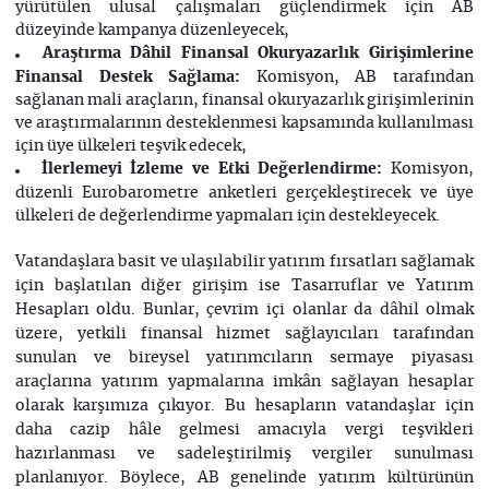
yürütülen ulusal çalışmaları güçlendirmek için AB
düzeyinde kampanya düzenleyecek,
Araştırma Dâhil Finansal Okuryazarlık Girişimlerine
Finansal Destek Sağlama:
Komisyon, AB tarafından
sağlanan mali araçların, finansal okuryazarlık girişimlerinin
ve araştırmalarının desteklenmesi kapsamında kullanılması
için üye ülkeleri teşvik edecek,
İlerlemeyi İzleme ve Etki Değerlendirme:
Komisyon,
düzenli Eurobarometre anketleri gerçekleştirecek ve üye
ülkeleri de değerlendirme yapmaları için destekleyecek.
Vatandaşlara basit ve ulaşılabilir yatırım fırsatları sağlamak
için başlatılan diğer girişim ise Tasarruflar ve Yatırım
Hesapları oldu. Bunlar, çevrim içi olanlar da dâhil olmak
üzere, yetkili finansal hizmet sağlayıcıları tarafından
sunulan ve bireysel yatırımcıların sermaye piyasası
araçlarına yatırım yapmalarına imkân sağlayan hesaplar
olarak karşımıza çıkıyor. Bu hesapların vatandaşlar için
daha cazip hâle gelmesi amacıyla vergi teşvikleri
hazırlanması ve sadeleştirilmiş vergiler sunulması
planlanıyor. Böylece, AB genelinde yatırım kültürünün