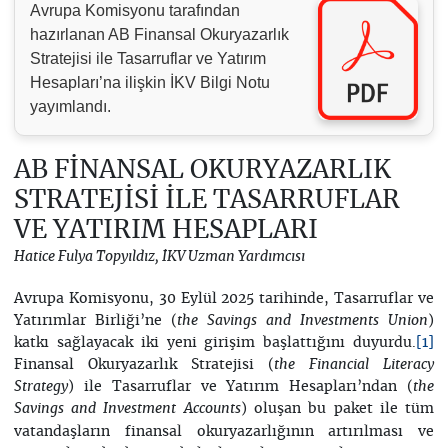
Avrupa Komisyonu tarafından
hazırlanan AB Finansal Okuryazarlık
Stratejisi ile Tasarruflar ve Yatırım
Hesapları’na ilişkin İKV Bilgi Notu
yayımlandı.
AB FİNANSAL OKURYAZARLIK
STRATEJİSİ İLE TASARRUFLAR
VE YATIRIM HESAPLARI
Hatice Fulya Topyıldız, İKV Uzman Yardımcısı
Avrupa Komisyonu, 30 Eylül 2025 tarihinde, Tasarruflar ve
Yatırımlar Birliği’ne (
)
the Savings and Investments Union
katkı sağlayacak iki yeni girişim başlattığını duyurdu.
[1]
Finansal Okuryazarlık Stratejisi (
the Financial Literacy
) ile Tasarruflar ve Yatırım Hesapları’ndan (
Strategy
the
) oluşan bu paket ile tüm
Savings and Investment Accounts
vatandaşların finansal okuryazarlığının artırılması ve