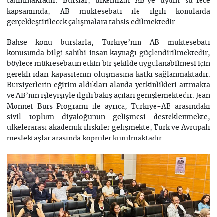
tanınmaktadır. Burslar, ülkemizin AB’ye uyum su¨rece
kapsamında, AB müktesebatı ile ilgili konularda
gerçekleştirilecek çalışmalara tahsis edilmektedir.
Bahse konu burslarla, Türkiye’nin AB müktesebatı
konusunda bilgi sahibi insan kaynağı güçlendirilmektedir,
böylece müktesebatın etkin bir şekilde uygulanabilmesi için
gerekli idari kapasitenin oluşmasına katkı sağlanmaktadır.
Bursiyerlerin eğitim aldıkları alanda yetkinlikleri artmakta
ve AB’nin işleyişiyle ilgili bakış açıları genişlemektedir. Jean
Monnet Burs Programı ile ayrıca, Türkiye-AB arasındaki
sivil toplum diyaloğunun gelişmesi desteklenmekte,
ülkelerarası akademik ilişkiler gelişmekte, Türk ve Avrupalı
meslektaşlar arasında köprüler kurulmaktadır.