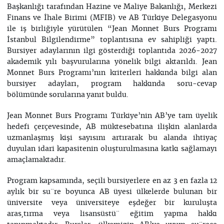
Başkanlığı tarafından Hazine ve Maliye Bakanlığı, Merkezi
Finans ve İhale Birimi (MFIB) ve AB Türkiye Delegasyonu
ile iş birliğiyle yürütülen “Jean Monnet Burs Programı
İstanbul Bilgilendirme” toplantısına ev sahipliği yaptı.
Bursiyer adaylarının ilgi gösterdiği toplantıda 2026-2027
akademik yılı başvurularına yönelik bilgi aktarıldı. Jean
Monnet Burs Programı’nın kriterleri hakkında bilgi alan
bursiyer adayları, program hakkında soru-cevap
bölümünde sorularına yanıt buldu.
Jean Monnet Burs Programı Türkiye’nin AB’ye tam üyelik
hedefi çerçevesinde, AB müktesebatına ilişkin alanlarda
uzmanlaşmış kişi sayısını artırarak bu alanda ihtiyaç
duyulan idari kapasitenin oluşturulmasına katkı sağlamayı
amaçlamaktadır.
Program kapsamında, seçili bursiyerlere en az 3 en fazla 12
aylık bir su¨re boyunca AB üyesi ülkelerde bulunan bir
üniversite veya üniversiteye eşdeğer bir kuruluşta
aras¸tırma veya lisansüstü¨ eğitim yapma hakkı