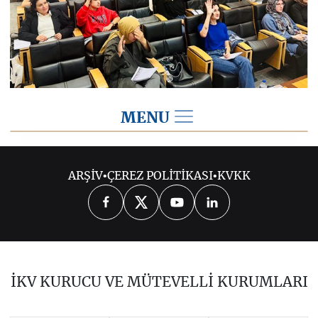
MENU
2025
ARŞİV
•
ÇEREZ POLİTİKASI
•
KVKK
2026
2024
2023
2022
2021
2020
2019
2018
2017
İKV KURUCU VE MÜTEVELLİ KURUMLARI
2016
2015
2014