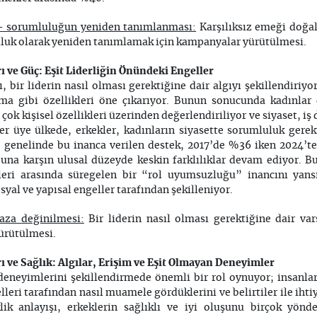
- sorumluluğun yeniden tanımlanması:
Karşılıksız emeği doğal 
uluk olarak yeniden tanımlamak için kampanyalar yürütülmesi.
ı ve Güç: Eşit Liderliğin Önündeki Engeller
, bir liderin nasıl olması gerektiğine dair algıyı şekillendiriyo
lma gibi özellikleri öne çıkarıyor. Bunun sonucunda kadınlar
 çok kişisel özellikleri üzerinden değerlendiriliyor ve siyaset, iş
r üye ülkede, erkekler, kadınların siyasette sorumluluk gerek
B genelinde bu inanca verilen destek, 2017’de %36 iken 2024’te
 buna karşın ulusal düzeyde keskin farklılıklar devam ediyor. B
tileri arasında süregelen bir “rol uyumsuzluğu” inancını yans
syal ve yapısal engeller tarafından şekilleniyor.
maza değinilmesi:
Bir liderin nasıl olması gerektiğine dair va
ürütülmesi.
ı ve Sağlık: Algılar, Erişim ve Eşit Olmayan Deneyimler
deneyimlerini şekillendirmede önemli bir rol oynuyor; insanlar
lleri tarafından nasıl muamele gördüklerini ve belirtiler ile ihti
klik anlayışı, erkeklerin sağlıklı ve iyi oluşunu birçok yönd