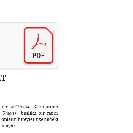
ET
plumsal Cinsiyet Kalıplarının
n Union
)” başlıklı bir rapor
 onların bireyler üzerindeki
sunuyor.