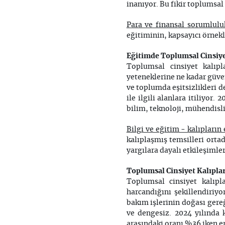
inanıyor. Bu fikir toplumsal
Para ve finansal sorumluluk
eğitiminin, kapsayıcı örnekl
Eğitimde Toplumsal Cinsiyet 
Toplumsal cinsiyet kalıpl
yeteneklerine ne kadar güven
ve toplumda eşitsizlikleri de
ile ilgili alanlara itiliyor
bilim, teknoloji, mühendisl
Bilgi ve eğitim - kalıpları
kalıplaşmış temsilleri orta
yargılara dayalı etkileşimle
Toplumsal Cinsiyet Kalıpla
Toplumsal cinsiyet kalıpl
harcandığını şekillendiriy
bakım işlerinin doğası gereğ
ve dengesiz. 2024 yılında 
arasındaki oranı %36 iken e