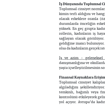
İş Dünyasında Toplumsal Cin
Toplumsal cinsiyet normları 
kimin terfi aldığını ve han
olarak erkeklere oranla (öz
durumlarda önceliğin erkekl
yüksek. En geç grupta kadın
rollerin, kadınların iş haya
sağlayan olarak görülüyor
geldiğine inancı bulunuyor. 
olsa da kadınların gerçek is
İş ve azim - geleneksel
danışmanlığına ve okullarda
yaşta içselleştirilmesinin s
Finansal Kaynaklara Erişim
Toplumsal cinsiyet kalıpları
algıladığını şekillendiriy
temkinli, bağımlı veya fin
kontrolünü etkileyerek gelir
yol açıyor. Avrupa’da kad