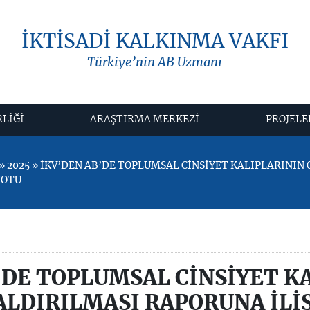
İKTİSADİ KALKINMA VAKFI
Türkiye’nin AB Uzmanı
RLİĞİ
ARAŞTIRMA MERKEZİ
PROJELE
 2025 » İKV’DEN AB’DE TOPLUMSAL CİNSİYET KALIPLARINI
NOTU
’DE TOPLUMSAL CİNSİYET K
LDIRILMASI RAPORUNA İLİŞ