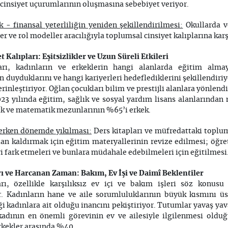
 cinsiyet uçurumlarının oluşmasına sebebiyet veriyor.
 - finansal yeterliliğin yeniden şekillendirilmesi:
Okullarda ve
er ve rol modeller aracılığıyla toplumsal cinsiyet kalıplarına ka
Kalıpları: Eşitsizlikler ve Uzun Süreli Etkileri
arı, kadınların ve erkeklerin hangi alanlarda eğitim almayı
 duyduklarını ve hangi kariyerleri hedeflediklerini şekillendiri
rinleştiriyor. Oğlan çocukları bilim ve prestijli alanlara yönlend
. 2023 yılında eğitim, sağlık ve sosyal yardım lisans alanlarınd
ik ve matematik mezunlarının %65’i erkek.
n erken dönemde yıkılması:
Ders kitapları ve müfredattaki toplums
dan kaldırmak için eğitim materyallerinin revize edilmesi; öğret
ri fark etmeleri ve bunlara müdahale edebilmeleri için eğitilmesi
rı ve Harcanan Zaman: Bakım, Ev İşi ve Daimî Beklentiler
arı, özellikle karşılıksız ev içi ve bakım işleri söz konus
or. Kadınların hane ve aile sorumluluklarının büyük kısmını ü
i kadınlara ait olduğu inancını pekiştiriyor. Tutumlar yavaş ya
kadının en önemli görevinin ev ve ailesiyle ilgilenmesi olduğu
rkekler arasında %40.