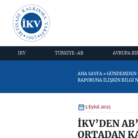
İKV
TÜRKİYE-AB
AVRUPA Bİ
ANA SAYFA » GÜNDEMDEN »
RAPORUNA İLİŞKİN BİLGİ 
5 Eylül 2025
İKV’DEN AB
ORTADAN KA