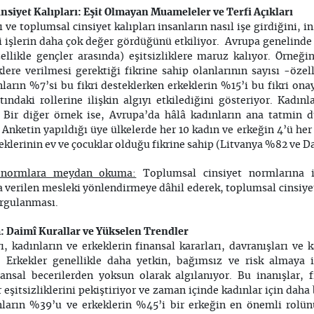
siyet Kalıpları: Eşit Olmayan Muameleler ve Terfi Açıkları
ve toplumsal cinsiyet kalıpları insanların nasıl işe girdiğini, in
gi işlerin daha çok değer gördüğünü etkiliyor. Avrupa genelinde 
ellikle gençler arasında) eşitsizliklere maruz kalıyor. Örneğin
ere verilmesi gerektiği fikrine sahip olanlarının sayısı -özell
ların %7’si bu fikri desteklerken erkeklerin %15’i bu fikri on
tındaki rollerine ilişkin algıyı etkilediğini gösteriyor. Kadınl
. Bir diğer örnek ise, Avrupa’da hâlâ kadınların ana tatmin 
Anketin yapıldığı üye ülkelerde her 10 kadın ve erkeğin 4’ü her n
teklerinin ev ve çocuklar olduğu fikrine sahip (Litvanya %82 ve 
 normlara meydan okuma:
Toplumsal cinsiyet normlarına ili
 verilen mesleki yönlendirmeye dâhil ederek, toplumsal cinsiyet
orgulanması.
: Daimî Kurallar ve Yükselen Trendler
, kadınların ve erkeklerin finansal kararları, davranışları ve 
or. Erkekler genellikle daha yetkin, bağımsız ve risk almaya i
ansal becerilerden yoksun olarak algılanıyor. Bu inanışlar, 
 eşitsizliklerini pekiştiriyor ve zaman içinde kadınlar için dah
ınların %39’u ve erkeklerin %45’i bir erkeğin en önemli rol