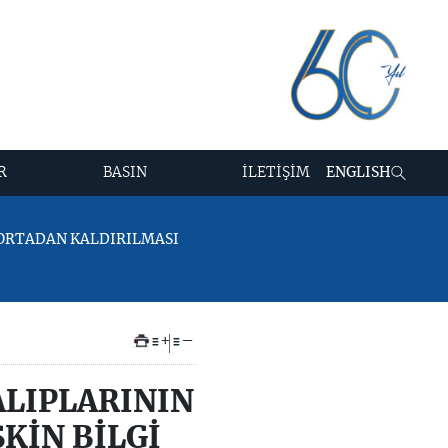
R
BASIN
İLETİŞİM
ENGLISH
N ORTADAN KALDIRILMASI
+
–
ALIPLARININ
KİN BİLGİ