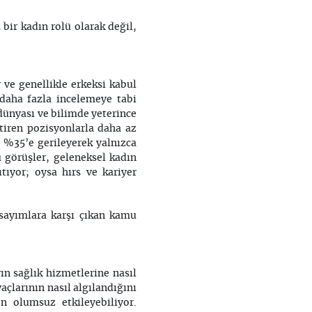
bir kadın rolü olarak değil,
r ve genellikle erkeksi kabul
 daha fazla incelemeye tabi
 dünyası ve bilimde yeterince
tiren pozisyonlarla daha az
 %35’e gerileyerek yalnızca
u görüşler, geleneksel kadın
ıtıyor; oysa hırs ve kariyer
rsayımlara karşı çıkan kamu
ın sağlık hizmetlerine nasıl
yaçlarının nasıl algılandığını
en olumsuz etkileyebiliyor.