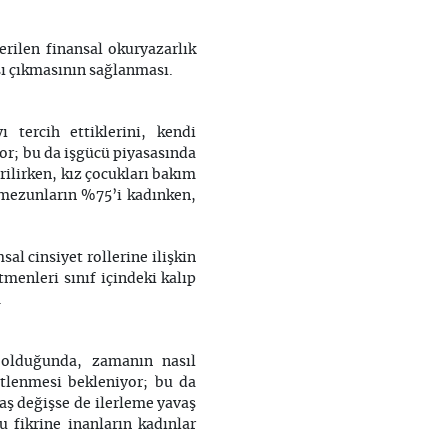
rilen finansal okuryazarlık
rşı çıkmasının sağlanması.
 tercih ettiklerini, kendi
yor; bu da işgücü piyasasında
irilirken, kız çocukları bakım
an mezunların %75’i kadınken,
al cinsiyet rollerine ilişkin
menleri sınıf içindeki kalıp
.
u olduğunda, zamanın nasıl
stlenmesi bekleniyor; bu da
vaş değişse de ilerleme yavaş
 fikrine inanların kadınlar