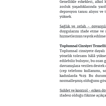
Genellikle erkekleri, alkol 
zorluk yaşadıklarında yard
depresyon tanısı alıyor ve 
yüksek.
Sağlık ve refah - önyargı
duygularını ifade etme ve 
hizmetlerinin teşvik edilmes
Toplumsal Cinsiyet Temelli 
Toplumsal cinsiyete dayalı ş
yönelik tolerans hâlâ yükse
edilebilir buluyor; bu oran 
davranışlara verilen destek d
(cep telefonu kullanımı, s
kadınlarda %19. Bu durum, 
normalleşmiş olduğunu göst
Şiddet ve kontrol - erken d
ifadesi olduğu fikrine açıkç