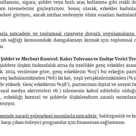
kullanımı, sigara, şiddet veya hızlı araç kullanma gibi riskli 
ım istemelerini güçleştiriyor. Sonuç olarak, erkekler kadınla
tedavi görüyor, ancak intihar nedeniyle ölüm oranları kadınla
larla mücadele ve toplumsal cinsiyete duyarlı uygulamaların 
ruh sağlığı konusundaki damgalamayı kırmak için toplumsal ci
i.
Şiddet ve Mecburi Kontrol: Kalıcı Tolerans ve Endişe Verici Tr
iddete ilişkin farkındalık artsa da özellikle genç erkekler ara
k. 2024 verilerine göre, genç erkeklerin %15’i bir erkeğin par
genç kadınlarınkinden (%6) iki kat, yaşlı yetişkinlerinkinden (%3)
e yüksek: Genç erkeklerin %38’i, partnerinin dijital ve sosyal faa
osyal medya aktiviteleri vb.) izlemenin kabul edilebilir oldu
erkekliği kontrol ve şiddetle ilişkilendiren zararlı normları
eriyor.
önemde zararlı geleneksel normlarla mücadele:
Saldırganlık ve k
a karşı çıkan önleyici programlar için finansman sağlanması.