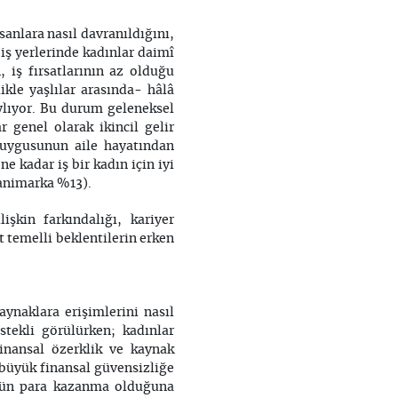
sanlara nasıl davranıldığını,
iş yerlerinde kadınlar daimî
, iş fırsatlarının az olduğu
ikle yaşlılar arasında- hâlâ
aylıyor. Bu durum geleneksel
ar genel olarak ikincil gelir
duygusunun aile hayatından
e kadar iş bir kadın için iyi
Danimarka %13).
şkin farkındalığı, kariyer
 temelli beklentilerin erken
kaynaklara erişimlerini nasıl
stekli görülürken; kadınlar
finansal özerklik ve kaynak
a büyük finansal güvensizliğe
ünün para kazanma olduğuna