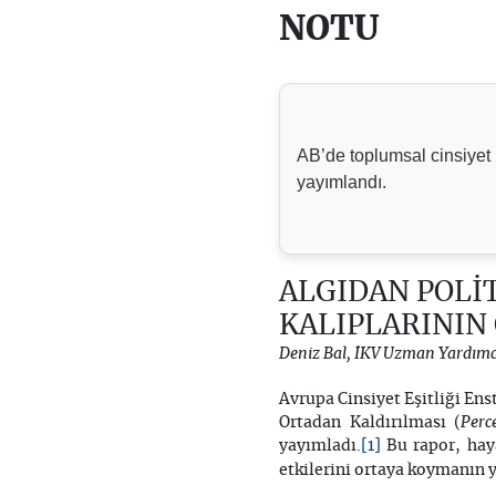
NOTU
AB’de toplumsal cinsiyet k
yayımlandı.
ALGIDAN POLİT
KALIPLARININ
Deniz Bal, İKV Uzman Yardımc
Avrupa Cinsiyet Eşitliği Ens
Perc
Ortadan Kaldırılması (
[1]
yayımladı.
Bu rapor, haya
etkilerini ortaya koymanın y