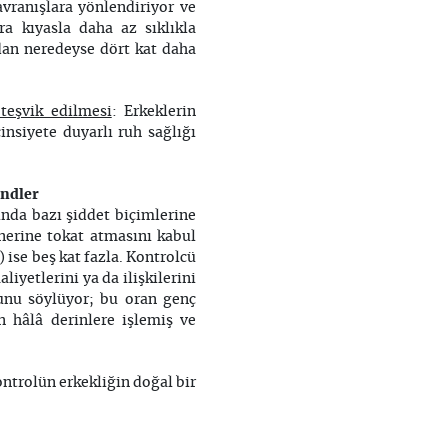
davranışlara yönlendiriyor ve
ra kıyasla daha az sıklıkla
rdan neredeyse dört kat daha
teşvik edilmesi
: Erkeklerin
nsiyete duyarlı ruh sağlığı
endler
sında bazı şiddet biçimlerine
tnerine tokat atmasını kabul
 ise beş kat fazla. Kontrolcü
liyetlerini ya da ilişkilerini
ğunu söylüyor; bu oran genç
n hâlâ derinlere işlemiş ve
ontrolün erkekliğin doğal bir