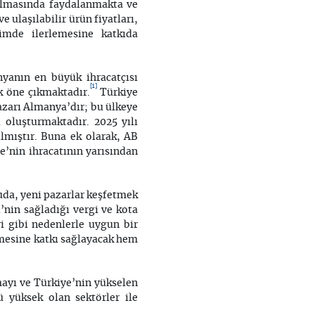
dırılmasında faydalanmakta ve
e ulaşılabilir ürün fiyatları,
içimde ilerlemesine katkıda
ünyanın en büyük ihracatçısı
[1]
k öne çıkmaktadır.
Türkiye
azarı Almanya’dır; bu ülkeye
 oluşturmaktadır. 2025 yılı
lmıştır. Buna ek olarak, AB
e’nin ihracatının yarısından
uda, yeni pazarlar keşfetmek
’nin sağladığı vergi ve kota
ri gibi nedenlerle uygun bir
ilmesine katkı sağlayacak hem
mayı ve Türkiye’nin yükselen
 yüksek olan sektörler ile