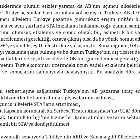
stiklerinde olumlu etkiler yaratsa da AB’nin üçüncü ülkelerle
 Türkiye açısından bazı sorunlara yol açmıştır. Türkiye, AB ile
üncü ülkelerin Türkiye pazarına gümrüksüz erişim imkânı b
 anda ve aynı şartlarda STA imzalama imkânına çoğu zaman sah
ücünü olumsuz etkilemiş ve sonuç olarak bu, asimetrik bir y
ncellenmesi gerekliliği ortaya çıkmış olsa da bu yönde somut 
GB’ye yönelik çeşitli eleştirilere yol açmıştır. Buna rağmen, GB 
ayı yakalama şansı bulmuş ve bu durum Türkiye’nin dış ticaret d
etkilileri de çeşitli vesilelerle GB’nin güncellenmesi gerektiği
emenin Türk ekonomisi üzerindeki uzun vadeli etkilerini belirl
ş ve sonuçlarını kamuoyuyla paylaşmıştır. Bu analizde dört 
i serbestleşme sağlanarak Türkiye'nin AB pazarına ihraç edeb
rak hizmetler ile kamu alımları piyasalarının açılması,
çüncü ülkelerle STA'ların artırılması,
t kapsamı korunarak bir Serbest Ticaret Anlaşması’na (STA) dö
ak; Gümrük Birliği’nin hizmetler, kamu alımları ve tarım sektör
psamlı bir STA’ya dönüştürülmesi.
n avantajlı senaryoda Türkiye'nin ABD ve Kanada gibi ülkelerl