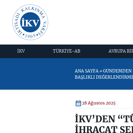
İKV
TÜRKİYE-AB
AVRUPA Bİ
ANA SAYFA » GÜNDEMDEN »
BAŞLIKLI DEĞERLENDİRM
28 Ağustos 2025
İKV’DEN “T
İHRACAT SE