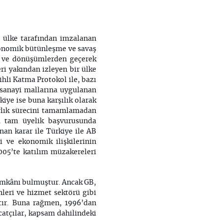
ı ülke tarafından imzalanan
konomik bütünleşme ve savaş
er ve dönüşümlerden geçerek
i yakından izleyen bir ülke
ihli Katma Protokol ile, bazı
en sanayi mallarına uygulanan
kiye ise buna karşılık olarak
ırlık sürecini tamamlamadan
a tam üyelik başvurusunda
nan karar ile Türkiye ile AB
i ve ekonomik ilişkilerinin
2005’te katılım müzakereleri
 imkânı bulmuştur. Ancak GB,
nleri ve hizmet sektörü gibi
tır. Buna rağmen, 1996’dan
catçılar, kapsam dahilindeki