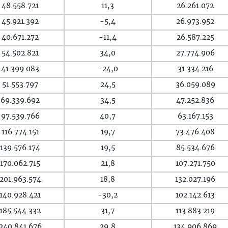
48.558.721
11,3
26.261.072
45.921.392
-5,4
26.973.952
40.671.272
-11,4
26.587.225
54.502.821
34,0
27.774.906
41.399.083
-24,0
31.334.216
51.553.797
24,5
36.059.089
69.339.692
34,5
47.252.836
97.539.766
40,7
63.167.153
116.774.151
19,7
73.476.408
139.576.174
19,5
85.534.676
170.062.715
21,8
107.271.750
201.963.574
18,8
132.027.196
140.928.421
-30,2
102.142.613
185.544.332
31,7
113.883.219
240.841.676
29,8
134.906.869