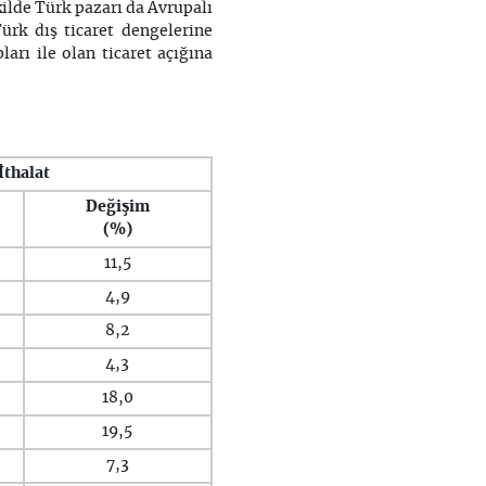
ilde Türk pazarı da Avrupalı
ürk dış ticaret dengelerine
ları ile olan ticaret açığına
İthalat
Değişim
(%)
11,5
4,9
8,2
4,3
18,0
19,5
7,3