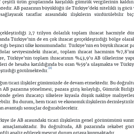
raf çeşitli ürün gruplarında karşılıklı gümrük vergilerinin kal
ektedir. AB pazarının büyüklüğü ile Türkiye’deki nitelikli iş gücü v
sağlayarak taraflar arasındaki ilişkilerin sürdürülebilir b
rçekleştirdiği 2,7 trilyon dolarlık toplam ihracat hacmiyle d
da Türkiye’nin de en çok ihracat gerçekleştirdiği bölge olara
aptığı beşinci ülke konumundadır. Türkiye’nin en büyük ihracat p
 dolar seviyesindeki ihracat, toplam ihracat hacminin %7,8’ini
re, Türkiye’nin toplam ihracatının %43,9’u AB ülkelerine yapı
leri de hesaba katıldığında bu oran %59’a ulaşmakta ve Türkiy
[2]
eştirdiği görülmektedir.
oğun ticari ilişkiler günümüzde de devam etmektedir. Bu doğrult
ın AB pazarına yönelmesi; pazara giriş kolaylığı, Gümrük Birliği
önde gelen ihracatçı ülkelere kıyasla düşük nakliye maliyetle
lebilir. Bu durum, hem ticari ve ekonomik ilişkilerin derinleştir
dan avantajlı sonuçlar doğurabilecektir.
iye ile AB arasındaki ticari ilişkilerin genel görünümünü sun
i amaçlamaktadır. Bu doğrultuda, AB pazarında rekabet gücü
rofili analiz edilerek mevcut durum ortaya konmaktadır.