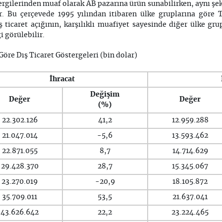
rgilerinden muaf olarak AB pazarına ürün sunabilirken, aynı şek
ır. Bu çerçevede 1995 yılından itibaren ülke gruplarına göre T
 ticaret açığının, karşılıklı muafiyet sayesinde diğer ülke grup
i görülebilir.
Göre Dış Ticaret Göstergeleri (bin dolar)
İhracat
Değişim
Değer
Değer
(%)
22.302.126
41,2
12.959.288
21.047.014
-5,6
13.593.462
22.871.055
8,7
14.714.629
29.428.370
28,7
15.345.067
23.270.019
-20,9
18.105.872
35.709.011
53,5
21.637.041
43.626.642
22,2
23.224.465