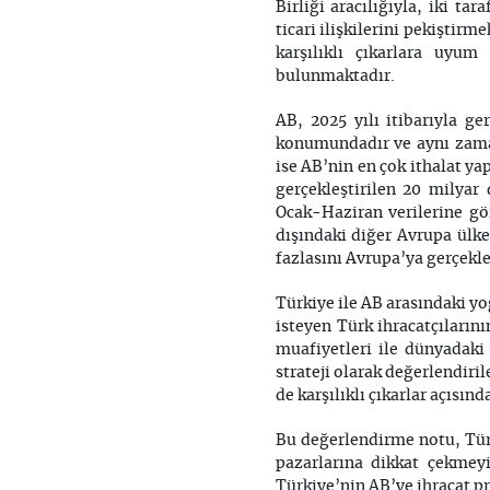
Birliği aracılığıyla, iki ta
ticari ilişkilerini pekiştirm
karşılıklı çıkarlara uyum 
bulunmaktadır.
AB, 2025 yılı itibarıyla ge
konumundadır ve aynı zaman
ise AB’nin en çok ithalat y
gerçekleştirilen 20 milyar
Ocak-Haziran verilerine gö
dışındaki diğer Avrupa ülke
fazlasını Avrupa’ya gerçekl
Türkiye ile AB arasındaki y
isteyen Türk ihracatçıların
muafiyetleri ile dünyadaki 
strateji olarak değerlendiri
de karşılıklı çıkarlar açısın
Bu değerlendirme notu, Türk
pazarlarına dikkat çekmey
Türkiye’nin AB’ye ihracat p