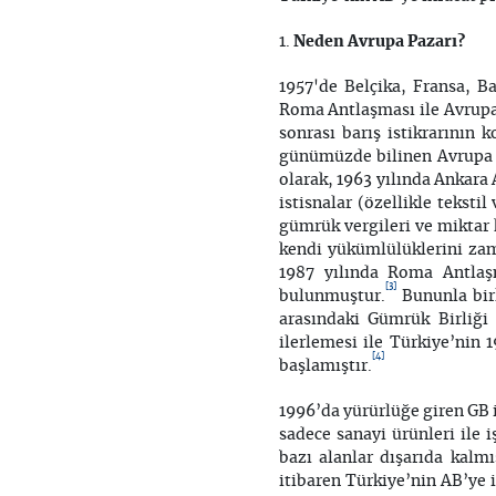
Neden Avrupa Pazarı?
1957'de Belçika, Fransa, B
Roma Antlaşması ile Avrupa
sonrası barış istikrarının
günümüzde bilinen Avrupa B
olarak, 1963 yılında Ankara 
istisnalar (özellikle teksti
gümrük vergileri ve miktar k
kendi yükümlülüklerini zam
1987 yılında Roma Antlaş
[3]
bulunmuştur.
Bununla birl
arasındaki Gümrük Birliği 
ilerlemesi ile Türkiye’nin 
[4]
başlamıştır.
1996’da yürürlüğe giren GB 
sadece sanayi ürünleri ile 
bazı alanlar dışarıda kal
itibaren Türkiye’nin AB’ye 