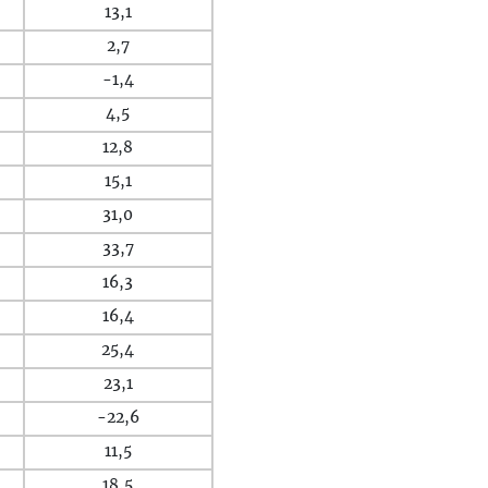
13,1
2,7
-1,4
4,5
12,8
15,1
31,0
33,7
16,3
16,4
25,4
23,1
-22,6
11,5
18,5