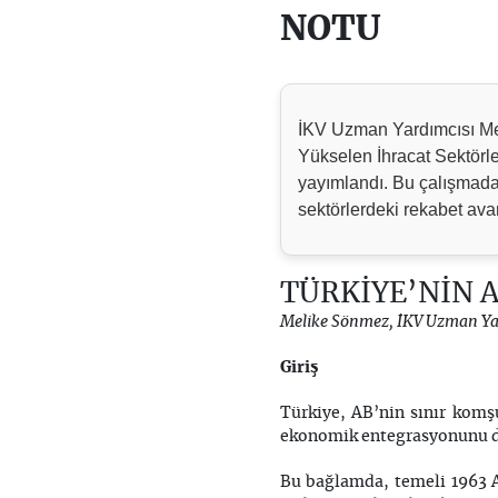
NOTU
İKV Uzman Yardımcısı Me
Yükselen İhracat Sektörle
yayımlandı. Bu çalışmada,
sektörlerdeki rekabet avan
TÜRKİYE’NİN 
Melike Sönmez, İKV Uzman Ya
Giriş
Türkiye, AB’nin sınır komşu
ekonomik entegrasyonunu de
Bu bağlamda, temeli 1963 