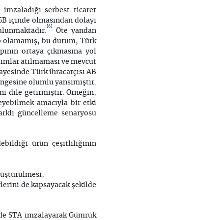
 imzaladığı serbest ticaret
 GB içinde olmasından dolayı
[6]
ulunmaktadır.
Öte yandan
ip olamamış; bu durum, Türk
apının ortaya çıkmasına yol
adımlar atılmaması ve mevcut
sayesinde Türk ihracatçısı AB
engesine olumlu yansımıştır.
ni dile getirmiştir. Örneğin,
eyebilmek amacıyla bir etki
farklı güncelleme senaryosu
ildiği ürün çeşitliliğinin
nüştürülmesi,
lerini de kapsayacak şekilde
e de STA imzalayarak Gümrük