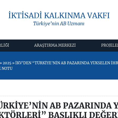
İKTİSADİ KALKINMA VAKFI
Türkiye’nin AB Uzmanı
RLİĞİ
ARAŞTIRMA MERKEZİ
PROJELE
 2025 » İKV’DEN “TÜRKİYE’NİN AB PAZARINDA YÜKSELEN İH
E NOTU
ÜRKİYE’NİN AB PAZARINDA 
KTÖRLERİ” BAŞLIKLI DEĞE