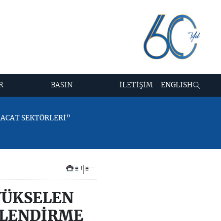
R
BASIN
İLETİŞİM
ENGLISH
RACAT SEKTÖRLERİ”
+
–
YÜKSELEN
RLENDİRME