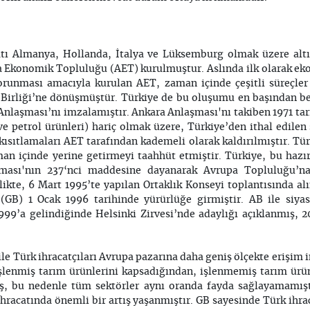
atı Almanya, Hollanda, İtalya ve Lüksemburg olmak üzere alt
 Ekonomik Topluluğu (AET) kurulmuştur. Aslında ilk olarak e
 korunması amacıyla kurulan AET, zaman içinde çeşitli süreçl
irliği’ne dönüşmüştür. Türkiye de bu oluşumu en başından ber
Anlaşması’nı imzalamıştır. Ankara Anlaşması'nı takiben 1971 tar
l ve petrol ürünleri) hariç olmak üzere, Türkiye’den ithal edil
ısıtlamaları AET tarafından kademeli olarak kaldırılmıştır. Tür
an içinde yerine getirmeyi taahhüt etmiştir. Türkiye, bu haz
ması'nın 237‘nci maddesine dayanarak Avrupa Topluluğu’n
ikte, 6 Mart 1995’te yapılan Ortaklık Konseyi toplantısında alı
(GB) 1 Ocak 1996 tarihinde yürürlüğe girmiştir. AB ile siyas
1999’a gelindiğinde Helsinki Zirvesi’nde adaylığı açıklanmış, 
ile Türk ihracatçıları Avrupa pazarına daha geniş ölçekte erişim
işlenmiş tarım ürünlerini kapsadığından, işlenmemiş tarım ürü
mış, bu nedenle tüm sektörler aynı oranda fayda sağlayamamış
ihracatında önemli bir artış yaşanmıştır. GB sayesinde Türk ihra