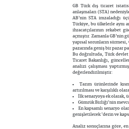
GB Türk dış ticaret istati
anlaşmaları (STA) nedeniyle
AB’nin STA imzaladığı üç
Türkiye, bu ülkelerle aynı
ihracatçılarının rekabet g
açmıştır. Zamanla GB’nin gü
yapısal sorunların sürmesi, 
pazarında geniş bir pazar p
Bu doğrultuda, Türk devlet y
Ticaret Bakanlığı, güncell
analizi çalışması yaptırmı
değerlendirilmiştir:
Tarım ürünlerinde kısm
artırılması ve karşılıklı ola
İlk senaryoya ek olarak, ü
Gümrük Birliği'nin mevcu
En kapsamlı senaryo olar
genişletilerek 'derin ve ka
Analiz sonuçlarına göre, e