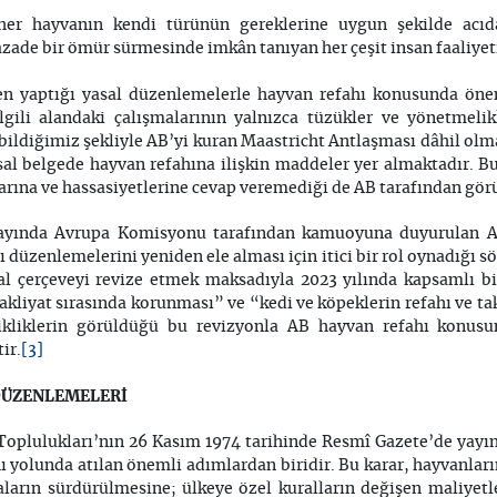
her hayvanın kendi türünün gereklerine uygun şekilde acıd
zade bir ömür sürmesinde imkân tanıyan her çeşit insan faaliyeti
aren yaptığı yasal düzenlemelerle hayvan refahı konusunda öne
lgili alandaki çalışmalarının yalnızca tüzükler ve yönetmeli
ldiğimiz şekliyle AB’yi kuran Maastricht Antlaşması dâhil olm
sal belgede hayvan refahına ilişkin maddeler yer almaktadır. B
rına ve hassasiyetlerine cevap veremediği de AB tarafından gör
ık ayında Avrupa Komisyonu tarafından kamuoyuna duyurulan A
düzenlemelerini yeniden ele alması için itici bir rol oynadığı 
sal çerçeveyi revize etmek maksadıyla 2023 yılında kapsamlı b
kliyat sırasında korunması” ve “kedi ve köpeklerin refahı ve takip
ikliklerin görüldüğü bu revizyonla AB hayvan refahı konus
[3]
ir.
 DÜZENLEMELERİ
Toplulukları’nın 26 Kasım 1974 tarihinde Resmî Gazete’de yayım
ı yolunda atılan önemli adımlardan biridir. Bu karar, hayvanl
aların sürdürülmesine; ülkeye özel kuralların değişen maliyet