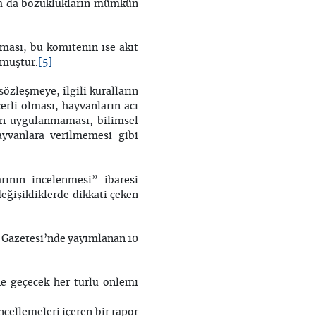
n ya da bozuklukların mümkün
ması, bu komitenin ise akit
[5]
lmüştür.
sözleşmeye, ilgili kuralların
erli olması, hayvanların acı
in uygulanmaması, bilimsel
yvanlara verilmemesi gibi
rının incelenmesi” ibaresi
değişikliklerde dikkati çeken
 Gazetesi’nde yayımlanan 10
ne geçecek her türlü önlemi
cellemeleri içeren bir rapor