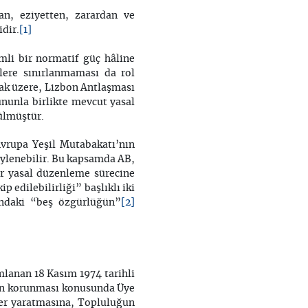
an, eziyetten, zarardan ve
[1]
dir.
mli bir normatif güç hâline
klere sınırlanmaması da rol
ak üzere, Lizbon Antlaşması
ununla birlikte mevcut yasal
ülmüştür.
vrupa Yeşil Mutabakatı’nın
söylenebilir. Bu kapsamda AB,
ir yasal düzenleme sürecine
 edilebilirliği” başlıklı iki
[2]
undaki “beş özgürlüğün”
lanan 18 Kasım 1974 tarihli
arın korunması konusunda Üye
ler yaratmasına, Topluluğun