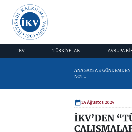
İKV
TÜRKİYE-AB
AVRUPA Bİ
ANA SAYFA » GÜNDEMDEN »
NOTU
25 Ağustos 2025
İKV’DEN “T
ÇALIŞMALAR