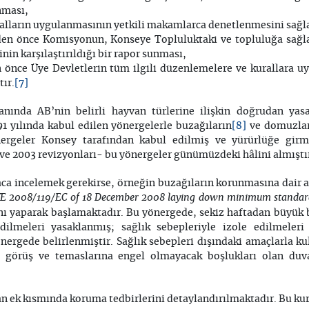
nması,
kuralların uygulanmasının yetkili makamlarca denetlenmesini sağ
den önce Komisyonun, Konseye Topluluktaki ve topluluğa sağl
in karşılaştırıldığı bir rapor sunması,
n önce Üye Devletlerin tüm ilgili düzenlemelere ve kurallara 
[7]
ır.
yanında AB’nin belirli hayvan türlerine ilişkin doğrudan yas
[8]
1 yılında kabul edilen yönergelerle buzağıların
ve domuzla
nergeler Konsey tarafından kabul edilmiş ve yürürlüğe girmişt
7 ve 2003 revizyonları- bu yönergeler günümüzdeki hâlini almıştı
aca incelemek gerekirse, örneğin buzağıların korunmasına dair as
2008/119/EC of 18 December 2008 laying down minimum standards f
nı yaparak başlamaktadır. Bu yönergede, sekiz haftadan büyük b
dilmeleri yasaklanmış; sağlık sebepleriyle izole edilmeler
yönergede belirlenmiştir. Sağlık sebepleri dışındaki amaçlarla k
n görüş ve temaslarına engel olmayacak boşlukları olan duv
 ek kısmında koruma tedbirlerini detaylandırılmaktadır. Bu kur