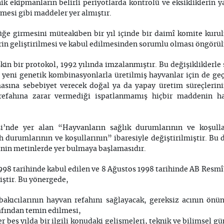
ik ekipmanların belirli periyotlarda kontrolü ve eksiklikleri
lmesi gibi maddeler yer almıştır.
üğe girmesini müteakiben bir yıl içinde bir daimî komite kurul
lerin geliştirilmesi ve kabul edilmesinden sorumlu olması öngörü
kin bir protokol, 1992 yılında imzalanmıştır. Bu değişikliklerle 
yeni genetik kombinasyonlarla üretilmiş hayvanlar için de geç
asına sebebiyet verecek doğal ya da yapay üretim süreçlerin
 refahına zarar vermediği ispatlanmamış hiçbir maddenin ha
’nde yer alan “Hayvanların sağlık durumlarının ve koşulla
 durumlarının ve koşullarının” ibaresiyle değiştirilmiştir. Bu 
sinin metinlerde yer bulmaya başlamasıdır.
98 tarihinde kabul edilen ve 8 Ağustos 1998 tarihinde AB Resmî
ştir. Bu yönergede,
bakıcılarının hayvan refahını sağlayacak, gereksiz acının önü
afından temin edilmesi,
eş yılda bir ilgili konudaki gelişmeleri, teknik ve bilimsel gün