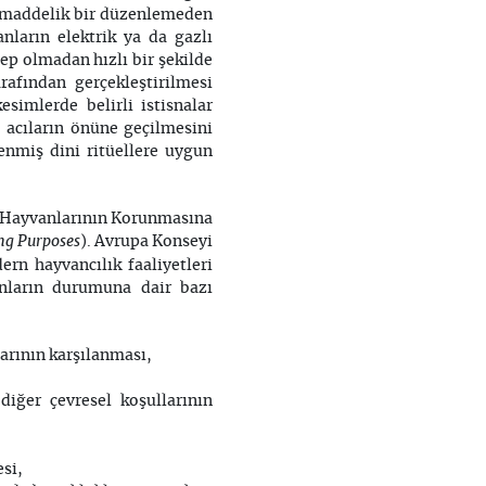
ı maddelik bir düzenlemeden
nların elektrik ya da gazlı
ep olmadan hızlı bir şekilde
rafından gerçekleştirilmesi
esimlerde belirli istisnalar
 acıların önüne geçilmesini
enmiş dini ritüellere uygun
lik Hayvanlarının Korunmasına
ing Purposes
). Avrupa Konseyi
n hayvancılık faaliyetleri
anların durumuna dair bazı
arının karşılanması,
diğer çevresel koşullarının
esi,