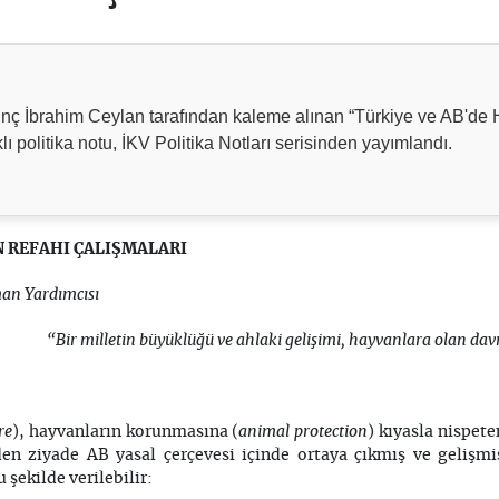
nç İbrahim Ceylan tarafından kaleme alınan “Türkiye ve AB'de
lı politika notu, İKV Politika Notları serisinden yayımlandı.
N REFAHI ÇALIŞMALARI
an Yardımcısı
“Bir milletin büyüklüğü ve ahlaki gelişimi, hayvanlara olan davra
re
animal protection
), hayvanların korunmasına (
) kıyasla nispet
den ziyade AB yasal çerçevesi içinde ortaya çıkmış ve gelişm
 şekilde verilebilir: