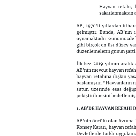
Hayvan refahı, 
sakatlanmaktan a
AB, 1970’li yıllardan itib
gelmiştir. Bunda, AB’nin i
oynamaktadır. Günümüzde bi
gibi birçok en üst düzey ya
düzenlemelerin günün şartla
İlk kez 2019 yılının aral
AB’nin mevcut hayvan refahı 
hayvan refahına ilişkin ya
başlamıştır. “Hayvanların na
sütun üzerinde esas değiş
pekiştirilmesini hedeflemişt
1. AB’DE HAYVAN REFAHI
AB’nin öncülü olan Avrupa 
Konsey Kararı, hayvan refah
Devletlerde farklı uygulam