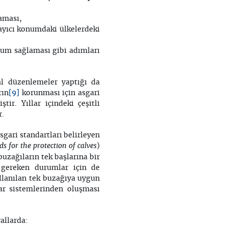
laması,
ayıcı konumdaki ülkelerdeki
uyum sağlaması gibi adımları
al düzenlemeler yaptığı da
[9]
rın
korunması için asgari
ir. Yıllar içindeki çeşitli
r.
gari standartları belirleyen
or the protection of calves
)
uzağıların tek başlarına bir
i gereken durumlar için de
ullanılan tek buzağıya uygun
ar sistemlerinden oluşması
allarda: