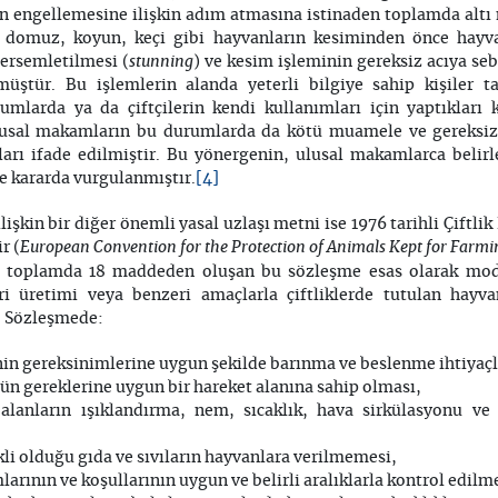
tin engellemesine ilişkin adım atmasına istinaden toplamda alt
r, domuz, koyun, keçi gibi hayvanların kesiminden önce hayva
stunning
sersemletilmesi (
) ve kesim işleminin gereksiz acıya seb
müştür. Bu işlemlerin alanda yeterli bilgiye sahip kişiler ta
urumlarda ya da çiftçilerin kendi kullanımları için yaptıkları k
ulusal makamların bu durumlarda da kötü muamele ve gereksiz
rı ifade edilmiştir. Bu yönergenin, ulusal makamlarca belirl
[4]
e kararda vurgulanmıştır.
işkin bir diğer önemli yasal uzlaşı metni ise 1976 tarihli Çift
European Convention for the Protection of Animals Kept for Farm
r (
 toplamda 18 maddeden oluşan bu sözleşme esas olarak moder
i üretimi veya benzeri amaçlarla çiftliklerde tutulan hayv
 Sözleşmede:
nin gereksinimlerine uygun şekilde barınma ve beslenme ihtiyaçl
ün gereklerine uygun bir hareket alanına sahip olması,
alanların ışıklandırma, nem, sıcaklık, hava sirkülasyonu ve 
li olduğu gıda ve sıvıların hayvanlara verilmemesi,
arının ve koşullarının uygun ve belirli aralıklarla kontrol edilm