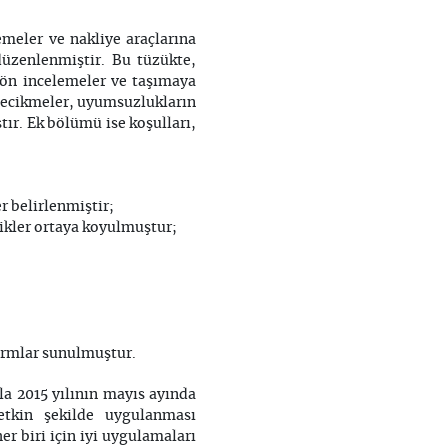
emeler ve nakliye araçlarına
düzenlenmiştir. Bu tüzükte,
, ön incelemeler ve taşımaya
, gecikmeler, uyumsuzlukların
tır. Ek bölümü ise koşulları,
 belirlenmiştir;
likler ortaya koyulmuştur;
formlar sunulmuştur.
la 2015 yılının mayıs ayında
tkin şekilde uygulanması
r biri için iyi uygulamaları