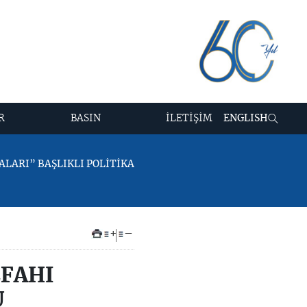
R
BASIN
İLETİŞİM
ENGLISH
ALARI” BAŞLIKLI POLİTİKA
+
–
EFAHI
U