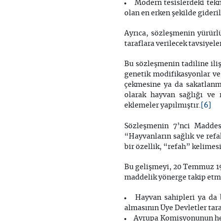
Modern tesislerdeki tekn
olan en erken şekilde gideri
Ayrıca, sözleşmenin yürürl
taraflara verilecek tavsiye
Bu sözleşmenin tadiline iliş
genetik modifikasyonlar ve 
çekmesine ya da sakatlanm
olarak hayvan sağlığı ve
[6]
eklemeler yapılmıştır.
Sözleşmenin 7’nci Maddesi
“Hayvanların sağlık ve refah
bir özellik, “refah” kelime
Bu gelişmeyi, 20 Temmuz 19
maddelik yönerge takip etmi
Hayvan sahipleri ya da 
almasının Üye Devletler tar
Avrupa Komisyonunun her b