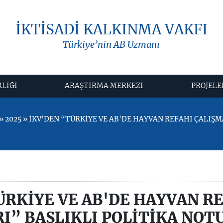
İKTİSADİ KALKINMA VAKFI
Türkiye’nin AB Uzmanı
RLİĞİ
ARAŞTIRMA MERKEZİ
PROJELE
 2025 » İKV’DEN “TÜRKİYE VE AB'DE HAYVAN REFAHI ÇALIŞM
ÜRKİYE VE AB'DE HAYVAN R
I” BAŞLIKLI POLİTİKA NOT