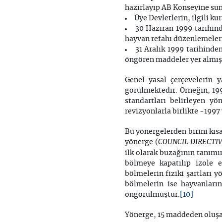
hazırlayıp AB Konseyine su
Üye Devletlerin, ilgili 
30 Haziran 1999 tarihin
hayvan refahı düzenlemelerin
31 Aralık 1999 tarihinde
öngören maddeler yer almışt
Genel yasal çerçevelerin 
görülmektedir. Örneğin, 199
standartları belirleyen yö
revizyonlarla birlikte -199
Bu yönergelerden birini kıs
COUNCIL DIRECTIVE 
yönerge (
ilk olarak buzağının tanımı
bölmeye kapatılıp izole e
bölmelerin fiziki şartları 
bölmelerin ise hayvanları
[10]
öngörülmüştür.
Yönerge, 15 maddeden oluşan