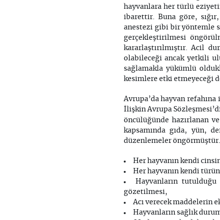
hayvanlara her türlü eziye
ibarettir. Buna göre, sığı
anestezi gibi bir yöntemle 
gerçekleştirilmesi öngörül
kararlaştırılmıştır. Acil d
olabileceği ancak yetkili 
sağlamakla yükümlü oldukla
kesimlere etki etmeyeceği d
Avrupa’da hayvan refahına il
İlişkin Avrupa Sözleşmesi’di
öncülüğünde hazırlanan ve
kapsamında gıda, yün, der
düzenlemeler öngörmüştür.
Her hayvanın kendi cinsi
Her hayvanın kendi türün
Hayvanların tutulduğu 
gözetilmesi,
Acı verecek maddelerin ek
Hayvanların sağlık duruml