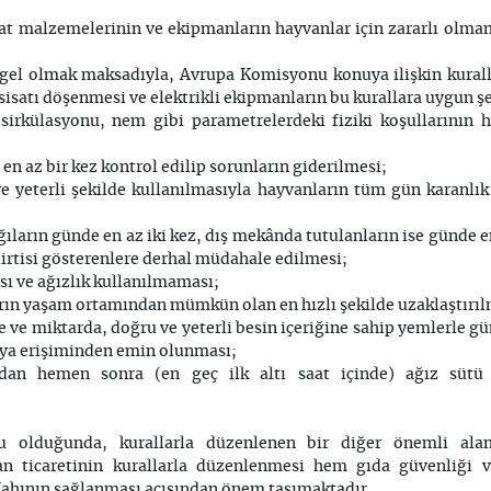
aat malzemelerinin ve ekipmanların hayvanlar için zararlı olma
ngel olmak maksadıyla, Avrupa Komisyonu konuya ilişkin kurall
sisatı döşenmesi ve elektrikli ekipmanların bu kurallara uygun ş
a sirkülasyonu, nem gibi parametrelerdeki fiziki koşullarının 
 az bir kez kontrol edilip sorunların giderilmesi;
e yeterli şekilde kullanılmasıyla hayvanların tüm gün karanl
ların günde en az iki kez, dış mekânda tutulanların ise günde en
elirtisi gösterenlere derhal müdahale edilmesi;
ı ve ağızlık kullanılmaması;
arın yaşam ortamından mümkün olan en hızlı şekilde uzaklaştırıl
 ve miktarda, doğru ve yeterli besin içeriğine sahip yemlerle gü
uya erişiminden emin olunması;
an hemen sonra (en geç ilk altı saat içinde) ağız sütü 
 olduğunda, kurallarla düzenlenen bir diğer önemli alan
an ticaretinin kurallarla düzenlenmesi hem gıda güvenliği v
fahının sağlanması açısından önem taşımaktadır.