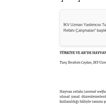
İKV Uzman Yardımcısı Tu
Refahı Çalışmaları” başlık
TÜRKİYE VE AB'DE HAYVA
Tunç İbrahim Ceylan, İKV Uzm
animal welfa
Hayvan refahı (
ulusal yasal düzenlemeler
kullanıldığı hâliyle tanımı şu