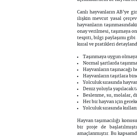
Canlı hayvanların AB’ye gir
ilişkin mevcut yasal çerçe
hayvanların taşınmasındaki 
onay verilmesi, taşımaya ona
tespiti, bilgi paylaşımı gib
kural ve pratikleri detayland
Taşınmaya uygun olmayan 
Normal şartlarda taşınma
Hayvanların taşınacağı he
Hayvanların taşıtlara bind
Yolculuk sırasında hayvan
Deniz yoluyla yapılacak ta
Beslenme, su, molalar, din
Her bir hayvan için gereke
Yolculuk sırasında kullan
Hayvan taşımacılığı konusun
bir proje de başlatılmıştı
amaçlanmıştır. Bu kapsamda 