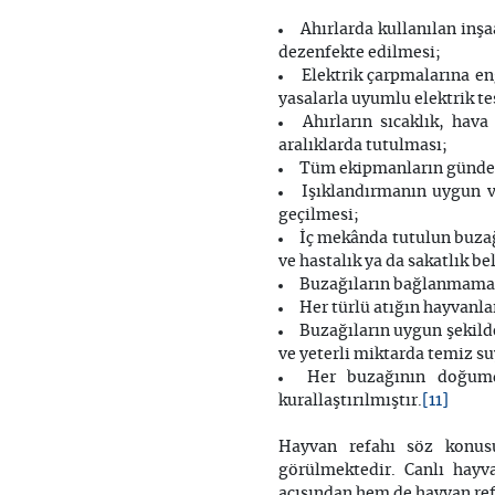
Ahırlarda kullanılan inş
dezenfekte edilmesi;
Elektrik çarpmalarına e
yasalarla uyumlu elektrik te
Ahırların sıcaklık, hav
aralıklarda tutulması;
Tüm ekipmanların günde en
Işıklandırmanın uygun v
geçilmesi;
İç mekânda tutulun buzağı
ve hastalık ya da sakatlık b
Buzağıların bağlanmamas
Her türlü atığın hayvanl
Buzağıların uygun şekilde
ve yeterli miktarda temiz s
Her buzağının doğumd
[11]
kurallaştırılmıştır.
Hayvan refahı söz konusu
görülmektedir. Canlı hayv
açısından hem de hayvan re