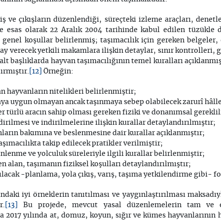
iş ve çıkışların düzenlendiği, süreçteki izleme araçları, denetl
ve esas olarak 22 Aralık 2004 tarihinde kabul edilen tüzükle 
genel koşullar belirlenmiş; taşımacılık için gereken belgeler
y verecek yetkili makamlara ilişkin detaylar, sınır kontrolleri
i alt başlıklarda hayvan taşımacılığının temel kuralları açıklanmış
[12]
ırmıştır.
Örneğin:
hayvanların nitelikleri belirlenmiştir;
ya uygun olmayan ancak taşınmaya sebep olabilecek zarurî hâller
r türlü aracın sahip olması gereken fiziki ve donanımsal gerekli
irilmesi ve indirilmelerine ilişkin kurallar detaylandırılmıştır;
ların bakımına ve beslenmesine dair kurallar açıklanmıştır;
şımacılıkta takip edilecek pratikler verilmiştir;
lenme ve yolculuk süreleriyle ilgili kurallar belirlenmiştir;
n alan, taşımanın fiziksel koşulları detaylandırılmıştır;
ılacak -planlama, yola çıkış, varış, taşıma yetkilendirme gibi- 
daki iyi örneklerin tanıtılması ve yaygınlaştırılması maksadıy
[13]
r.
Bu projede, mevcut yasal düzenlemelerin tam ve e
2017 yılında at, domuz, koyun, sığır ve kümes hayvanlarının he