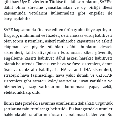
gibi bazı Üye Devletlerin Türkiye ile ikili sorunlarını, SAFE’e
dâhil olma sürecine yansıtlamaları ve oy birliği ilkesi
kapsamında vetolarını kullanmaları gibi engeller ile
karşılaşılabilir.
SAFE kapsamında finanse edilen ürün grubu ikiye ayrılıyor.
İlk grup, mühimmat ve füzeler, derin hassas vuruş kabiliyeti
olan topçu sistemleri, askerî muharebe kapasitesi ve askerî
ekipman ve piyade silahları dâhil bunların destek
sistemleri, kritik altyapıların korunması, siber güvenlik,
engelleme karşıtı kabiliyet dâhil askerî hareket kabiliyeti
olarak belirlendi. İkincisi ise hava ve füze sistemleri, deniz
üstü ve deniz altı kabiliyeti, İHA ve anti-İHA sistemleri,
stratejik hava taşımacılığı, hava yakıt ikmali ve C4ISTAR
sistemleri gibi strateji kolaylaştırıcılar, uzay varlıkları ve
hizmetleri, uzay varlıklarının korunması, yapay zekâ,
elektronik harp oldu.
İkinci kategorideki savunma ürünlerinin daha katı uygunluk
şartlarına tabi tutulacağı belirtildi. Bu kategorideki ürünler
hakkında akit taraflarının üç şartı karşılaması bekleniyor. Bu