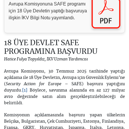
Avrupa Komisyonuna SAFE programı
için 18 Üye Devletin yaptığı başvuruya
ilişkin İKV Bilgi Notu yayımlandı.
18 ÜYE DEVLET SAFE
PROGRAMINA BAŞVURDU
Hatice Fulya Topyıldız, İKV Uzman Yardımcısı
Avrupa Komisyonu, 30 Temmuz 2025 tarihinde yaptığı
açıklama ile 18 Üye Devletin, Avrupa için Güvenlik Eylemi’ne
(
– SAFE) başvuru yaptığını
Security Action for Europe
duyurdu.
Böylece, savunma alanında en az 127 milyar
[1]
avro değerinde satın alım gerçekleştirilebileceği de
belirtildi.
Komisyonun açıklamasında başvuru yapan ülkelerin
Belçika, Bulgaristan, Çek Cumhuriyeti, Estonya, Finlandiya,
Fransa, GKRY, Hırvatistan, İspanya, İtalya, Letonya,