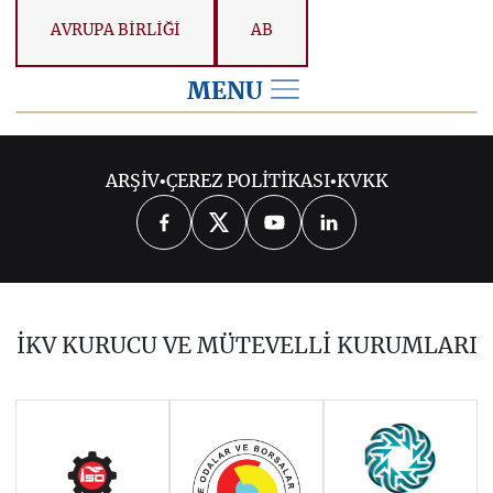
AVRUPA BİRLİĞİ
AB
MENU
2025
ARŞİV
•
ÇEREZ POLİTİKASI
•
KVKK
2026
2024
2023
2022
2021
2020
2019
2018
2017
İKV KURUCU VE MÜTEVELLİ KURUMLARI
2016
2015
2014
Haziran 2011 - Ocak 2014