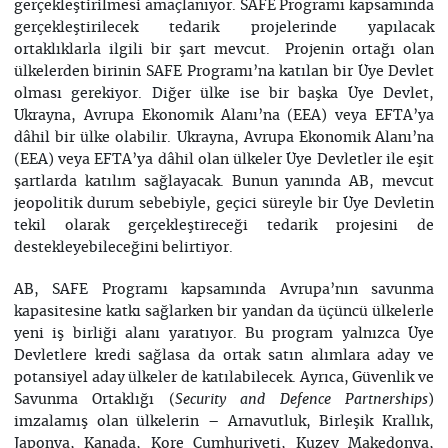
gerçekleştirilmesi amaçlanıyor. SAFE Programı kapsamında
gerçekleştirilecek tedarik projelerinde yapılacak
ortaklıklarla ilgili bir şart mevcut. Projenin ortağı olan
ülkelerden birinin SAFE Programı’na katılan bir Üye Devlet
olması gerekiyor. Diğer ülke ise bir başka Üye Devlet,
Ukrayna, Avrupa Ekonomik Alanı’na (EEA) veya EFTA’ya
dâhil bir ülke olabilir. Ukrayna, Avrupa Ekonomik Alanı’na
(EEA) veya EFTA’ya dâhil olan ülkeler Üye Devletler ile eşit
şartlarda katılım sağlayacak. Bunun yanında AB, mevcut
jeopolitik durum sebebiyle, geçici süreyle bir Üye Devletin
tekil olarak gerçekleştireceği tedarik projesini de
destekleyebileceğini belirtiyor.
AB, SAFE Programı kapsamında Avrupa’nın savunma
kapasitesine katkı sağlarken bir yandan da üçüncü ülkelerle
yeni iş birliği alanı yaratıyor. Bu program yalnızca Üye
Devletlere kredi sağlasa da ortak satın alımlara aday ve
potansiyel aday ülkeler de katılabilecek. Ayrıca, Güvenlik ve
Savunma Ortaklığı (
)
Security and Defence Partnerships
imzalamış olan ülkelerin – Arnavutluk, Birleşik Krallık,
Japonya, Kanada, Kore Cumhuriyeti, Kuzey Makedonya,