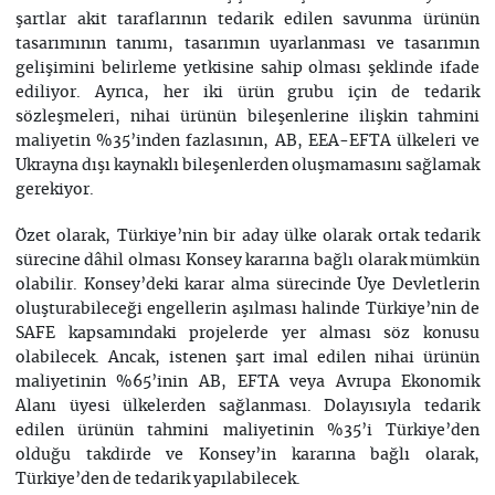
şartlar akit taraflarının tedarik edilen savunma ürünün
tasarımının tanımı, tasarımın uyarlanması ve tasarımın
gelişimini belirleme yetkisine sahip olması şeklinde ifade
ediliyor. Ayrıca, her iki ürün grubu için de tedarik
sözleşmeleri, nihai ürünün bileşenlerine ilişkin tahmini
maliyetin %35’inden fazlasının, AB, EEA-EFTA ülkeleri ve
Ukrayna dışı kaynaklı bileşenlerden oluşmamasını sağlamak
gerekiyor.
Özet olarak, Türkiye’nin bir aday ülke olarak ortak tedarik
sürecine dâhil olması Konsey kararına bağlı olarak mümkün
olabilir. Konsey’deki karar alma sürecinde Üye Devletlerin
oluşturabileceği engellerin aşılması halinde Türkiye’nin de
SAFE kapsamındaki projelerde yer alması söz konusu
olabilecek. Ancak, istenen şart imal edilen nihai ürünün
maliyetinin %65’inin AB, EFTA veya Avrupa Ekonomik
Alanı üyesi ülkelerden sağlanması. Dolayısıyla tedarik
edilen ürünün tahmini maliyetinin %35’i Türkiye’den
olduğu takdirde ve Konsey’in kararına bağlı olarak,
Türkiye’den de tedarik yapılabilecek.