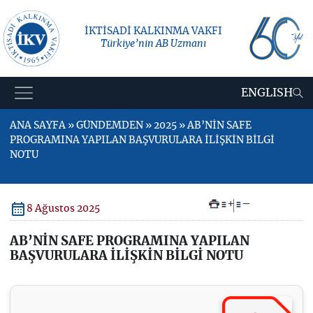
İKTİSADİ KALKINMA VAKFI
Türkiye’nin AB Uzmanı
ENGLISH
ANA SAYFA » GÜNDEMDEN » 2025 » AB’NİN SAFE
PROGRAMINA YAPILAN BAŞVURULARA İLİŞKİN BİLGİ
NOTU
+
–
8 Ağustos 2025
AB’NİN SAFE PROGRAMINA YAPILAN
BAŞVURULARA İLİŞKİN BİLGİ NOTU