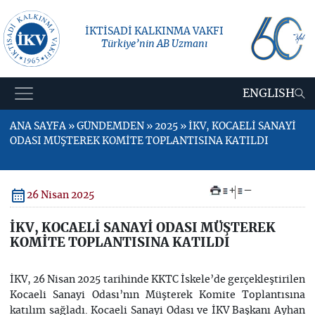
İKTİSADİ KALKINMA VAKFI
Türkiye’nin AB Uzmanı
ENGLISH
ANA SAYFA » GÜNDEMDEN » 2025 » İKV, KOCAELİ SANAYİ
ODASI MÜŞTEREK KOMİTE TOPLANTISINA KATILDI
+
–
26 Nisan 2025
İKV, KOCAELİ SANAYİ ODASI MÜŞTEREK
KOMİTE TOPLANTISINA KATILDI
İKV, 26 Nisan 2025 tarihinde KKTC İskele’de gerçekleştirilen
Kocaeli Sanayi Odası’nın Müşterek Komite Toplantısına
katılım sağladı. Kocaeli Sanayi Odası ve İKV Başkanı Ayhan