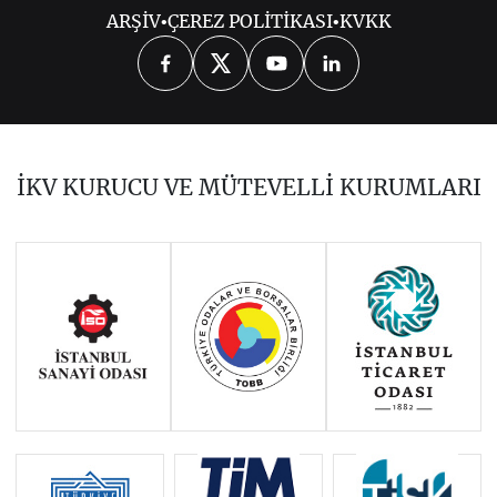
ARŞİV
•
ÇEREZ POLİTİKASI
•
KVKK
2026
2024
2023
2022
2021
2020
2019
2018
2017
İKV KURUCU VE MÜTEVELLİ KURUMLARI
2016
2015
2014
Haziran 2011 - Ocak 2014