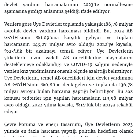
devlet yardımı harcamalarının 2023’te normalleşme
aşamasına girdiği anlamına geldiği ifade ediliyor.
Verilere göre Üye Devletler toplamda yaklaşık 186,78 milyar
avroluk devlet yardımı harcaması bildirdi. Bu, 2023 AB
GSYİH’sinin %1,09’una karşılık geliyor ve toplam
harcamanın 243,27 milyar avro olduğu 2022’ye kıyasla,
%23'lük bir azalmayı temsil ediyor. Üye Devletlerin
şirketlerin uzun vadeli AB önceliklerine ulaşmalarını
desteklemeye odaklandığı ve COVID-19 salgını nedeniyle
verilen kriz yardımlarını önemli ölçüde azalttığı belirtiliyor.
Üye Devletlerin, temel AB öncelikleri için devlet yardımına
AB GSYİH’sinin %0,8’ine denk gelen ve toplamda 136,78
milyar avroyu bulan harcama yaptığı belirtiliyor. Bu söz
konusu tedbirler için yapılan harcamaların 119,98 milyar
avro olduğu 2022 yılına kıyasla, %14’lük bir artışa tekabül
ediyor.
Çevre koruma ve enerji tasarrufu, Üye Devletlerin 2023
yılında en fazla harcama yaptığı politika hedefleri olarak