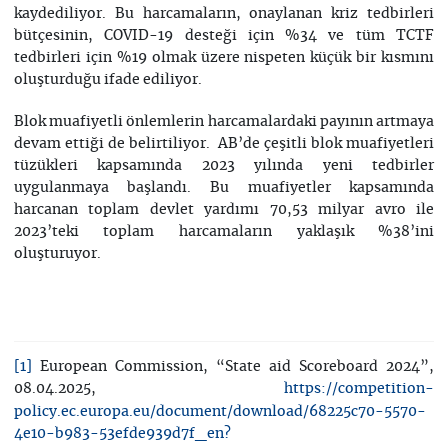
kaydediliyor. Bu harcamaların, onaylanan kriz tedbirleri
bütçesinin, COVID-19 desteği için %34 ve tüm TCTF
tedbirleri için %19 olmak üzere nispeten küçük bir kısmını
oluşturduğu ifade ediliyor.
Blok muafiyetli önlemlerin harcamalardaki payının artmaya
devam ettiği de belirtiliyor. AB’de çeşitli blok muafiyetleri
tüzükleri kapsamında 2023 yılında yeni tedbirler
uygulanmaya başlandı. Bu muafiyetler kapsamında
harcanan toplam devlet yardımı 70,53 milyar avro ile
2023’teki toplam harcamaların yaklaşık %38’ini
oluşturuyor.
European Commission, “State aid Scoreboard 2024”,
[1]
08.04.2025,
https://competition-
policy.ec.europa.eu/document/download/68225c70-5570-
4e10-b983-53efde939d7f_en?