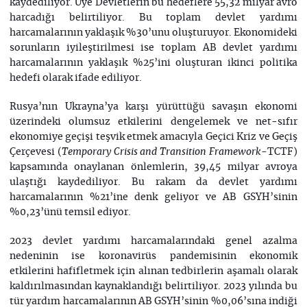
kaydediliyor. Üye Devletlerin bu hedeflere 55,32 milyar avro
harcadığı belirtiliyor. Bu toplam devlet yardımı
harcamalarının yaklaşık %30’unu oluşturuyor. Ekonomideki
sorunların iyileştirilmesi ise toplam AB devlet yardımı
harcamalarının yaklaşık %25’ini oluşturan ikinci politika
hedefi olarak ifade ediliyor.
Rusya’nın Ukrayna’ya karşı yürüttüğü savaşın ekonomi
üzerindeki olumsuz etkilerini dengelemek ve net-sıfır
ekonomiye geçişi teşvik etmek amacıyla Geçici Kriz ve Geçiş
Çerçevesi (
TCTF)
Temporary Crisis and Transition Framework-
kapsamında onaylanan önlemlerin, 39,45 milyar avroya
ulaştığı kaydediliyor. Bu rakam da devlet yardımı
harcamalarının %21’ine denk geliyor ve AB GSYH’sinin
%0,23’ünü temsil ediyor.
2023 devlet yardımı harcamalarındaki genel azalma
nedeninin ise koronavirüs pandemisinin ekonomik
etkilerini hafifletmek için alınan tedbirlerin aşamalı olarak
kaldırılmasından kaynaklandığı belirtiliyor. 2023 yılında bu
tür yardım harcamalarının AB GSYH’sinin %0,06’sına indiği