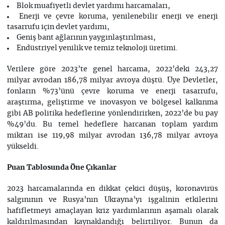
Blok muafiyetli devlet yardımı harcamaları,
Enerji ve çevre koruma, yenilenebilir enerji ve enerji
tasarrufu için devlet yardımı,
Geniş bant ağlarının yaygınlaştırılması,
Endüstriyel yenilik ve temiz teknoloji üretimi.
Verilere göre 2023’te genel harcama, 2022’deki 243,27
milyar avrodan 186,78 milyar avroya düştü. Üye Devletler,
fonların %73’ünü çevre koruma ve enerji tasarrufu,
araştırma, geliştirme ve inovasyon ve bölgesel kalkınma
gibi AB politika hedeflerine yönlendirirken, 2022’de bu pay
%49’du. Bu temel hedeflere harcanan toplam yardım
miktarı ise 119,98 milyar avrodan 136,78 milyar avroya
yükseldi.
Puan Tablosunda Öne Çıkanlar
2023 harcamalarında en dikkat çekici düşüş, koronavirüs
salgınının ve Rusya’nın Ukrayna’yı işgalinin etkilerini
hafifletmeyi amaçlayan kriz yardımlarının aşamalı olarak
kaldırılmasından kaynaklandığı belirtiliyor. Bunun da