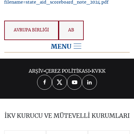
filename=state_aid_scoreboard_note_2024.pdf
AVRUPA BİRLİĞİ
AB
MENU
2025
ARŞİV
•
ÇEREZ POLİTİKASI
•
KVKK
2026
2024
2023
2022
2021
2020
2019
2018
2017
İKV KURUCU VE MÜTEVELLİ KURUMLARI
2016
2015
2014