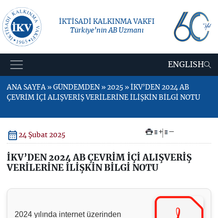
İKTİSADİ KALKINMA VAKFI
Türkiye’nin AB Uzmanı
ENGLISH
ANA SAYFA » GÜNDEMDEN » 2025 » İKV’DEN 2024 AB
ÇEVRİM İÇİ ALIŞVERİŞ VERİLERİNE İLİŞKİN BİLGİ NOTU
+
–
24 Şubat 2025
İKV’DEN 2024 AB ÇEVRİM İÇİ ALIŞVERİŞ
VERİLERİNE İLİŞKİN BİLGİ NOTU
2024 yılında internet üzerinden