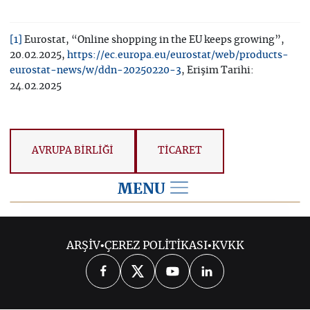
Eurostat, “Online shopping in the EU keeps growing”,
[1]
20.02.2025,
https://ec.europa.eu/eurostat/web/products-
, Erişim Tarihi:
eurostat-news/w/ddn-20250220-3
24.02.2025
AVRUPA BİRLİĞİ
TİCARET
MENU
2025
ARŞİV
•
ÇEREZ POLİTİKASI
•
KVKK
2026
2024
2023
2022
2021
2020