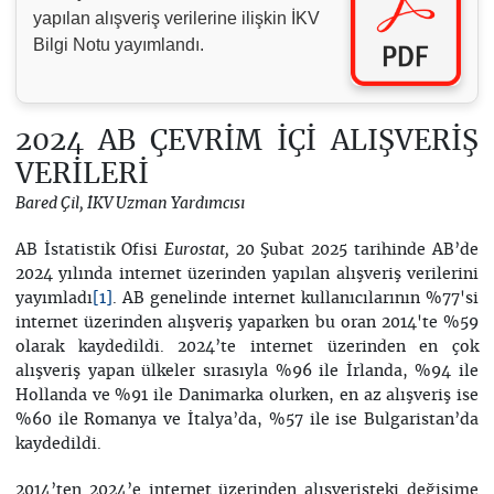
yapılan alışveriş verilerine ilişkin İKV
Bilgi Notu yayımlandı.
2024 AB ÇEVRİM İÇİ ALIŞVERİŞ
VERİLERİ
Bared Çil, İKV Uzman Yardımcısı
AB İstatistik Ofisi
20 Şubat 2025 tarihinde AB’de
Eurostat,
2024 yılında internet üzerinden yapılan alışveriş verilerini
yayımladı
. AB genelinde internet kullanıcılarının %77'si
[1]
internet üzerinden alışveriş yaparken bu oran 2014'te %59
olarak kaydedildi. 2024’te internet üzerinden en çok
alışveriş yapan ülkeler sırasıyla %96 ile İrlanda, %94 ile
Hollanda ve %91 ile Danimarka olurken, en az alışveriş ise
%60 ile Romanya ve İtalya’da, %57 ile ise Bulgaristan’da
kaydedildi.
2014’ten 2024’e internet üzerinden alışverişteki değişime