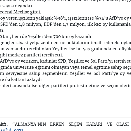
k sayısı dışında)
ederal Meclise girdi.
y veren işçilerin yaklaşık %38’i, işsizlerin ise %34’ü AfD’ye oy 
 SPD’den 1,8 milyon, FDP’den 1,3 milyon, ilk kez oy kullananl
ti.
 bin, hem de Yeşiller’den 700 bin oy kazandı.
 gençler siyasi yelpazenin en uç noktalarını tercih ederek, oyla
zun zamandır tercihi olan Yeşiller ise bu yaş grubunda en düşük
bi merkez partileri tercih etti.
fD’ye oy verirken, kadınlar SPD, Yeşiller ve Sol Parti’yi tercih et
ığında üniversite eğitimi olmayan veya temel eğitime sahip se
m seviyesine sahip seçmenlerin Yeşiller ve Sol Parti’ye oy v
e iki kattan fazlaydı.
enleri arasında ise diğer partileri protesto etme ve seçmenlerin
akfı, “ALMANYA’NIN ERKEN SEÇİM KARARI VE OLASI S
asp?id=9271