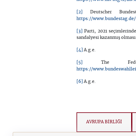
[2]
Deutscher Bundes
https://www.bundestag.de/
[3]
Parti, 2021 seçimlerinde
sandalyesi kazanmış olması n
[4]
A.g.e.
[5]
The Federal 
https://www.bundeswahllei
[6]
A.g.e.
AVRUPA BİRLİĞİ