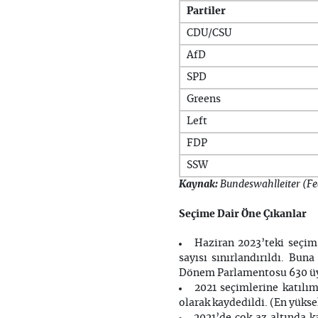
Partiler
CDU/CSU
AfD
SPD
Greens
Left
FDP
SSW
Kaynak:
Bundeswahlleiter (Fed
Seçime Dair Öne Çıkanlar
Haziran 2023’teki seçim
sayısı sınırlandırıldı. Bu
Dönem Parlamentosu 630 üye
2021 seçimlerine katılı
olarak kaydedildi. (En yükse
2021’de çok az altında 