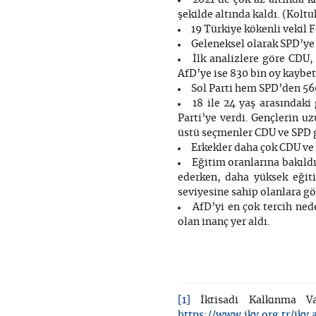
şekilde altında kaldı. (Koltu
19 Türkiye kökenli vekil F
Geleneksel olarak SPD’ye o
İlk analizlere göre CDU,
AfD’ye ise 830 bin oy kaybet
Sol Parti hem SPD’den 560
18 ile 24 yaş arasındaki
Parti’ye verdi. Gençlerin u
üstü seçmenler CDU ve SPD gi
Erkekler daha çok CDU ve A
Eğitim oranlarına bakıld
ederken, daha yüksek eğiti
seviyesine sahip olanlara gör
AfD’yi en çok tercih ned
olan inanç yer aldı.
[1]
İktisadi Kalkınma V
https://www.ikv.org.tr/ikv.