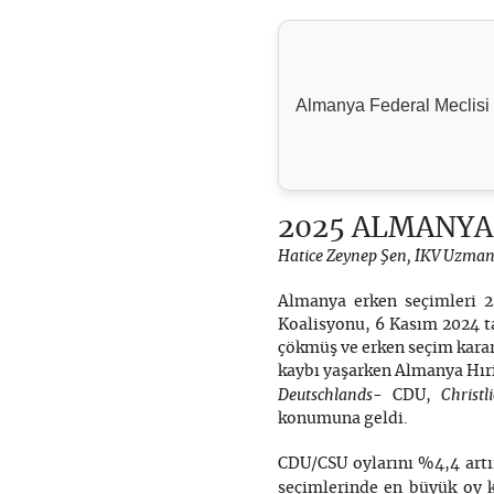
Almanya Federal Meclisi 2
2025 ALMANYA
Hatice Zeynep Şen, İKV Uzman
Almanya erken seçimleri 23
Koalisyonu, 6 Kasım 2024 ta
çökmüş ve erken seçim karar
kaybı yaşarken Almanya Hıri
Deutschlands
Christ
- CDU,
konumuna geldi.
CDU/CSU oylarını %4,4 artı
seçimlerinde en büyük oy k