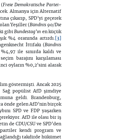
Freie Demokratische Partei
 (
-
cek. Almanya için Alternatif
tına çıkarıp, SPD’yi geçerek
Bündnis 90/Die
lan Yeşiller (
Bundestag’ın
ki gibi
en küçük
[3]
şık %4 oranında artırdı.
Bündnis
genknecht İttifakı (
%4,97 ile sınırda kaldı ve
eçim barajını karşılaması
kinci oyların %0,2’sini alarak
ılım göstermişti. Ancak 2025
. Sağ popülist AfD şimdiye
umuna geldi. Brandenburg,
a önde gelen AfD’nin birçok
aybını SPD ve FDP yaşarken
rekiyor. AfD ile olası bir iş
metin de CDU/CSU ve SPD’den
partiler kendi program ve
sağlandığı takdirde hükümet