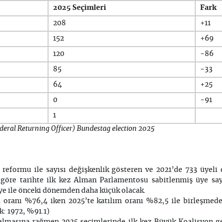
2025 Seçimleri
Fark
208
+11
152
+69
120
-86
85
-33
64
+25
0
-91
1
eral Returning Officer)
Bundestag election 2025
 reformu ile sayısı değişkenlik gösteren ve 2021’de 733 üyeli
na göre tarihte ilk kez Alman Parlamentosu sabitlenmiş üye say
 ile önceki dönemden daha küçük olacak.
m oranı %76,4 iken 2025’te katılım oranı %82,5 ile birleşmed
k: 1972, %91.1)
kalmasına rağmen 2025 seçimlerinde ilk kez Büyük Koalisyon 