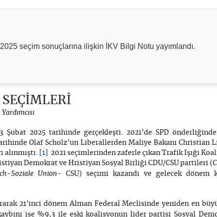
025 seçim sonuçlarına ilişkin İKV Bilgi Notu yayımlandı.
 SEÇİMLERİ
 Yardımcısı
 Şubat 2025 tarihinde gerçekleşti. 2021’de SPD önderliğinde 
rihinde Olaf Scholz’un Liberallerden Maliye Bakanı Christian 
[1]
ı alınmıştı.
2021 seçimlerinden zaferle çıkan Trafik Işığı Koal
C
stiyan Demokrat ve Hristiyan Sosyal Birliği CDU/CSU partileri (
lich-Soziale Union
- CSU) seçimi kazandı ve gelecek dönem k
rarak 21’inci dönem Alman Federal Meclisinde yeniden en büyü
aybını ise %9,3 ile eski koalisyonun lider partisi Sosyal Demo