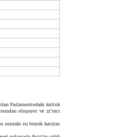
 olan Parlamentodaki koltuk
ısından oluşuyor ve 21’inci
en sonraki en büyük katılım
genel oylamada %50’in ciddi