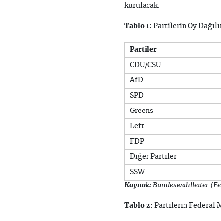
kurulacak.
Tablo 1:
Partilerin Oy Dağıl
Partiler
CDU/CSU
AfD
SPD
Greens
Left
FDP
Diğer Partiler
SSW
Kaynak:
Bundeswahlleiter (Fed
Tablo 2:
Partilerin Federal M