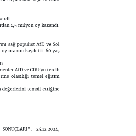
verdi.
ardan 1,5 milyon oy kazandı.
rını sağ popülist AfD ve Sol
 oy oranını kaydetti. 60 yaş
ti.
çmenler AfD ve CDU’yu tercih
erme olasılığı temel eğitim
 değerlerini temsil ettiğine
ONUÇLARI”, 25.12.2024,