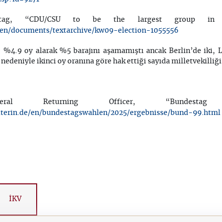
tag, “CDU/CSU to be the largest group in 
en/documents/textarchive/kw09-election-1055556
 %4.9 oy alarak %5 barajını aşamamıştı ancak Berlin’de iki, L
edeniyle ikinci oy oranına göre hak ettiği sayıda milletvekilliği
Returning Officer, “Bundestag e
terin.de/en/bundestagswahlen/2025/ergebnisse/bund-99.html
İKV