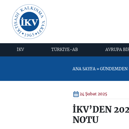
İKV
TÜRKİYE-AB
AVRUPA Bİ
ANA SAYFA » GÜNDEMDEN »
24 Şubat 2025
İKV’DEN 20
NOTU