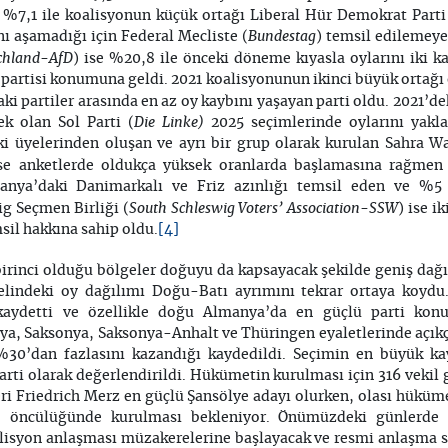
 %7,1 ile koalisyonun küçük ortağı Liberal Hür Demokrat Parti
Bundestag
ı aşamadığı için Federal Mecliste (
) temsil edilemeye
schland-AfD
) ise %20,8 ile önceki döneme kıyasla oylarını iki ka
 partisi konumuna geldi. 2021 koalisyonunun ikinci büyük ortağı o
ki partiler arasında en az oy kaybını yaşayan parti oldu. 2021’de
Die Linke)
k olan Sol Parti (
2025 seçimlerinde oylarını yakla
ki üyelerinden oluşan ve ayrı bir grup olarak kurulan Sahra Wa
ise anketlerde oldukça yüksek oranlarda başlamasına rağmen 
nya’daki Danimarkalı ve Friz azınlığı temsil eden ve %5 s
South Schleswig Voters’ Association-SSW
g Seçmen Birliği (
) ise i
[4]
msil hakkına sahip oldu.
irinci olduğu bölgeler doğuyu da kapsayacak şekilde geniş dağ
lindeki oy dağılımı Doğu-Batı ayrımını tekrar ortaya koydu
kaydetti ve özellikle doğu Almanya’da en güçlü parti kon
, Saksonya, Saksonya-Anhalt ve Thüringen eyaletlerinde açıkç
 %30’dan fazlasını kazandığı kaydedildi. Seçimin en büyük k
arti olarak değerlendirildi. Hükümetin kurulması için 316 vekil ge
eri Friedrich Merz en güçlü Şansölye adayı olurken, olası hükü
 öncülüğünde kurulması bekleniyor. Önümüzdeki günlerde 
oalisyon anlaşması müzakerelerine başlayacak ve resmi anlaşma 