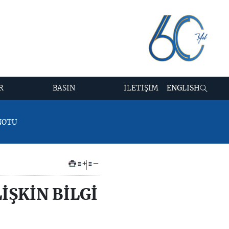
R
BASIN
İLETİŞİM
ENGLISH
NOTU
+
–
İŞKİN BİLGİ