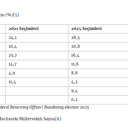
[5]
ımı (%)
2021 Seçimleri
2025 Seçimleri
24,1
28,5
10,4
20,8
25,7
16,4
14,7
11,6
4,9
8,8
11,4
4,3
9,4
0,2
eral Returning Officer)
Bundestag election 2025
[6]
eclisteki Milletvekili Sayısı