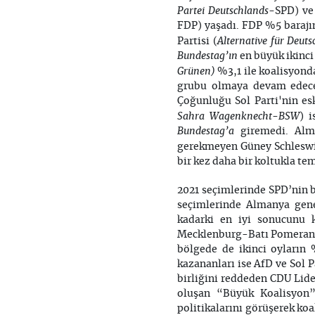
Partei Deutschlands-
SPD) ve
FDP) yaşadı. FDP %5 barajın
Alternative für Deut
Partisi (
Bundestag’ın
en büyük ikinci
Grünen)
%3,1 ile koalisyonda
grubu olmaya devam edece
Çoğunluğu Sol Parti'nin es
Sahra Wagenknecht-BSW
) 
Bundestag’a
giremedi. Alma
gerekmeyen Güney Schleswi
bir kez daha bir koltukla te
2021 seçimlerinde SPD’nin b
seçimlerinde Almanya gene
kadarki en iyi sonucunu 
Mecklenburg-Batı Pomeranya
bölgede de ikinci oyların
kazananları ise AfD ve Sol P
birliğini reddeden CDU Lid
oluşan “Büyük Koalisyon”
politikalarını görüşerek k