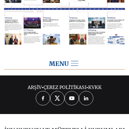
MENU
2024
ARŞİV
•
ÇEREZ POLİTİKASI
•
KVKK
OCAK 2024
ŞUBAT 2024
MART 2024
NİSAN 2024
MAYIS 2024
HAZİRAN 2024
TEMMUZ 2024