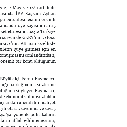
yle, 2 Mayıs 2024 tarihinde
şmasında İKV Başkanı Ayhan
upa bütünleşmesinin önemli
zamanda üye sayısının artış
reket etmesinin başta Türkiye
ım sürecinde GKRY’nin vetosu
rkiye’nin AB için özellikle
ilerin iyiye gitmesi için en
konuşmasını sonlandırırken,
n önemli bir konu olduğunun
Büyükelçi Faruk Kaymakcı,
lduğuna değinerek sözlerine
lduğunu söyleyen Kaymakcı,
biyle ekonomik olumsuzluklar
açısından önemli bir maliyet
gili olarak savunma ve savaş
ya’ya yönelik politikaların
ların ihlal edilmemesinin,
 göç yönetimi konusunun da