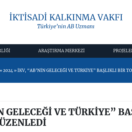
İKTİSADİ KALKINMA VAKFI
Türkiye’nin AB Uzmanı
RLİĞİ
ARAŞTIRMA MERKEZİ
PROJELE
 2024 » İKV, “AB’NİN GELECEĞİ VE TÜRKİYE” BAŞLIKLI BİR 
N GELECEĞİ VE TÜRKİYE” BA
DÜZENLEDİ