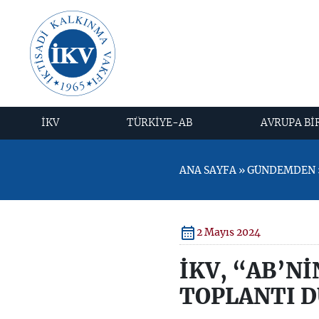
İKV
TÜRKİYE-AB
AVRUPA Bİ
ANA SAYFA » GÜNDEMDEN »
2 Mayıs 2024
İKV, “AB’Nİ
TOPLANTI 