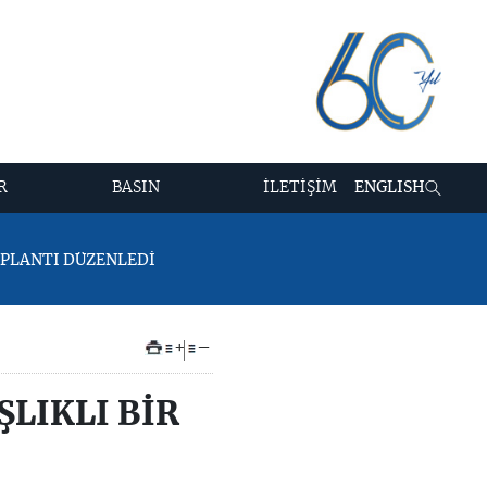
R
BASIN
İLETİŞİM
ENGLISH
TOPLANTI DÜZENLEDİ
+
–
ŞLIKLI BİR