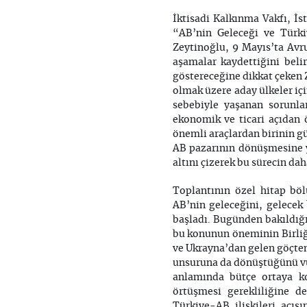
İktisadi Kalkınma Vakfı, İ
“AB’nin Geleceği ve Türki
Zeytinoğlu, 9 Mayıs’ta Av
aşamalar kaydettiğini beli
göstereceğine dikkat çeken Z
olmak üzere aday ülkeler iç
sebebiyle yaşanan sorunlar
ekonomik ve ticari açıdan ö
önemli araçlardan birinin 
AB pazarının dönüşmesine y
altını çizerek bu sürecin dah
Toplantının özel hitap b
AB’nin geleceğini, gelecek
başladı. Bugünden bakıldı
bu konunun öneminin Birliği
ve Ukrayna’dan gelen göçten
unsuruna da dönüştüğünü vur
anlamında bütçe ortaya koy
örtüşmesi gerekliliğine d
Türkiye-AB ilişkileri açı