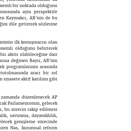
önemli bir noktada olduğunu
onusunda aynı perspektife
eden Kaymakcı, AB’nin de bu
ini dile getirerek sözlerine
ümünün ilk konuşmacısı olan
 önemli olduğunu belirterek
 bir aktör olabileceğine dair
larına değinen Bayır, AB’nin
ek programlarının arasında
tutulmasında aracı bir rol
n siyasete aktif katılımı gibi
ın zamanda düzenlenecek AP
şacak Parlamentonun, gelecek
s, bu sürecin takip edilmesi
lik, savunma, dayanıklılık,
gelecek genişleme sürecinde
çizen Nas, kurumsal reform