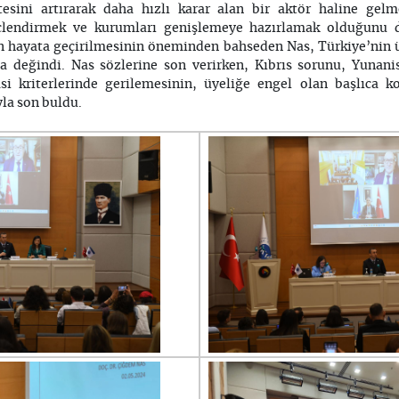
tesini artırarak daha hızlı karar alan bir aktör haline ge
çlendirmek ve kurumları genişlemeye hazırlamak olduğunu da
ın hayata geçirilmesinin öneminden bahseden Nas, Türkiye’nin 
 değindi. Nas sözlerine son verirken, Kıbrıs sorunu, Yunanis
i kriterlerinde gerilemesinin, üyeliğe engel olan başlıca k
la son buldu.