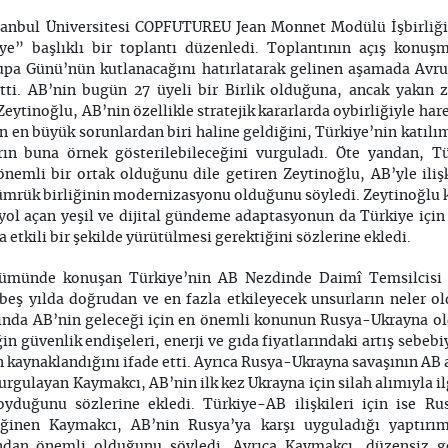
stanbul Üniversitesi COPFUTUREU Jean Monnet Modülü İşbirliği
ye” başlıklı bir toplantı düzenledi. Toplantının açış konu
rupa Günü’nün kutlanacağını hatırlatarak gelinen aşamada Avr
rtti. AB’nin bugün 27 üyeli bir Birlik olduğuna, ancak yakın 
eytinoğlu, AB’nin özellikle stratejik kararlarda oybirliğiyle ha
in en büyük sorunlardan biri haline geldiğini, Türkiye’nin katıl
ın buna örnek gösterilebileceğini vurguladı. Öte yandan, Tü
nemli bir ortak olduğunu dile getiren Zeytinoğlu, AB’yle ilişk
gümrük birliğinin modernizasyonu olduğunu söyledi. Zeytinoğlu 
ol açan yeşil ve dijital gündeme adaptasyonun da Türkiye içi
a etkili bir şekilde yürütülmesi gerektiğini sözlerine ekledi.
ölümünde konuşan Türkiye’nin AB Nezdinde Daimî Temsilcisi 
 beş yılda doğrudan ve en fazla etkileyecek unsurların neler o
ğında AB’nin geleceği için en önemli konunun Rusya-Ukrayna o
n güvenlik endişeleri, enerji ve gıda fiyatlarındaki artış sebe
 kaynaklandığını ifade etti. Ayrıca Rusya-Ukrayna savaşının AB 
gulayan Kaymakcı, AB’nin ilk kez Ukrayna için silah alımıyla il
duğunu sözlerine ekledi. Türkiye-AB ilişkileri için ise Rus
eğinen Kaymakcı, AB’nin Rusya’ya karşı uyguladığı yaptırım
sından önemli olduğunu söyledi. Ayrıca Kaymakcı, düzensiz