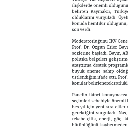
ilişkilerde önemli olduğun
belirten Kaymakcı, Türki
olduklarını vurguladı. Üye
konuda hemfikir olduğunu, a
son verdi.
Moderatörlüğünü İKV Genel 
Prof. Dr. Özgün Erler Bayı
sözlerine başladı. Bayır, AB
politika belgeleri geliştir
araştırma destek programl
büyük öneme sahip olduğun
üstlendiğini ifade etti. Prof
konular belirlenerek zorlukl
Panelin ikinci konuşmacıs
seçimleri sebebiyle önemli 
beş yıl için yeni stratejil
gerektiğini vurguladı. Nas
rekabetçilik, enerji, göç,
bütünlüğünü kaybetmeden r