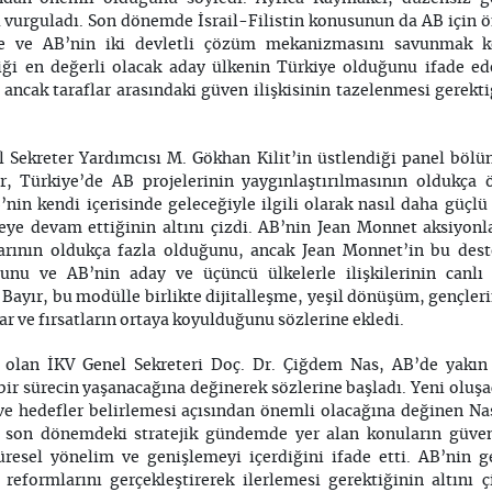
u vurguladı. Son dönemde İsrail-Filistin konusunun da AB için 
ye ve AB’nin iki devletli çözüm mekanizmasını savunmak k
liği en değerli olacak aday ülkenin Türkiye olduğunu ifade 
ncak taraflar arasındaki güven ilişkisinin tazelenmesi gerektiğ
Sekreter Yardımcısı M. Gökhan Kilit’in üstlendiği panel böl
r, Türkiye’de AB projelerinin yaygınlaştırılmasının oldukça
’nin kendi içerisinde geleceğiyle ilgili olarak nasıl daha güçlü
meye devam ettiğinin altını çizdi. AB’nin Jean Monnet aksiyon
arının oldukça fazla olduğunu, ancak Jean Monnet’in bu dest
u ve AB’nin aday ve üçüncü ülkelerle ilişkilerinin canlı 
. Bayır, bu modülle birlikte dijitalleşme, yeşil dönüşüm, gençleri
ar ve fırsatların ortaya koyulduğunu sözlerine ekledi.
ı olan İKV Genel Sekreteri Doç. Dr. Çiğdem Nas, AB’de yak
bir sürecin yaşanacağına değinerek sözlerine başladı. Yeni olu
er ve hedefler belirlemesi açısından önemli olacağına değinen Na
, son dönemdeki stratejik gündemde yer alan konuların güven
 küresel yönelim ve genişlemeyi içerdiğini ifade etti. AB’nin 
eformlarını gerçekleştirerek ilerlemesi gerektiğinin altını 