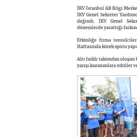
İKV İstanbul AB Bilgi Merke
İKV Genel Sekreter Yardımcı
değindi. İKV Genel Sekre
dönemlerde yarattığı farkınd
Etkinliğe firma temsilcile
Haftasında kürek sporu yapa
Altı farklı takımdan oluşan 
yarışı kazananlara ödüller v