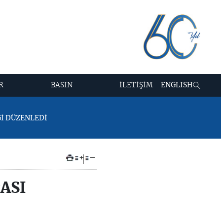
R
BASIN
İLETİŞİM
ENGLISH
Ğİ DÜZENLEDİ
+
–
ASI