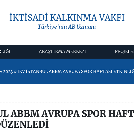
İKTİSADİ KALKINMA VAKFI
Türkiye’nin AB Uzmanı
RLİĞİ
ARAŞTIRMA MERKEZİ
PROJELE
 2023 » İKV İSTANBUL ABBM AVRUPA SPOR HAFTASI ETKİNLİ
UL ABBM AVRUPA SPOR HAFT
DÜZENLEDİ