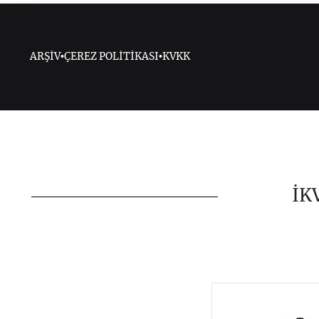
ARŞİV
•
ÇEREZ POLİTİKASI
•
KVKK
İK