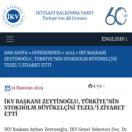
İKTİSADİ KALKINMA VAKFI
Türkiye’nin AB Uzmanı
ENGLISH
ANA SAYFA » GÜNDEMDEN » 2023 » İKV BAŞKANI
ZEYTİNOĞLU, TÜRKİYE’NİN STOKHOLM BÜYÜKELÇİSİ
TEZEL’İ ZİYARET ETTİ
+
–
21 Haziran 2023
İKV BAŞKANI ZEYTİNOĞLU, TÜRKİYE’NİN
STOKHOLM BÜYÜKELÇİSİ TEZEL’İ ZİYARET
ETTİ
İKV Başkanı Ayhan Zeytinoğlu, İKV Genel Sekreteri Doç. Dr.