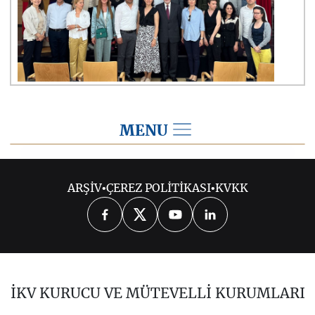
MENU
2023
ARŞİV
•
ÇEREZ POLİTİKASI
•
KVKK
2026
2025
2024
2022
2021
2020
2019
2018
2017
İKV KURUCU VE MÜTEVELLİ KURUMLARI
2016
2015
2014