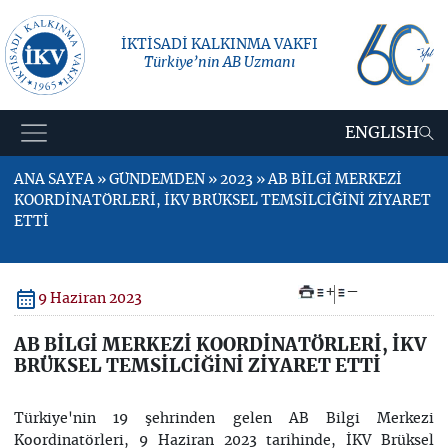
İKTİSADİ KALKINMA VAKFI
Türkiye’nin AB Uzmanı
ENGLISH
ANA SAYFA » GÜNDEMDEN » 2023 » AB BİLGİ MERKEZİ
KOORDİNATÖRLERİ, İKV BRÜKSEL TEMSİLCİĞİNİ ZİYARET
ETTİ
+
–
9 Haziran 2023
AB BİLGİ MERKEZİ KOORDİNATÖRLERİ, İKV
BRÜKSEL TEMSİLCİĞİNİ ZİYARET ETTİ
Türkiye'nin 19 şehrinden gelen AB Bilgi Merkezi
Koordinatörleri, 9 Haziran 2023 tarihinde, İKV Brüksel