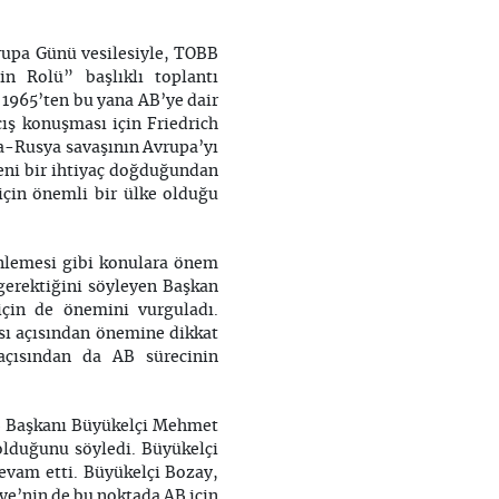
vrupa Günü vesilesiyle, TOBB
n Rolü” başlıklı toplantı
 1965’ten bu yana AB’ye dair
çış konuşması için Friedrich
na-Rusya savaşının Avrupa’yı
yeni bir ihtiyaç doğduğundan
 için önemli bir ülke olduğu
enlemesi gibi konulara önem
gerektiğini söyleyen Başkan
için de önemini vurguladı.
ı açısından önemine dikkat
açısından da AB sürecinin
B Başkanı Büyükelçi Mehmet
olduğunu söyledi. Büyükelçi
devam etti. Büyükelçi Bozay,
ye’nin de bu noktada AB için