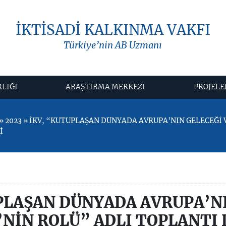
İKTİSADİ KALKINMA VAKFI
Türkiye’nin AB Uzmanı
RLİĞİ
ARAŞTIRMA MERKEZİ
PROJELE
 2023 » İKV, “KUTUPLAŞAN DÜNYADA AVRUPA’NIN GELECEĞİ 
İ
PLAŞAN DÜNYADA AVRUPA’N
’NİN ROLÜ” ADLI TOPLANTI