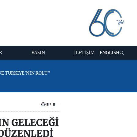
R
BASIN
İLETİŞİM
ENGLISH
VE TÜRKİYE’NİN ROLÜ”
+
–
IN GELECEĞİ
 DÜZENLEDİ