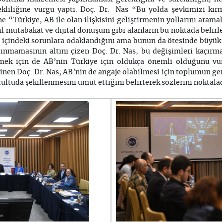
rekliliğine vurgu yaptı. Doç. Dr. Nas “Bu yolda şevkimizi kırm
ne “Türkiye, AB ile olan ilişkisini geliştirmenin yollarını ara
il mutabakat ve dijital dönüşüm gibi alanların bu noktada belirl
di içindeki sorunlara odaklandığını ama bunun da ötesinde büyük
lınmamasının altını çizen Doç. Dr. Nas, bu değişimleri kaçırma
ek için de AB’nin Türkiye için oldukça önemli olduğunu vur
nen Doç. Dr. Nas, AB’nin de angaje olabilmesi için toplumun ger
rultuda şekillenmesini umut ettiğini belirterek sözlerini noktala