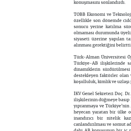
konuşmasını sonlandırdı.
TOBB Ekonomi ve Teknoloji
özellikle son dönemde cidd
sonucu yerine katılma sür
olmaması durumunda üyeliği
siyaseti üzerine yapılan t
alınması gerektiğini belirtti
Türk-Alman Üniversitesi Öğ
Türkiye-AB ilişkilerinde sa
dinamiklerin sürdürülmesi 
destekleyen faktörler olan v
koşulluluk, kimlik ve uzlaşı
İKV Genel Sekreteri Doç. Dr
ilişkilerinin düğmeye basıp 
yıpranmaya ve Türkiye’nin 
heyecan yaratan bir ülke o
inandırıcı bir nitelik k
canlandırılması ve somut ad
dahi AB konusunun bir iç p