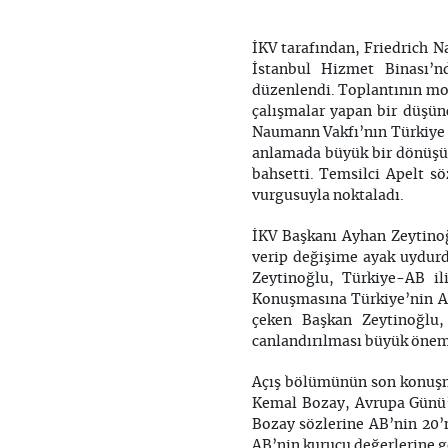
İKV tarafından, Friedrich 
İstanbul Hizmet Binası’n
düzenlendi. Toplantının mod
çalışmalar yapan bir düşünc
Naumann Vakfı’nın Türkiye D
anlamada büyük bir dönüşüm 
bahsetti. Temsilci Apelt sö
vurgusuyla noktaladı.
İKV Başkanı Ayhan Zeytinoğ
verip değişime ayak uydurd
Zeytinoğlu, Türkiye-AB il
Konuşmasına Türkiye’nin A
çeken Başkan Zeytinoğlu,
canlandırılması büyük önem 
Açış bölümünün son konuşm
Kemal Bozay, Avrupa Günü’n
Bozay sözlerine AB’nin 20’n
AB’nin kurucu değerlerine g