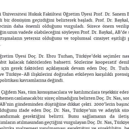
 Üniversitesi Hukuk Fakültesi Öğretim Üyesi Prof. Dr. Sanem 
i bir dönüşüm geçirdiğini belirterek başladı. Prof. Dr. Baykal
ecinin daha önemli olduğunu vurguladı. Sürece önem verilip
n uzun vadede olabileceğini söyleyen Prof. Dr. Baykal, AB’de
artışmaların yetersiz olduğunu ve toplumsal cinsiyet eşitliği
.
retim Üyesi Doç. Dr. Ebru Turhan, Türkiye’deki seçimler nas
bit kalacak faktörlerden bahsetti. Sözlerine kooperatif denil
için gerek faktörleri açıklayarak devam eden Doç. Dr. Turhan
e Türkiye-AB ilişkilerini doğrudan etkileyen karşılıklı prensip
 politikası kavramlarına değindi.
. Çiğdem Nas, tüm konuşmacılara ve katılımcılara teşekkür ede
hemen canlanacak bir süreç olmadığını belirten Doç. Dr. Nas, son
AB’nin gündeminden düştüğüne dikkat çekti. 2000’lerin başınd
lduğunu ifade eden Doç. Dr. Nas, Türkiye’nin ve adaylık sür
azandırmak gerektiğini belirtti. Bunu sağlamanın da iletiş
ımların atılmasından geçtiğini vurgulayan Doç. Dr. Nas, Türkiye’
olitika malzemesi yapılmaması gerektiğini ve sürekliliğin, he