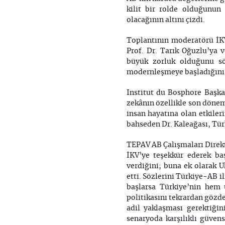
kilit bir rolde olduğunun 
olacağının altını çizdi.
Toplantının moderatörü İKV 
Prof. Dr. Tarık Oğuzlu’ya 
büyük zorluk olduğunu sö
modernleşmeye başladığını b
Institut du Bosphore Başka
zekânın özellikle son döne
insan hayatına olan etkiler
bahseden Dr. Kaleağası, Türk
TEPAV AB Çalışmaları Direkt
İKV’ye teşekkür ederek baş
verdiğini; buna ek olarak
etti. Sözlerini Türkiye-AB i
başlarsa Türkiye’nin hem 
politikasını tekrardan gözd
adil yaklaşması gerektiğin
senaryoda karşılıklı güvens