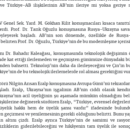
ve Türkiye-AB ilişkilerinin AB’nin ileriye mi yoksa geriye m
Genel Sek. Yard. M. Gökhan Kilit konuşmacıları kısaca tanıttı
verdi. Prof. Dr. Tarık Oğuzlu konuşmasına Rusya-Ukrayna savaş
yleyerek başladı. AB’nin son dönemde, özellikle de Rusya
elirten Prof. Dr. Oğuzlu, Türkiye’nin de bu modernleşme içeri
nı Dr. Bahadır Kaleağası, konuşmasında teknolojik değişimin
mde kat ettiği ilerlemeden ve geçmişten günümüze dünyadaki bü
inden bahsetti. Teknoloji’nin daha da ilerleyeceğini ve Çin’in 
iye’nin de bu teknolojik ilerlemelerde rol alması gerektiğini vu
örü Nilgün Arısan Eralp konuşmasına Avrupa Günü’nü tekrardan ha
ladı. Eralp, Ukrayna’nın işgalinin AB’nin ciddi olarak kend
 Ukrayna’nın acil üyeliğinin şu aşamada mümkün olmadığını be
lişkilerine değinerek sürdüren Eralp, “Türkiye, evrensel değerle
üyelik hakkı hem de üyelik şansı vardır” ifadesinde bulund
en geçirmesi ve yenilemesinin gerekli olduğunu belirtti. Bunu y
in altını çizdi. Eralp ayrıca Türkiye’nin de samimi ve rasyo
izliklerin giderilebileceğini ve hikâyenin tam üyelik ile sonu