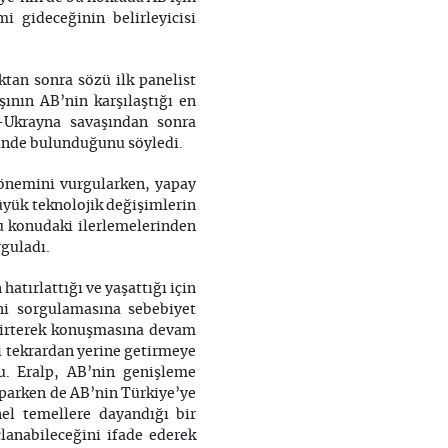
i gideceğinin belirleyicisi
ktan sonra sözü ilk panelist
ının AB’nin karşılaştığı en
-Ukrayna savaşından sonra
sinde bulunduğunu söyledi.
 önemini vurgularken, yapay
yük teknolojik değişimlerin
bu konudaki ilerlemelerinden
rguladı.
tırlattığı ve yaşattığı için
ini sorgulamasına sebebiyet
lirterek konuşmasına devam
ri tekrardan yerine getirmeye
u. Eralp, AB’nin genişleme
aparken de AB’nin Türkiye’ye
nel temellere dayandığı bir
çlanabileceğini ifade ederek