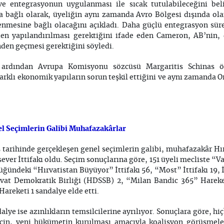
e entegrasyonun uygulanması ile sıcak tutulabileceğini beli
 bağlı olarak, üyeliğin aynı zamanda Avro Bölgesi dışında ola
nmesine bağlı olacağını açıkladı. Daha güçlü entegrasyon sürec
en yapılandırılması gerektiğini ifade eden Cameron, AB’nin, 
nden geçmesi gerektiğini söyledi.
 ardından Avrupa Komisyonu sözcüsü Margaritis Schinas öz
lı ekonomik yapıların sorun teşkil ettiğini ve aynı zamanda O
el Seçimlerin Galibi Muhafazakârlar
 tarihinde gerçekleşen genel seçimlerin galibi, muhafazakâr H
er İttifakı oldu. Seçim sonuçlarına göre, 151 üyeli mecliste “Va
ğündeki “Hırvatistan Büyüyor” İttifakı 56, “Most” İttifakı 19, 
ırvat Demokratik Birliği (HDSSB) 2, “Milan Bandic 365” Hareket
Hareketi 1 sandalye elde etti.
alye ise azınlıkların temsilcilerine ayrılıyor. Sonuçlara göre, hiç
çin, yeni hükümetin kurulması amacıyla koalisyon görüşmeler