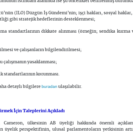
ümünün istihdam alanında ise şu öncelikler belirlenmiş durumd
ü’nün (ILO) Düzgün İş Gündemi’nin; işçi hakları, sosyal haklar,
tliği gibi stratejik hedeflerinin desteklenmesi;
ışma standartlarının dikkate alınması (örneğin; sendika kurma
ilmesi ve çalışanların bilgilendirilmesi;
nlu çalışmanın yasaklanması;
ik standartlarının korunması.
buradan
aha detaylı bilgilere
ulaşılabilir.
ürmek İçin Taleplerini Açıkladı
id Cameron, ülkesinin AB üyeliği hakkında önemli açıkla
in üyelik perspektifinin, ulusal parlamentoların yetkisinin ar