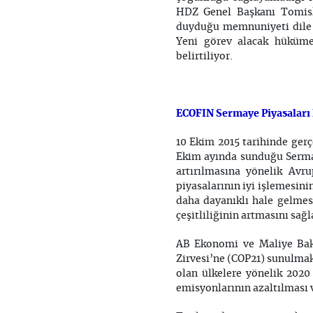
HDZ Genel Başkanı Tomisl
duyduğu memnuniyeti dile ge
Yeni görev alacak hüküme
belirtiliyor.
ECOFIN Sermaye Piyasaları B
10 Ekim 2015 tarihinde ge
Ekim ayında sunduğu Sermay
artırılmasına yönelik Avr
piyasalarının iyi işlemesin
daha dayanıklı hale gelmesi
çeşitliliğinin artmasını sağl
AB Ekonomi ve Maliye Bakan
Zirvesi’ne (COP21) sunulmak 
olan ülkelere yönelik 2020
emisyonlarının azaltılması v