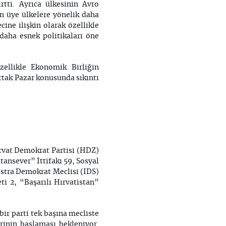
rtti. Ayrıca ülkesinin Avro
n üye ülkelere yönelik daha
ine ilişkin olarak özellikle
daha esnek politikaları öne
ellikle Ekonomik Birliğin
rtak Pazar konusunda sıkıntı
ırvat Demokrat Partisi (HDZ)
tansever” İttifakı 59, Sosyal
İstra Demokrat Meclisi (IDS)
i 2, “Başarılı Hırvatistan”
bir parti tek başına mecliste
inin başlaması bekleniyor.