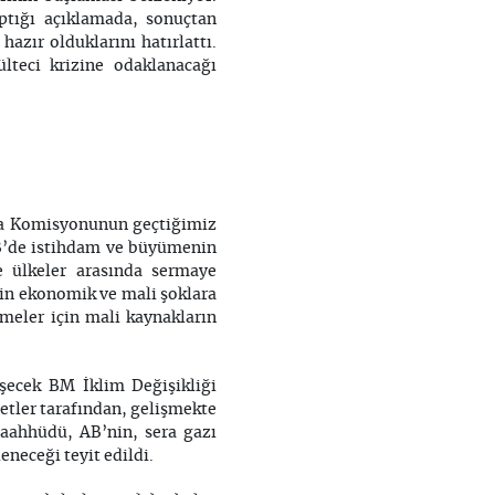
tığı açıklamada, sonuçtan
azır olduklarını hatırlattı.
teci krizine odaklanacağı
pa Komisyonunun geçtiğimiz
AB’de istihdam ve büyümenin
e ülkeler arasında sermaye
nin ekonomik ve mali şoklara
tmeler için mali kaynakların
eşecek BM İklim Değişikliği
letler tarafından, gelişmekte
taahhüdü, AB’nin, sera gazı
eneceği teyit edildi.