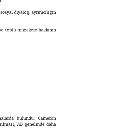
a:
 sosyal diyalog, ayrımcılığın
 ve toplu müzakere hakkının
malarda bulundu. Cameron
tırılması, AB genelinde daha