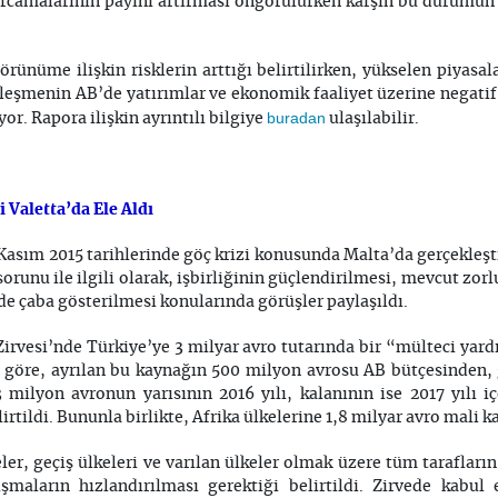
rcamalarının payını artırması öngörülürken karşın bu durumun
rünüme ilişkin risklerin arttığı belirtilirken, yükselen piyas
leşmenin AB’de yatırımlar ve ekonomik faaliyet üzerine negati
buradan
yor. Rapora ilişkin ayrıntılı bilgiye
ulaşılabilir.
 Valetta’da Ele Aldı
2 Kasım 2015 tarihlerinde göç krizi konusunda Malta’da gerçekleşti
sorunu ile ilgili olarak, işbirliğinin güçlendirilmesi, mevcut zor
 de çaba gösterilmesi konularında görüşler paylaşıldı.
rvesi’nde Türkiye’ye 3 milyar avro tutarında bir “mülteci yardı
 göre, ayrılan bu kaynağın 500 milyon avrosu AB bütçesinden, g
 milyon avronun yarısının 2016 yılı, kalanının ise 2017 yılı 
elirtildi. Bununla birlikte, Afrika ülkelerine 1,8 milyar avro mali 
er, geçiş ülkeleri ve varılan ülkeler olmak üzere tüm tarafları
maların hızlandırılması gerektiği belirtildi. Zirvede kabul