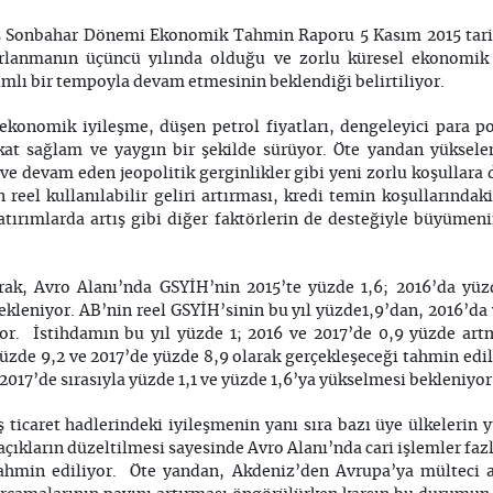
 Sonbahar Dönemi Ekonomik Tahmin Raporu 5 Kasım 2015 tarih
rlanmanın üçüncü yılında olduğu ve zorlu küresel ekonomik
lımlı bir tempoyla devam etmesinin beklendiği belirtiliyor.
ekonomik iyileşme, düşen petrol fiyatları, dengeleyici para po
kat sağlam ve yaygın bir şekilde sürüyor. Öte yandan yüksele
ve devam eden jeopolitik gerginlikler gibi yeni zorlu koşullara 
eel kullanılabilir geliri artırması, kredi temin koşullarındaki
yatırımlarda artış gibi diğer faktörlerin de desteğiyle büyüme
rak, Avro Alanı’nda GSYİH’nin 2015’te yüzde 1,6; 2016’da yüz
ekleniyor. AB’nin reel GSYİH’sinin bu yıl yüzde1,9’dan, 2016’da
or. İstihdamın bu yıl yüzde 1; 2016 ve 2017’de 0,9 yüzde artm
yüzde 9,2 ve 2017’de yüzde 8,9 olarak gerçekleşeceği tahmin edil
2017’de sırasıyla yüzde 1,1 ve yüzde 1,6’ya yükselmesi bekleniyor
ş ticaret hadlerindeki iyileşmenin yanı sıra bazı üye ülkelerin
açıkların düzeltilmesi sayesinde Avro Alanı’nda cari işlemler fa
 tahmin ediliyor. Öte yandan, Akdeniz’den Avrupa’ya mülteci 