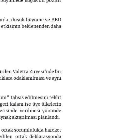
 büyümede küçük bir pozitif
alarda, düşük büyüme ve ABD
f etkisinin beklenenden daha
rilen Valetta Zirvesi’nde bir
luklara odaklanılması ve aynı
mı” tahsis edilmesini teklif
eri kalanı ise üye ülkelerin
içerisinde verilmesi yönünde
kaynak aktarılması planlandı.
n ortak sorumlulukla hareket
 edilen ortak deklarasyonda