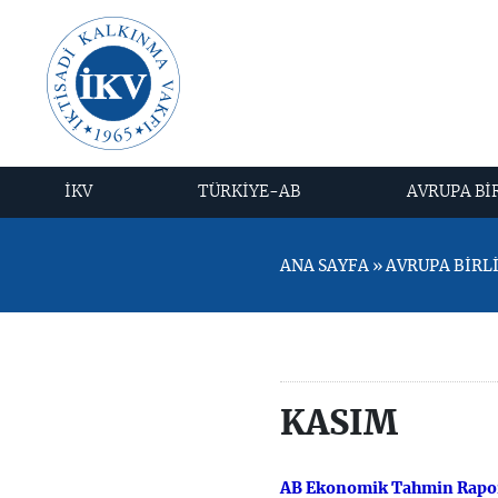
İKV
TÜRKİYE-AB
AVRUPA Bİ
ANA SAYFA » AVRUPA BİRLİĞ
KASIM
AB Ekonomik Tahmin Rapo