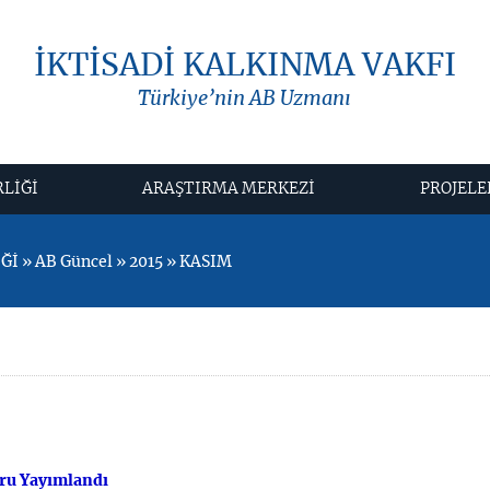
İKTİSADİ KALKINMA VAKFI
Türkiye’nin AB Uzmanı
RLİĞİ
ARAŞTIRMA MERKEZİ
PROJELE
İ » AB Güncel » 2015 » KASIM
ru Yayımlandı