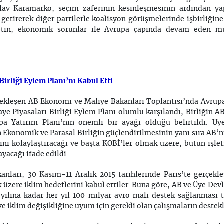
av Karamarko, seçim zaferinin kesinleşmesinin ardından yap
tirerek diğer partilerle koalisyon görüşmelerinde işbirliğine h
tin, ekonomik sorunlar ile Avrupa çapında devam eden mül
irliği Eylem Planı’nı Kabul Etti
rçekleşen AB Ekonomi ve Maliye Bakanları Toplantısı’nda Avru
e Piyasaları Birliği Eylem Planı olumlu karşılandı; Birliğin 
upa Yatırım Planı’nın önemli bir ayağı olduğu belirtildi. Üy
in Ekonomik ve Parasal Birliğin güçlendirilmesinin yanı sıra AB’
ni kolaylaştıracağı ve başta KOBİ’ler olmak üzere, bütün işle
ayacağı ifade edildi.
ları, 30 Kasım-11 Aralık 2015 tarihlerinde Paris’te gerçekl
üzere iklim hedeflerini kabul ettiler. Buna göre, AB ve Üye Dev
 yılına kadar her yıl 100 milyar avro mali destek sağlanması 
e iklim değişikliğine uyum için gerekli olan çalışmaların destekl