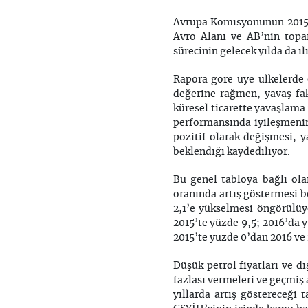
Avrupa Komisyonunun 2015
Avro Alanı ve AB’nin topa
sürecinin gelecek yılda da ı
Rapora göre üye ülkelerde 
değerine rağmen, yavaş fa
küresel ticarette yavaşlama 
performansında iyileşmenin r
pozitif olarak değişmesi, 
beklendiği kaydediliyor.
Bu genel tabloya bağlı ola
oranında artış göstermesi b
2,1’e yükselmesi öngörülüy
2015’te yüzde 9,5; 2016’da 
2015’te yüzde 0’dan 2016 ve 
Düşük petrol fiyatları ve dı
fazlası vermeleri ve geçmiş 
yıllarda artış göstereceği