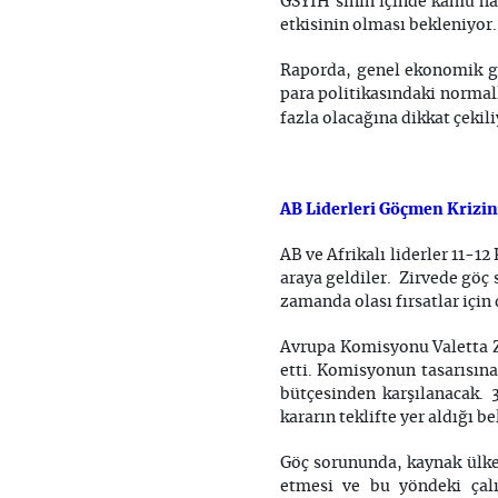
GSYİH’sinin içinde kamu ha
etkisinin olması bekleniyor.
Raporda, genel ekonomik gö
para politikasındaki normal
fazla olacağına dikkat çekili
AB Liderleri Göçmen Krizini
AB ve Afrikalı liderler 11-1
araya geldiler. Zirvede göç 
zamanda olası fırsatlar için
Avrupa Komisyonu Valetta Zi
etti. Komisyonun tasarısına
bütçesinden karşılanacak. 3
kararın teklifte yer aldığı b
Göç sorununda, kaynak ülkel
etmesi ve bu yöndeki çalış