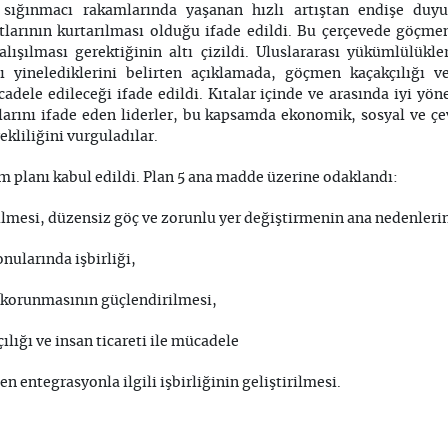
sığınmacı rakamlarında yaşanan hızlı artıştan endişe duyuld
tlarının kurtarılması olduğu ifade edildi. Bu çerçevede göçme
çalışılması gerektiğinin altı çizildi. Uluslararası yükümlülükl
nı yinelediklerini belirten açıklamada, göçmen kaçakçılığı v
dele edileceği ifade edildi. Kıtalar içinde ve arasında iyi yöne
larını ifade eden liderler, bu kapsamda ekonomik, sosyal ve ç
ekliliğini vurguladılar.
em planı kabul edildi. Plan 5 ana madde üzerine odaklandı:
rilmesi, düzensiz göç ve zorunlu yer değiştirmenin ana nedenler
onularında işbirliği,
 korunmasının güçlendirilmesi,
ılığı ve insan ticareti ile mücadele
n entegrasyonla ilgili işbirliğinin geliştirilmesi.