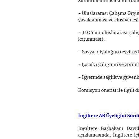
Sürdürülebilir kalkınma böl
- Uluslararası Çalışma Örgüt
yasaklanması ve cinsiyet eşi
- ILO’nun uluslararası çal
korunması);
- Sosyal diyaloğun teşvik ed
- Çocuk işçiliğinin ve zoru
- İşyerinde sağlık ve güvenl
Komisyon önerisi ile ilgili d
İngiltere AB Üyeliğini Sürd
İngiltere Başbakanı Dav
açıklamasında, İngiltere iç