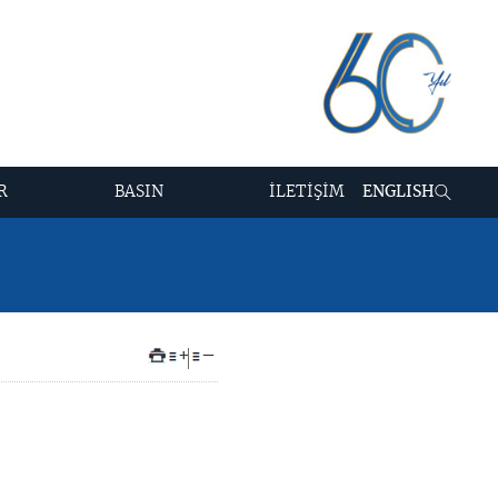
R
BASIN
İLETİŞİM
ENGLISH
+
–