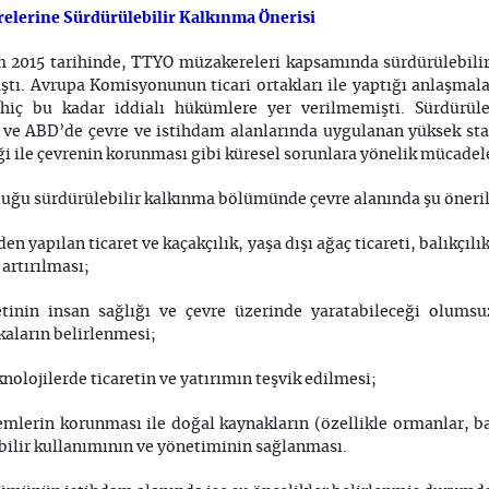
erine Sürdürülebilir Kalkınma Önerisi
 2015 tarihinde, TTYO müzakereleri kapsamında sürdürülebilir
ştı. Avrupa Komisyonunun ticari ortakları ile yaptığı anlaşmal
iç bu kadar iddialı hükümlere yer verilmemişti. Sürdürül
 ve ABD’de çevre ve istihdam alanlarında uygulanan yüksek sta
iği ile çevrenin korunması gibi küresel sorunlara yönelik mücade
u sürdürülebilir kalkınma bölümünde çevre alanında şu öneriler
den yapılan ticaret ve kaçakçılık, yaşa dışı ağaç ticareti, balıkç
 artırılması;
etinin insan sağlığı ve çevre üzerinde yaratabileceği olums
kaların belirlenmesi;
nolojilerde ticaretin ve yatırımın teşvik edilmesi;
emlerin korunması ile doğal kaynakların (özellikle ormanlar, ba
ebilir kullanımının ve yönetiminin sağlanması.