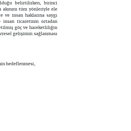
uğu belirtilirken, birinci
n akınını tüm yönleriyle ele
ere ve insan haklarına saygı
e insan ticaretinin ortadan
tilmiş göç ve hareketliliğin
evresel gelişimin sağlanması
inin hedeflenmesi,