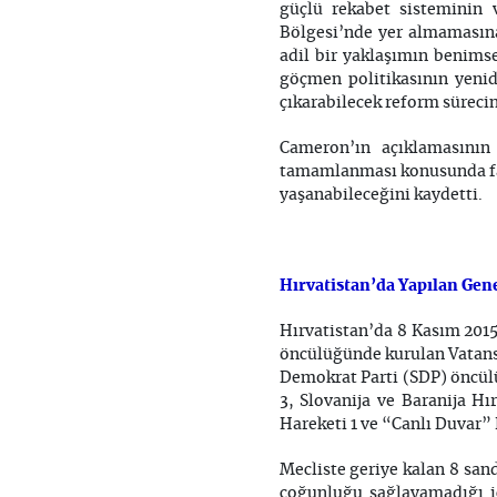
güçlü rekabet sisteminin v
Bölgesi’nde yer almamasına
adil bir yaklaşımın benimse
göçmen politikasının yenid
çıkarabilecek reform süreci
Cameron’ın açıklamasının
tamamlanması konusunda fark
yaşanabileceğini kaydetti.
Hırvatistan’da Yapılan Gen
Hırvatistan’da 8 Kasım 2015
öncülüğünde kurulan Vatansev
Demokrat Parti (SDP) öncülü
3, Slovanija ve Baranija H
Hareketi 1 ve “Canlı Duvar” 
Mecliste geriye kalan 8 sand
çoğunluğu sağlayamadığı i