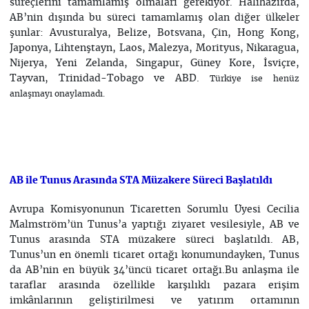
süreçlerini tamamlamış olmaları gerekiyor. Hâlihazırda,
AB’nin dışında bu süreci tamamlamış olan diğer ülkeler
şunlar: Avusturalya, Belize, Botsvana, Çin, Hong Kong,
Japonya, Lihtenştayn, Laos, Malezya, Morityus, Nikaragua,
Nijerya, Yeni Zelanda, Singapur, Güney Kore, İsviçre,
Tayvan, Trinidad-Tobago ve ABD.
Türkiye ise
henüz
anlaşmayı
onaylamadı.
AB ile Tunus Arasında STA Müzakere Süreci Başlatıldı
Avrupa Komisyonunun Ticaretten Sorumlu Üyesi Cecilia
Malmström’ün Tunus’a yaptığı ziyaret vesilesiyle, AB ve
Tunus arasında STA müzakere süreci başlatıldı. AB,
Tunus’un en önemli ticaret ortağı konumundayken, Tunus
da AB’nin en büyük 34’üncü ticaret ortağı.Bu anlaşma ile
taraflar arasında özellikle karşılıklı pazara erişim
imkânlarının geliştirilmesi ve yatırım ortamının