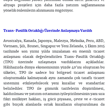
başta doğrudan yabacı yatırımlar olmak üzere şirketler ve
altyapı projeleri için daha fazla yatırım sağlanmasına
yönelik önlemlerin alınmasını öngörüyor.
Trans-Pasifik Ortaklığı Üzerinde Anlaşmaya Varıldı
Avustralya, Kanada, Japonya, Malezya, Meksika, Peru, ABD,
Vietnam, Şili, Brunei, Singapur ve Yeni Zelanda, 5 Ekim 2015
tarihinde son yirmi yılda imzalanan en önemli ticaret
anlaşması olarak değerlendirilen Trans-Pasifik Ortaklığı
(TPO) üzerinde uzlaşmaya vardıklarını açıkladılar.
Hâlihazırda dünya ekonomisinin yüzde 40’ını oluşturan bu
ülkeler, TPO ile sadece bir bölgesel ticaret anlaşması
oluşturmakla kalmayarak aynı zamanda çok taraflı ticaret
sistemini etkileyebilecek yeni kurallar ve standartlar
belirlediler. TPO ile gümrük tarifelerin düşürülmesi,
kaldırılması ve yatırım ortamının iyileştirilmesinin yanı sıra
fikri mülkiyet hakları, iş gücü piyasası, çevre ve e-ticaret
gibi birçok alanlarda ortak kuralların oluşturulması da