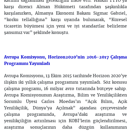
katılım sağlanması gerektiğini ifade etti. Halkın TTYO’ya
karşı direnci Alman Hükümeti tarafından şaşkınlıkla
karşılanırken, Almanya Ekonomi Bakanı Sigmar Gabriel,
“korku tellallığına” karşı uyarıda bulunarak, “Küresel
ticaretin büyümesi için yeni ve iyi standartlar belirleme
şansımız var” şeklinde konuştu.
Avrupa Komisyonu, Horizon2020’nin 2016-2017 Çalışma
Programını Yayımladı
Avrupa Komisyonu, 13 Ekim 2015 tarihinde Horizon 2020’ye
ilişkin iki yıllık çalışma programını yayımladı. Söz konusu
çalışma programı, 16 milyar avro tutarında bütçeye sahip.
Avrupa Komisyonunun Araştırma, Bilim ve Yenilikçilikten
Sorumlu Üyesi Carlos Moedas’ın “Açık Bilim, Açık
Yenilikçilik, Dünya’ya Açılmak” ajandası çerçevesinde
çalışma programında, Avrupa’daki araştırma ve
yenilikçiliğin artırılması için KOBİ’lerin güçlendirilmesi,
araştırma sonuçlarının daha düzgün kullanımının