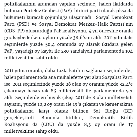
politikalarının ardından yapılan seçimde, halen iktidarda
bulunan Portekiz Cephesi (PaF) birinci parti olarak çıksa da
hükümeti kuracak çoğunluğa ulaşamadı. Sosyal Demokrat
Parti (PSD) ve Sosyal Demokrat Merkez-Halk Partisi'nin
(CDS-PP) oluşturduğu PaF koalisyonu, 4 yıl öncesine oranla
güç kaybederken, oyların yüzde 38,6'sını aldı. 2011 yılındaki
seçimlerde yüzde 50,4 oranında oy alarak iktidara gelen
PaF, yaşadığı oy kaybı ile 230 sandalyeli parlamentoda 104
milletvekiline sahip oldu.
2011 yılına oranla, daha fazla katılım sağlanan seçimlerde,
halen parlamentoda ana muhalefette yer alan Sosyalist Parti
ise 2011 seçimlerinde yüzde 28 olan oy oranını yüzde 32,4’e
çıkarmayı başararak 85 milletvekili ile parlamentoda yer
aldı. Seçimlerde en büyük çıkışı 2011'de 8 olan milletvekili
sayısını, yüzde 10,2 oy oranı ile 19’a çıkaran ve kemer sıkma
politikalarına karşı olarak bilinen Sol Bloğu (BE)
gerçekleştirdi. Bununla birlikte, Demokratik Birlik
Koalisyonu da (CDU) da yüzde 8,3 oy oranı ile 17
milletvekiline sahip oldu.