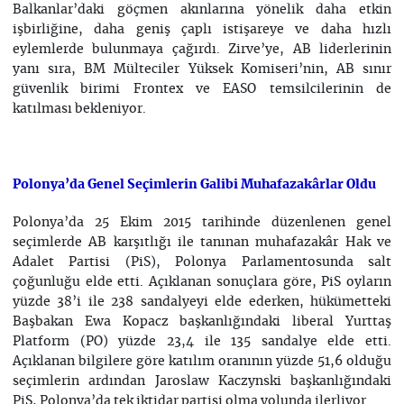
Balkanlar’daki göçmen akınlarına yönelik daha etkin
işbirliğine, daha geniş çaplı istişareye ve daha hızlı
eylemlerde bulunmaya çağırdı. Zirve’ye, AB liderlerinin
yanı sıra, BM Mülteciler Yüksek Komiseri’nin, AB sınır
güvenlik birimi Frontex ve EASO temsilcilerinin de
katılması bekleniyor.
Polonya’da Genel Seçimlerin Galibi Muhafazakârlar Oldu
Polonya’da 25 Ekim 2015 tarihinde düzenlenen genel
seçimlerde AB karşıtlığı ile tanınan muhafazakâr Hak ve
Adalet Partisi (PiS), Polonya Parlamentosunda salt
çoğunluğu elde etti. Açıklanan sonuçlara göre, PiS oyların
yüzde 38’i ile 238 sandalyeyi elde ederken, hükümetteki
Başbakan Ewa Kopacz başkanlığındaki liberal Yurttaş
Platform (PO) yüzde 23,4 ile 135 sandalye elde etti.
Açıklanan bilgilere göre katılım oranının yüzde 51,6 olduğu
seçimlerin ardından Jaroslaw Kaczynski başkanlığındaki
PiS, Polonya’da tek iktidar partisi olma yolunda ilerliyor.