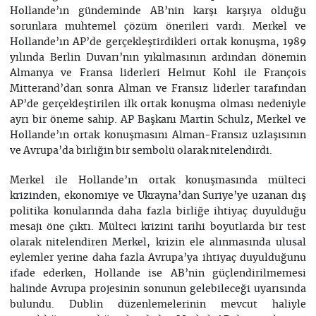
Hollande’ın gündeminde AB’nin karşı karşıya olduğu
sorunlara muhtemel çözüm önerileri vardı. Merkel ve
Hollande’ın AP’de gerçekleştirdikleri ortak konuşma, 1989
yılında Berlin Duvarı’nın yıkılmasının ardından dönemin
Almanya ve Fransa liderleri Helmut Kohl ile François
Mitterand’dan sonra Alman ve Fransız liderler tarafından
AP’de gerçekleştirilen ilk ortak konuşma olması nedeniyle
ayrı bir öneme sahip. AP Başkanı Martin Schulz, Merkel ve
Hollande’ın ortak konuşmasını Alman-Fransız uzlaşısının
ve Avrupa’da birliğin bir sembolü olarak nitelendirdi.
Merkel ile Hollande’ın ortak konuşmasında mülteci
krizinden, ekonomiye ve Ukrayna’dan Suriye’ye uzanan dış
politika konularında daha fazla birliğe ihtiyaç duyulduğu
mesajı öne çıktı. Mülteci krizini tarihi boyutlarda bir test
olarak nitelendiren Merkel, krizin ele alınmasında ulusal
eylemler yerine daha fazla Avrupa’ya ihtiyaç duyulduğunu
ifade ederken, Hollande ise AB’nin güçlendirilmemesi
halinde Avrupa projesinin sonunun gelebileceği uyarısında
bulundu. Dublin düzenlemelerinin mevcut haliyle