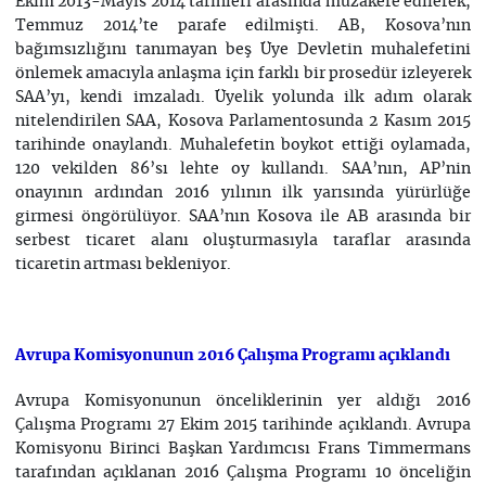
Ekim 2013-Mayıs 2014 tarihleri arasında müzakere edilerek,
Temmuz 2014’te parafe edilmişti. AB, Kosova’nın
bağımsızlığını tanımayan beş Üye Devletin muhalefetini
önlemek amacıyla anlaşma için farklı bir prosedür izleyerek
SAA’yı, kendi imzaladı. Üyelik yolunda ilk adım olarak
nitelendirilen SAA, Kosova Parlamentosunda 2 Kasım 2015
tarihinde onaylandı. Muhalefetin boykot ettiği oylamada,
120 vekilden 86’sı lehte oy kullandı. SAA’nın, AP’nin
onayının ardından 2016 yılının ilk yarısında yürürlüğe
girmesi öngörülüyor. SAA’nın Kosova ile AB arasında bir
serbest ticaret alanı oluşturmasıyla taraflar arasında
ticaretin artması bekleniyor.
Avrupa Komisyonunun 2016 Çalışma Programı açıklandı
Avrupa Komisyonunun önceliklerinin yer aldığı 2016
Çalışma Programı 27 Ekim 2015 tarihinde açıklandı. Avrupa
Komisyonu Birinci Başkan Yardımcısı Frans Timmermans
tarafından açıklanan 2016 Çalışma Programı 10 önceliğin