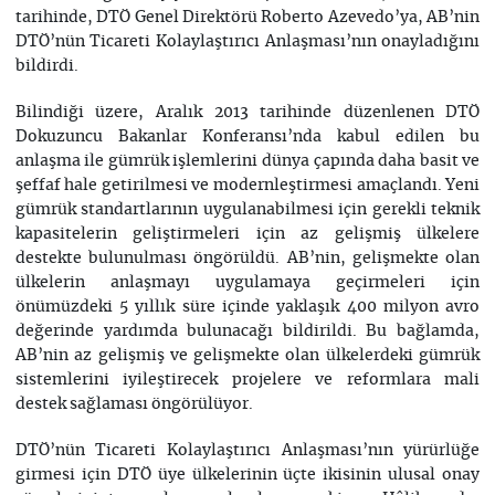
tarihinde, DTÖ Genel Direktörü Roberto Azevedo’ya, AB’nin
DTÖ’nün Ticareti Kolaylaştırıcı Anlaşması’nın onayladığını
bildirdi.
Bilindiği üzere, Aralık 2013 tarihinde düzenlenen DTÖ
Dokuzuncu Bakanlar Konferansı’nda kabul edilen bu
anlaşma ile gümrük işlemlerini dünya çapında daha basit ve
şeffaf hale getirilmesi ve modernleştirmesi amaçlandı. Yeni
gümrük standartlarının uygulanabilmesi için gerekli teknik
kapasitelerin geliştirmeleri için az gelişmiş ülkelere
destekte bulunulması öngörüldü. AB’nin, gelişmekte olan
ülkelerin anlaşmayı uygulamaya geçirmeleri için
önümüzdeki 5 yıllık süre içinde yaklaşık 400 milyon avro
değerinde yardımda bulunacağı bildirildi. Bu bağlamda,
AB’nin az gelişmiş ve gelişmekte olan ülkelerdeki gümrük
sistemlerini iyileştirecek projelere ve reformlara mali
destek sağlaması öngörülüyor.
DTÖ’nün Ticareti Kolaylaştırıcı Anlaşması’nın yürürlüğe
girmesi için DTÖ üye ülkelerinin üçte ikisinin ulusal onay