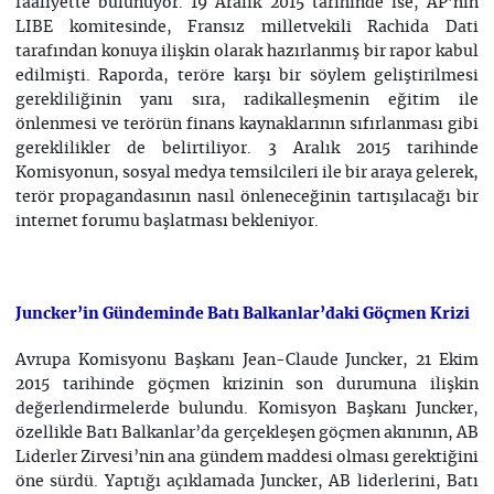
faaliyette bulunuyor. 19 Aralık 2015 tarihinde ise, AP’nin
LIBE komitesinde, Fransız milletvekili Rachida Dati
tarafından konuya ilişkin olarak hazırlanmış bir rapor kabul
edilmişti. Raporda, teröre karşı bir söylem geliştirilmesi
gerekliliğinin yanı sıra, radikalleşmenin eğitim ile
önlenmesi ve terörün finans kaynaklarının sıfırlanması gibi
gereklilikler de belirtiliyor. 3 Aralık 2015 tarihinde
Komisyonun, sosyal medya temsilcileri ile bir araya gelerek,
terör propagandasının nasıl önleneceğinin tartışılacağı bir
internet forumu başlatması bekleniyor.
Juncker’in Gündeminde Batı Balkanlar’daki Göçmen Krizi
Avrupa Komisyonu Başkanı Jean-Claude Juncker, 21 Ekim
2015 tarihinde göçmen krizinin son durumuna ilişkin
değerlendirmelerde bulundu. Komisyon Başkanı Juncker,
özellikle Batı Balkanlar’da gerçekleşen göçmen akınının, AB
Liderler Zirvesi’nin ana gündem maddesi olması gerektiğini
öne sürdü. Yaptığı açıklamada Juncker, AB liderlerini, Batı