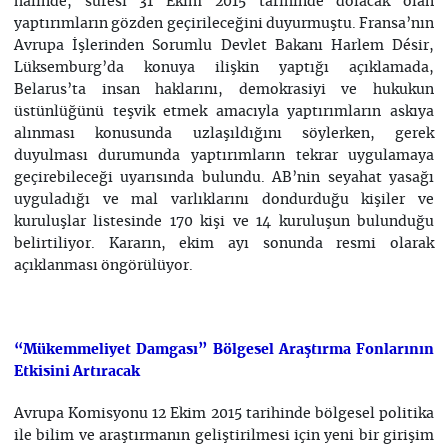
halinde, süresi 31 Ekim 2015 tarihinde dolacak olan
yaptırımların gözden geçirileceğini duyurmuştu. Fransa’nın
Avrupa İşlerinden Sorumlu Devlet Bakanı Harlem Désir,
Lüksemburg’da konuya ilişkin yaptığı açıklamada,
Belarus’ta insan haklarını, demokrasiyi ve hukukun
üstünlüğünü teşvik etmek amacıyla yaptırımların askıya
alınması konusunda uzlaşıldığını söylerken, gerek
duyulması durumunda yaptırımların tekrar uygulamaya
geçirebileceği uyarısında bulundu. AB’nin seyahat yasağı
uyguladığı ve mal varlıklarını dondurduğu kişiler ve
kuruluşlar listesinde 170 kişi ve 14 kuruluşun bulunduğu
belirtiliyor. Kararın, ekim ayı sonunda resmi olarak
açıklanması öngörülüyor.
“Mükemmeliyet Damgası” Bölgesel Araştırma Fonlarının
Etkisini Artıracak
Avrupa Komisyonu 12 Ekim 2015 tarihinde bölgesel politika
ile bilim ve araştırmanın geliştirilmesi için yeni bir girişim