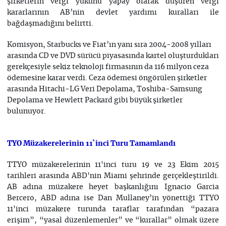
şirketlerin vergi yükünü yapay olarak düşüren vergi
kararlarının AB’nin devlet yardımı kuralları ile
bağdaşmadığını belirtti.
Komisyon, Starbucks ve Fiat’ın yanı sıra 2004-2008 yılları
arasında CD ve DVD sürücü piyasasında kartel oluşturdukları
gerekçesiyle sekiz teknoloji firmasının da 116 milyon ceza
ödemesine karar verdi. Ceza ödemesi öngörülen şirketler
arasında Hitachi-LG Veri Depolama, Toshiba-Samsung
Depolama ve Hewlett Packard gibi büyük şirketler
bulunuyor.
TYO Müzakerelerinin 11`inci Turu Tamamlandı
TTYO müzakerelerinin 11'inci turu 19 ve 23 Ekim 2015
tarihleri arasında ABD'nin Miami şehrinde gerçekleştirildi.
AB adına müzakere heyet başkanlığını Ignacio Garcia
Bercero, ABD adına ise Dan Mullaney’in yönettiği TTYO
11'inci müzakere turunda taraflar tarafından “pazara
erişim”, “yasal düzenlemenler” ve “kurallar” olmak üzere