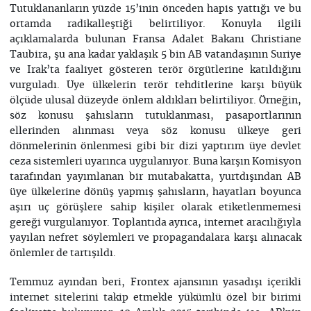
Tutuklananların yüzde 15’inin önceden hapis yattığı ve bu
ortamda radikalleştiği belirtiliyor. Konuyla ilgili
açıklamalarda bulunan Fransa Adalet Bakanı Christiane
Taubira, şu ana kadar yaklaşık 5 bin AB vatandaşının Suriye
ve Irak’ta faaliyet gösteren terör örgütlerine katıldığını
vurguladı. Üye ülkelerin terör tehditlerine karşı büyük
ölçüde ulusal düzeyde önlem aldıkları belirtiliyor. Örneğin,
söz konusu şahısların tutuklanması, pasaportlarının
ellerinden alınması veya söz konusu ülkeye geri
dönmelerinin önlenmesi gibi bir dizi yaptırım üye devlet
ceza sistemleri uyarınca uygulanıyor. Buna karşın Komisyon
tarafından yayımlanan bir mutabakatta, yurtdışından AB
üye ülkelerine dönüş yapmış şahısların, hayatları boyunca
aşırı uç görüşlere sahip kişiler olarak etiketlenmemesi
gereği vurgulanıyor. Toplantıda ayrıca, internet aracılığıyla
yayılan nefret söylemleri ve propagandalara karşı alınacak
önlemler de tartışıldı.
Temmuz ayından beri, Frontex ajansının yasadışı içerikli
internet sitelerini takip etmekle yükümlü özel bir birimi