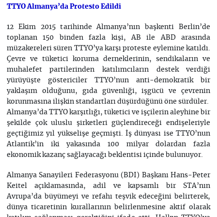
TTYO Almanya’da Protesto Edildi
12 Ekim 2015 tarihinde Almanya’nın başkenti Berlin’de
toplanan 150 binden fazla kişi, AB ile ABD arasında
müzakereleri süren TTYO’ya karşı proteste eylemine katıldı.
Çevre ve tüketici koruma derneklerinin, sendikaların ve
muhalefet partilerinden katılımcıların destek verdiği
yürüyüşte göstericiler TTYO’nun anti-demokratik bir
yaklaşım olduğunu, gıda güvenliği, işgücü ve çevrenin
korunmasına ilişkin standartları düşürdüğünü öne sürdüler.
Almanya’da TTYO karşıtlığı, tüketici ve işçilerin aleyhine bir
şekilde çok uluslu şirketleri güçlendireceği endişeleriyle
geçtiğimiz yıl yükselişe geçmişti. İş dünyası ise TTYO’nun
Atlantik’in iki yakasında 100 milyar dolardan fazla
ekonomik kazanç sağlayacağı beklentisi içinde bulunuyor.
Almanya Sanayileri Federasyonu (BDI) Başkanı Hans-Peter
Keitel açıklamasında, adil ve kapsamlı bir STA’nın
Avrupa’da büyümeyi ve refahı teşvik edeceğini belirterek,
dünya ticaretinin kurallarının belirlenmesine aktif olarak