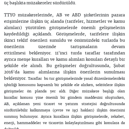
üç başlıkta müzakereler sürdürüldü.
TTYO müzakerelerinde, AB ve ABD şirketlerinin pazara
erişimlerine ilişkin üç alanda (tarifeler, hizmetler ve kamu
alımları) yürütülen görüşmelerde önemli gelişmelerin
kaydedildiği açıklandı. Görüşmelerde, tarifelere ilişkin
ikinci teklif önerileri sunuldu ve önümüzdeki turlarda bu
önerilerin üzerinde tartışmaların devam
ettirilmesi bekleniyor. 11'inci turda taraflar tarafından
ayrıca menşe kuralları ve kamu alımları konuları detaylı bir
şekilde ele alındı. Bu gelişmeler doğrultusunda, Şubat
2016'da kamu alımlarına ilişkin önerilerin sunulması
bekleniyor.
Taraflar bu tur görüşmelerinde
yasal düzenlemelerdeki
işbirliği konusunu kapsamlı bir şekilde ele alırken, sektörlere ilişkin
görüşmeler
ön planda yer aldı.
Diğer müzakere başlığı olan
kurallar konusu yine önemli bir gündem maddesini oluşturken,
AB, açıklanan yeni ticaret ve yatırım stratejisi doğrultusunda
sürdürülebilir kalkınmaya (çevre ve işçi hakları) ilişkin önerisini
sunmuş bulunuyor. Ayrıca kurallara ilişkin görüşmelerde, rekabet,
enerji, hammaddeler ve ticaretin kolaylaştırılması gibi konulara da