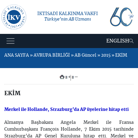
İKTİSADİ KALKINMA VAKFI
Türkiye’nin AB Uzmanı
ENGLISH
ANA SAYFA » AVRUPA BİRLİĞİ » AB Güncel » 2015 » EKİM
+
–
EKİM
Merkel ile Hollande, Strazburg’da AP üyelerine hitap etti
Almanya Başbakanı Angela Merkel ile Fransa
Cumhurbaşkanı François Hollande, 7 Ekim 2015 tarihinde
Strazburg’da AP Genel Kuruluna hitap etti. Merkel ve