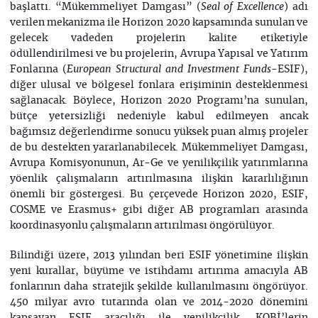
başlattı. “Mükemmeliyet Damgası” (
) adı
Seal of Excellence
verilen mekanizma ile Horizon 2020 kapsamında sunulan ve
gelecek vadeden projelerin kalite etiketiyle
ödüllendirilmesi ve bu projelerin, Avrupa Yapısal ve Yatırım
Fonlarına (
-ESIF),
European Structural and Investment Funds
diğer ulusal ve bölgesel fonlara erişiminin desteklenmesi
sağlanacak. Böylece, Horizon 2020 Programı’na sunulan,
bütçe yetersizliği nedeniyle kabul edilmeyen ancak
bağımsız değerlendirme sonucu yüksek puan almış projeler
de bu destekten yararlanabilecek. Mükemmeliyet Damgası,
Avrupa Komisyonunun, Ar-Ge ve yenilikçilik yatırımlarına
yöenlik çalışmaların artırılmasına ilişkin kararlılığının
önemli bir göstergesi. Bu çerçevede Horizon 2020, ESIF,
COSME ve Erasmus+ gibi diğer AB programları arasında
koordinasyonlu çalışmaların artırılması öngörülüyor.
Bilindiği üzere, 2013 yılından beri ESIF yönetimine ilişkin
yeni kurallar, büyüme ve istihdamı artırıma amacıyla AB
fonlarının daha stratejik şekilde kullanılmasını öngörüyor.
450 milyar avro tutarında olan ve 2014-2020 dönemini