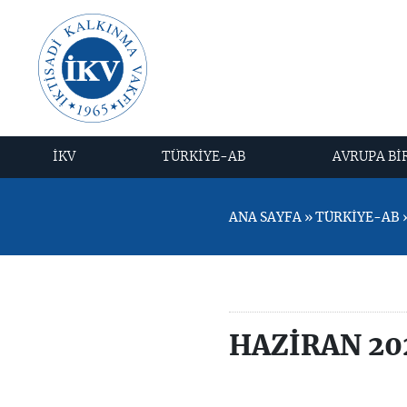
İKV
TÜRKİYE-AB
AVRUPA Bİ
ANA SAYFA » TÜRKİYE-AB »
HAZİRAN 20