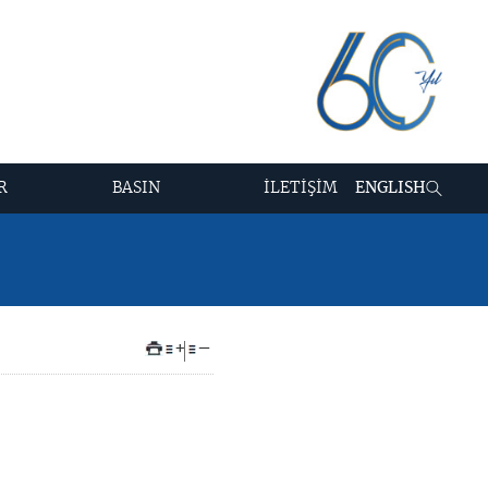
R
BASIN
İLETİŞİM
ENGLISH
+
–