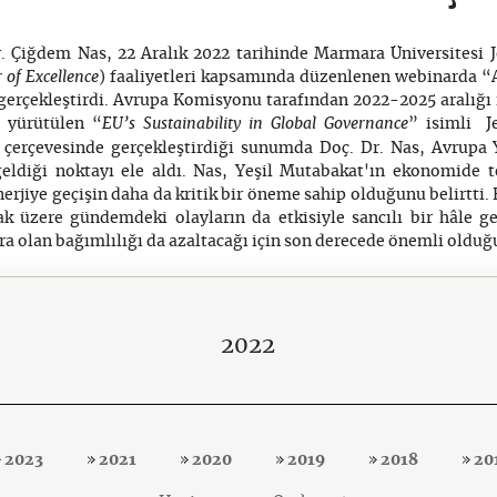
Dr. Çiğdem Nas, 22 Aralık 2022 tarihinde Marmara Üniversites
 of Excellence
) faaliyetleri kapsamında düzenlenen webinarda “
gerçekleştirdi. Avrupa Komisyonu tarafından 2022-2025 aralığı i
EU’s Sustainability in Global Governance
n yürütülen “
” isimli 
ri çerçevesinde gerçekleştirdiği sunumda Doç. Dr. Nas, Avrupa 
 geldiği noktayı ele aldı. Nas, Yeşil Mutabakat'ın ekonomide
 enerjiye geçişin daha da kritik bir öneme sahip olduğunu belirtt
 üzere gündemdeki olayların da etkisiyle sancılı bir hâle gel
lara olan bağımlılığı da azaltacağı için son derecede önemli oldu
2022
2023
2021
2020
2019
2018
20