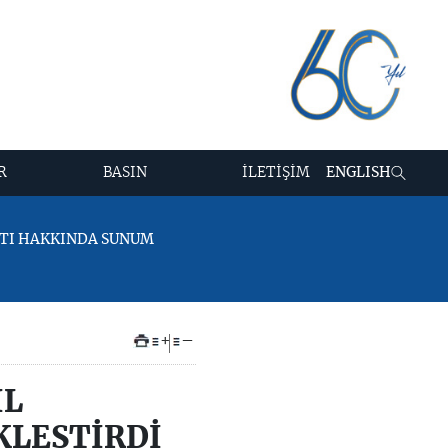
R
BASIN
İLETİŞİM
ENGLISH
KATI HAKKINDA SUNUM
+
–
İL
KLEŞTİRDİ