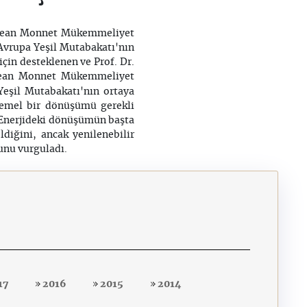
i Jean Monnet Mükemmeliyet
Avrupa Yeşil Mutabakatı'nın
çin desteklenen ve Prof. Dr.
Jean Monnet Mükemmeliyet
Yeşil Mutabakatı'nın ortaya
 temel bir dönüşümü gerekli
i. Enerjideki dönüşümün başta
diğini, ancak yenilenebilir
ğunu vurguladı.
17
2016
2015
2014