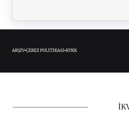
ARŞİV
•
ÇEREZ POLİTİKASI
•
KVKK
İK