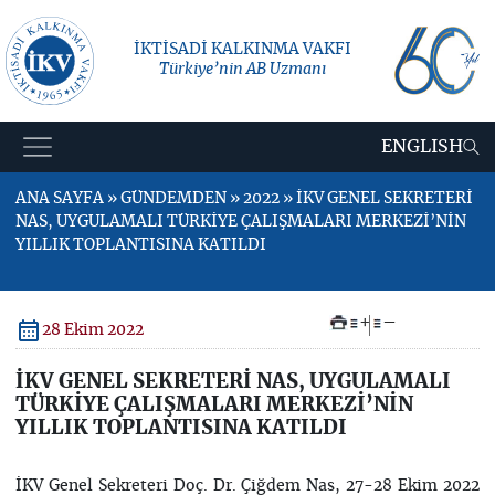
İKTİSADİ KALKINMA VAKFI
Türkiye’nin AB Uzmanı
ENGLISH
ANA SAYFA » GÜNDEMDEN » 2022 » İKV GENEL SEKRETERİ
NAS, UYGULAMALI TÜRKİYE ÇALIŞMALARI MERKEZİ’NİN
YILLIK TOPLANTISINA KATILDI
+
–
28 Ekim 2022
İKV GENEL SEKRETERİ NAS, UYGULAMALI
TÜRKİYE ÇALIŞMALARI MERKEZİ’NİN
YILLIK TOPLANTISINA KATILDI
İKV Genel Sekreteri Doç. Dr. Çiğdem Nas, 27-28 Ekim 2022