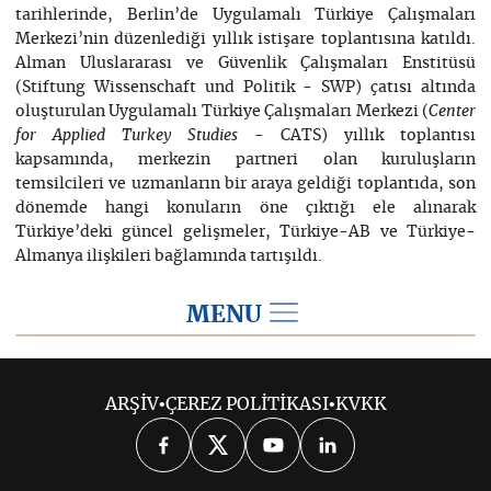
tarihlerinde, Berlin’de Uygulamalı Türkiye Çalışmaları
Merkezi’nin düzenlediği yıllık istişare toplantısına katıldı.
Alman Uluslararası ve Güvenlik Çalışmaları Enstitüsü
(Stiftung Wissenschaft und Politik - SWP) çatısı altında
oluşturulan Uygulamalı Türkiye Çalışmaları Merkezi (
Center
- CATS) yıllık toplantısı
for Applied Turkey Studies
kapsamında, merkezin partneri olan kuruluşların
temsilcileri ve uzmanların bir araya geldiği toplantıda, son
dönemde hangi konuların öne çıktığı ele alınarak
Türkiye’deki güncel gelişmeler, Türkiye-AB ve Türkiye-
Almanya ilişkileri bağlamında tartışıldı.
MENU
2022
ARŞİV
•
ÇEREZ POLİTİKASI
•
KVKK
2026
2025
2024