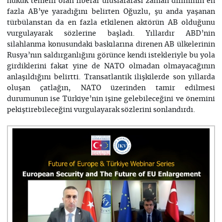
hukuk temelli olan liberal uluslararası zaman diliminin en
fazla AB’ye yaradığını belirten Oğuzlu, şu anda yaşanan
türbülanstan da en fazla etkilenen aktörün AB olduğunu
vurgulayarak sözlerine başladı. Yıllardır ABD’nin
silahlanma konusundaki baskılarına direnen AB ülkelerinin
Rusya’nın saldırganlığını görünce kendi istekleriyle bu yola
girdiklerini fakat yine de NATO olmadan olmayacağının
anlaşıldığını belirtti. Transatlantik ilişkilerde son yıllarda
oluşan çatlağın, NATO üzerinden tamir edilmesi
durumunun ise Türkiye’nin işine gelebileceğini ve önemini
pekiştirebileceğini vurgulayarak sözlerini sonlandırdı.