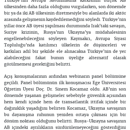
Türkiye’nin Avrupa Savunmasına katkısının birçok AB
ülkesinden daha fazla olduğunu vurgularken, son dönemde
bir ya da iki AB ülkesinin diretmesiyle bu alanlarda iki aktör
arasında gelişmenin kaydedilemediğini söyledi. Türkiye’nin
yıllar önce AB üyesi yapılması durumunda Irak’taki savaşın,
Suriye krizinin, Rusya’nın Ukrayna’ya müdahalesinin
engellenebileceğini söyleyen Kaymakcı, Avrupa Siyasi
Topluluğu’nda katılımcı ülkelerin de düşünceleri ve
katkıları adil bir şekilde ele alınacaksa Türkiye’nin de yer
alabileceğini fakat bunun üyeliğe alternatif olarak
görülmemesi gerektiğini belirtti.
Açış konuşmalarının ardından webinarın panel bölümüne
geçildi. Panel bölümünün ilk konuşmacısı Ege Üniversitesi
Öğretim Üyesi Doç. Dr. Sinem Kocamaz oldu. AB’nin son
dönemde yaşanan gelişmeler sebebiyle güvenlik açısından
hem kendi içinde hem de transatlantik ittifak içinde bir
dağınıklık yaşadığını belirten Kocamaz, Ukrayna savaşının
bu dayanışma ruhunun yeniden ortaya çıkması için bir
dönüm noktası olduğunu belirtti. Rusya-Ukrayna savaşının
AB içindeki ayrılıkların sürdürülemeyeceğini gösterdiğini