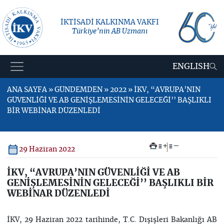
İKTİSADİ KALKINMA VAKFI
Türkiye’nin AB Uzmanı
ENGLISH
ANA SAYFA » GÜNDEMDEN » 2022 » İKV, “AVRUPA’NIN
GÜVENLİĞİ VE AB GENİŞLEMESİNİN GELECEĞİ’’ BAŞLIKLI
BİR WEBİNAR DÜZENLEDİ
+
–
29 Haziran 2022
İKV, “AVRUPA’NIN GÜVENLİĞİ VE AB
GENİŞLEMESİNİN GELECEĞİ’’ BAŞLIKLI BİR
WEBİNAR DÜZENLEDİ
İKV, 29 Haziran 2022 tarihinde, T.C. Dışişleri Bakanlığı AB