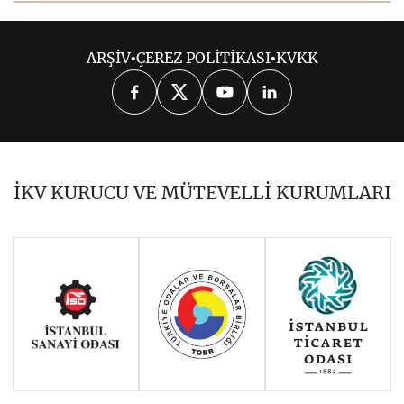
2021
ARŞİV
•
ÇEREZ POLİTİKASI
•
KVKK
OCAK 2021
ŞUBAT 2021
MART 2021
NİSAN 2021
MAYIS 2021
HAZİRAN 2021
TEMMUZ 2021
İKV KURUCU VE MÜTEVELLİ KURUMLARI
AĞUSTOS 2021
EYLÜL 2021
EKİM 2021
KASIM 2021
ARALIK 2021