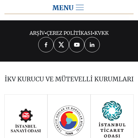
MENU
2021
ARŞİV
•
ÇEREZ POLİTİKASI
•
KVKK
2026
2025
2024
2023
2022
2020
2019
2018
2017
İKV KURUCU VE MÜTEVELLİ KURUMLARI
2016
2015
2014
Haziran 2011 - Ocak 2014