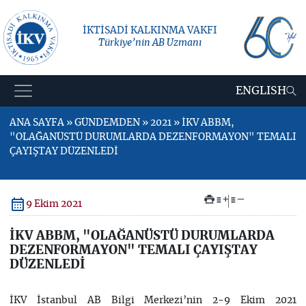
İKTİSADİ KALKINMA VAKFI
Türkiye’nin AB Uzmanı
ENGLISH
ANA SAYFA » GÜNDEMDEN » 2021 » İKV ABBM,
"OLAĞANÜSTÜ DURUMLARDA DEZENFORMAYON" TEMALI
ÇAYIŞTAY DÜZENLEDİ
+
–
9 Ekim 2021
İKV ABBM, "OLAĞANÜSTÜ DURUMLARDA
DEZENFORMAYON" TEMALI ÇAYIŞTAY
DÜZENLEDİ
İKV İstanbul AB Bilgi Merkezi’nin 2-9 Ekim 2021