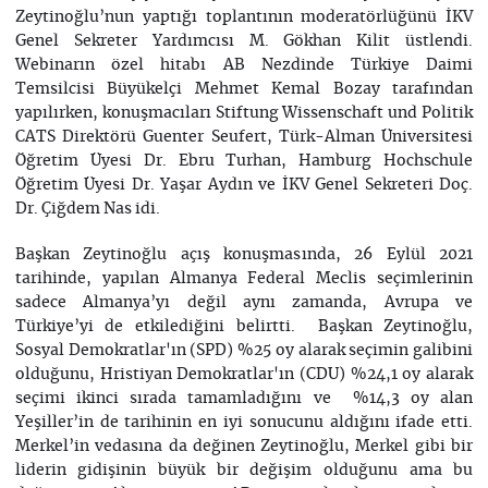
Zeytinoğlu’nun yaptığı toplantının moderatörlüğünü İKV
Genel Sekreter Yardımcısı M. Gökhan Kilit üstlendi.
Webinarın özel hitabı AB Nezdinde Türkiye Daimi
Temsilcisi Büyükelçi Mehmet Kemal Bozay tarafından
yapılırken, konuşmacıları Stiftung Wissenschaft und Politik
CATS Direktörü Guenter Seufert, Türk-Alman Üniversitesi
Öğretim Üyesi Dr. Ebru Turhan, Hamburg Hochschule
Öğretim Üyesi Dr. Yaşar Aydın ve İKV Genel Sekreteri Doç.
Dr. Çiğdem Nas idi.
Başkan Zeytinoğlu açış konuşmasında, 26 Eylül 2021
tarihinde, yapılan Almanya Federal Meclis seçimlerinin
sadece Almanya’yı değil aynı zamanda, Avrupa ve
Türkiye’yi de etkilediğini belirtti. Başkan Zeytinoğlu,
Sosyal Demokratlar'ın (SPD) %25 oy alarak seçimin galibini
olduğunu, Hristiyan Demokratlar'ın (CDU) %24,1 oy alarak
seçimi ikinci sırada tamamladığını ve %14,3 oy alan
Yeşiller’in de tarihinin en iyi sonucunu aldığını ifade etti.
Merkel’in vedasına da değinen Zeytinoğlu, Merkel gibi bir
liderin gidişinin büyük bir değişim olduğunu ama bu