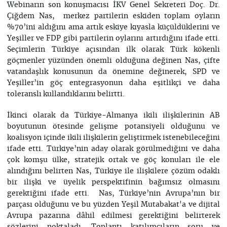
Webinarın son konuşmacısı İKV Genel Sekreteri Doç. Dr.
Çiğdem Nas, merkez partilerin eskiden toplam oyların
%70’ini aldığını ama artık eskiye kıyasla küçüldüklerini ve
Yeşiller ve FDP gibi partilerin oylarını artırdığını ifade etti.
Seçimlerin Türkiye açısından ilk olarak Türk kökenli
göçmenler yüzünden önemli olduğuna değinen Nas, çifte
vatandaşlık konusunun da önemine değinerek, SPD ve
Yeşiller’in göç entegrasyonun daha eşitlikçi ve daha
toleranslı kullandıklarını belirtti.
İkinci olarak da Türkiye-Almanya ikili ilişkilerinin AB
boyutunun ötesinde gelişme potansiyeli olduğunu ve
koalisyon içinde ikili ilişkilerin geliştirmek istenebileceğini
ifade etti. Türkiye’nin aday olarak görülmediğini ve daha
çok komşu ülke, stratejik ortak ve göç konuları ile ele
alındığını belirten Nas, Türkiye ile ilişkilere çözüm odaklı
bir ilişki ve üyelik perspektifinin bağımsız olmasını
gerektiğini ifade etti. Nas, Türkiye’nin Avrupa’nın bir
parçası olduğunu ve bu yüzden Yeşil Mutabakat'a ve dijital
Avrupa pazarına dâhil edilmesi gerektiğini belirterek