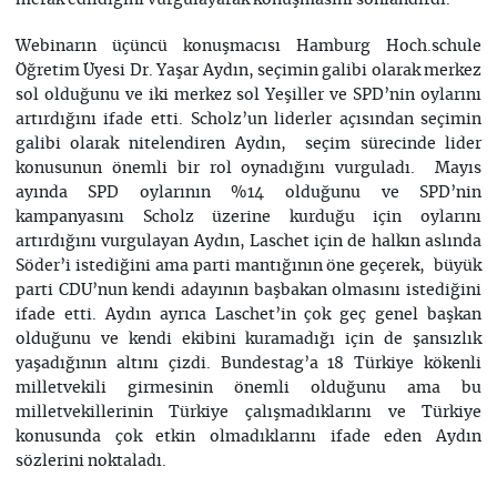
merak edildiğini vurgulayarak konuşmasını sonlandırdı.
Webinarın üçüncü konuşmacısı Hamburg Hoch.schule
Öğretim Üyesi Dr. Yaşar Aydın, seçimin galibi olarak merkez
sol olduğunu ve iki merkez sol Yeşiller ve SPD’nin oylarını
artırdığını ifade etti. Scholz’un liderler açısından seçimin
galibi olarak nitelendiren Aydın, seçim sürecinde lider
konusunun önemli bir rol oynadığını vurguladı. Mayıs
ayında SPD oylarının %14 olduğunu ve SPD’nin
kampanyasını Scholz üzerine kurduğu için oylarını
artırdığını vurgulayan Aydın, Laschet için de halkın aslında
Söder’i istediğini ama parti mantığının öne geçerek, büyük
parti CDU’nun kendi adayının başbakan olmasını istediğini
ifade etti. Aydın ayrıca Laschet’in çok geç genel başkan
olduğunu ve kendi ekibini kuramadığı için de şansızlık
yaşadığının altını çizdi. Bundestag’a 18 Türkiye kökenli
milletvekili girmesinin önemli olduğunu ama bu
milletvekillerinin Türkiye çalışmadıklarını ve Türkiye
konusunda çok etkin olmadıklarını ifade eden Aydın
sözlerini noktaladı.