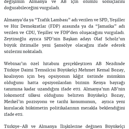
değişimin Almanya ve AB için olumlu sonuçlarını
doğurabileceğini vurguladı.
Almanya’da ya “Trafik Lambası” adı verilen ve SPD, Yeşiller
ve Hür Demokratlar (FDP) arasında ya da “Jamaika” adı
verilen ve CDU, Yeşiller ve FDP’den oluşacağını vurguladı.
Zeytinoğlu ayrıca SPD’nin Başkan adayı Olaf Scholz’un
büyük ihtimalle yeni Şansölye olacağını ifade ederek
sözlerini noktaladı.
Webinar’ın özel hitabını gerçekleştiren AB Nezdinde
Türkiye Daimi Temsilcisi Büyükelçi Mehmet Kemal Bozay,
koalisyon için beş opsiyonun kâğıt üstünde mümkün
olduğunu hatta opsiyonlardan birinin Kenya bayrağı
tanımına kadar uzandığını ifade etti. Almanya’nın AB’nin
lokomotif ülkesi olduğunu belirten Büyükelçi Bozay,
Merkel’in pozisyonu ve tarihi konumunun, ayrıca yeni
kurulacak hükümetin politikalarının merakla beklendiğini
ifade etti.
Türkiye-AB ve Almanya İlişkilerine değinen Büyükelçi