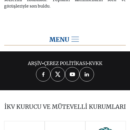
sözlerini noktaladı. Toplantı katılımcıların soru ve
görüşleriyle son buldu.
MENU
2021
ARŞİV
•
ÇEREZ POLİTİKASI
•
KVKK
2026
2025
2024
2023
2022
2020
2019
2018
2017
İKV KURUCU VE MÜTEVELLİ KURUMLARI
2016
2015
2014
Haziran 2011 - Ocak 2014