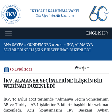
İKTİSADİ KALKINMA VAKFI
Türkiye’nin AB Uzmanı
ENGLISH
ANA SAYFA » GÜNDEMDEN » 2021 » İKV, ALMANYA
SEÇİMLERİNE İLİŞKİN BİR WEBİNAR DÜZENLEDİ
+
–
30 Eylül 2021
İKV, ALMANYA SEÇİMLERİNE İLİŞKİN BİR
WEBİNAR DÜZENLEDİ
İKV, 30 Eylül 2021 tarihinde “Almanya Seçim Sonuçlarının
AB ve Türkiye-AB İlişkilerine Etkileri” başlıklı bir webinar
düzenledi. Açış konuşmasını İKV Başkanı Ayhan