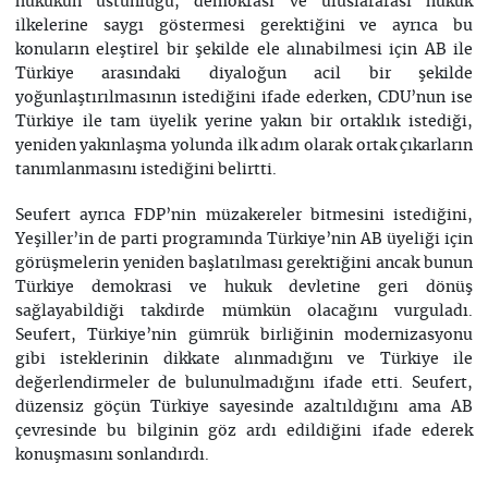
hukukun üstünlüğü, demokrasi ve uluslararası hukuk
ilkelerine saygı göstermesi gerektiğini ve ayrıca bu
konuların eleştirel bir şekilde ele alınabilmesi için AB ile
Türkiye arasındaki diyaloğun acil bir şekilde
yoğunlaştırılmasının istediğini ifade ederken, CDU’nun ise
Türkiye ile tam üyelik yerine yakın bir ortaklık istediği,
yeniden yakınlaşma yolunda ilk adım olarak ortak çıkarların
tanımlanmasını istediğini belirtti.
Seufert ayrıca FDP’nin müzakereler bitmesini istediğini,
Yeşiller’in de parti programında Türkiye’nin AB üyeliği için
görüşmelerin yeniden başlatılması gerektiğini ancak bunun
Türkiye demokrasi ve hukuk devletine geri dönüş
sağlayabildiği takdirde mümkün olacağını vurguladı.
Seufert, Türkiye’nin gümrük birliğinin modernizasyonu
gibi isteklerinin dikkate alınmadığını ve Türkiye ile
değerlendirmeler de bulunulmadığını ifade etti. Seufert,
düzensiz göçün Türkiye sayesinde azaltıldığını ama AB
çevresinde bu bilginin göz ardı edildiğini ifade ederek
konuşmasını sonlandırdı.