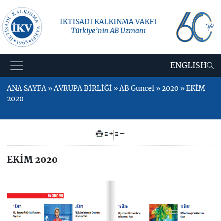
İKTİSADİ KALKINMA VAKFI
Türkiye’nin AB Uzmanı
ENGLISH
ANA SAYFA » AVRUPA BİRLİĞİ » AB Güncel » 2020 » EKİM
2020
+
–
EKİM 2020