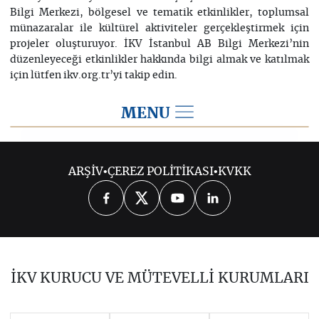
Bilgi Merkezi, bölgesel ve tematik etkinlikler, toplumsal
münazaralar ile kültürel aktiviteler gerçekleştirmek için
projeler oluşturuyor. İKV İstanbul AB Bilgi Merkezi’nin
düzenleyeceği etkinlikler hakkında bilgi almak ve katılmak
için lütfen ikv.org.tr’yi takip edin.
MENU
PROJELER
ARŞİV
•
ÇEREZ POLİTİKASI
•
KVKK
Projeler
İstanbul AB Bilgi Merkezi
Önceki Dönemde Yürütülen Projeler
İKV KURUCU VE MÜTEVELLİ KURUMLARI