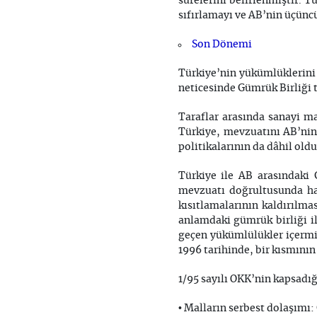
sürelerini belirlenmiştir. T
sıfırlamayı ve AB’nin üçünc
Son Dönemi
Türkiye’nin yükümlüklerini 
neticesinde Gümrük Birliği 
Taraflar arasında sanayi ma
Türkiye, mevzuatını AB’nin g
politikalarının da dâhil ol
Türkiye ile AB arasındaki 
mevzuatı doğrultusunda haz
kısıtlamalarının kaldırılma
anlamdaki gümrük birliği ili
geçen yükümlülükler içermi
1996 tarihinde, bir kısmını
1/95 sayılı OKK’nin kapsadığı
• Malların serbest dolaşımı