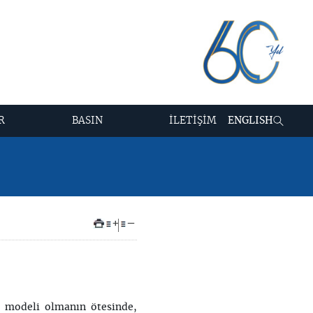
R
BASIN
İLETİŞİM
ENGLISH
+
–
n modeli olmanın ötesinde,