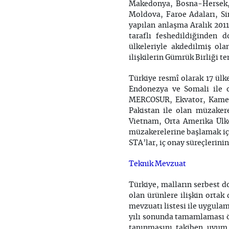
Makedonya, Bosna-Hersek, A
Moldova, Faroe Adaları, Sin
yapılan anlaşma Aralık 2011
taraflı feshedildiğinden 
ülkeleriyle akdedilmiş ola
ilişkilerin Gümrük Birliği t
Türkiye resmî olarak 17 ül
Endonezya ve Somali ile o
MERCOSUR, Ekvator, Kameru
Pakistan ile olan müzakere
Vietnam, Orta Amerika Ülke
müzakerelerine başlamak içi
STA’lar, iç onay süreçlerin
Teknik Mevzuat
Türkiye, malların serbest d
olan ürünlere ilişkin orta
mevzuatı listesi ile uygulam
yılı sonunda tamamlaması ö
tanınmasını takiben uyum 