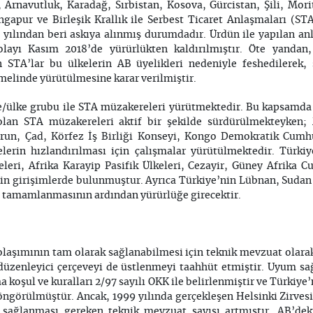
rnavutluk, Karadağ, Sırbistan, Kosova, Gürcistan, Şili, Mor
gapur ve Birleşik Krallık ile Serbest Ticaret Anlaşmaları (ST
 yılından beri askıya alınmış durumdadır. Ürdün ile yapılan a
dolayı Kasım 2018’de yürürlükten kaldırılmıştır. Öte yand
n STA’lar bu ülkelerin AB üyelikleri nedeniyle feshedilerek, 
emelinde yürütülmesine karar verilmiştir.
ke/ülke grubu ile STA müzakereleri yürütmektedir. Bu kapsamda
lan STA müzakereleri aktif bir şekilde sürdürülmekteyken;
n, Çad, Körfez İş Birliği Konseyi, Kongo Demokratik Cumhuri
lerin hızlandırılması için çalışmalar yürütülmektedir. Türk
leri, Afrika Karayip Pasifik Ülkeleri, Cezayir, Güney Afrika C
n girişimlerde bulunmuştur. Ayrıca Türkiye’nin Lübnan, Sudan 
in tamamlanmasının ardından yürürlüğe girecektir.
olaşımının tam olarak sağlanabilmesi için teknik mevzuat olarak
k düzenleyici çerçeveyi de üstlenmeyi taahhüt etmiştir. Uyum s
a koşul ve kuralları 2/97 sayılı OKK ile belirlenmiştir ve Türkiy
ngörülmüştür. Ancak, 1999 yılında gerçekleşen Helsinki Zirvesi
sağlanması gereken teknik mevzuat sayısı artmıştır. AB’dek