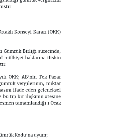
uyguladığı gümrük vergilerini
iştir.
Ortaklı Konseyi Kararı (OKK)
an Gümrük Birliği sürecinde,
aî mülkiyet haklarına ilişkin
ir.
ayılı OKK; AB’nin Tek Pazar
gümrük vergilerinin, miktar
masını ifade eden geleneksel
 bu tip bir ilişkinin ötesine
 resmen tamamlandığı 1 Ocak
.
B Gümrük Kodu’na uyum;