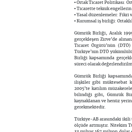
• Ortak Ticaret Politikası: 
• Ticarette teknik engeller
• Yasal düzenlemeler: Fikri v
• Kurumsal iş birliği: Ortak
Gümrük Birliği, Aralık 199
gerçekleşen Zirve’de alına
Ticaret Örgütü’nün (DTÖ) u
Türkiye’nin DTÖ yükümlülük
Birliği kapsamında gerçek
süreci olarak değerlendirilm
Gümrük Birliği kapsamında
ilişkiler gibi müktesebat
2005’te katılım müzakerele
bilindiği gibi, Gümrük Bir
kaynaklanan ve henüz yeri
gerekmektedir.
Türkiye-AB arasındaki ikili
ölçüde artmıştır. Nitekim Tü
33 milyar 167 milyon dolar 