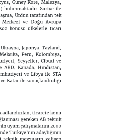
ityus, Güney Kore, Malezya,
A) bulunmaktadır. Suriye ile
nlaşma, Ürdün tarafından tek
an, Merkezi ve Doğu Avrupa
söz konusu ülkelerle ticari
 Ukrayna, Japonya, Tayland,
 Meksika, Peru, Kolombiya,
yeti, Seyşeller, Cibuti ve
iye ABD, Kanada, Hindistan,
umhuriyeti ve Libya ile STA
ve Katar ile sonuçlandırdığı
 adlandırılan, ticarete konu
ağlanması gereken AB teknik
e’nin uyum çalışmalarını 2000
nde Türkiye’nin adaylığının
i teknik mevzuatın gelişen