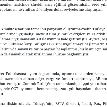
önemler haricinde sürekli artış eğilimi göstermiştir. 1996 yı
n dolardan, 103 milyar 49 milyon dolar seviyelerine ulaşmıştır.
B müktesebatının temel bir parçasını oluşturmaktadır. Türkiye, 1
ürünlerine uyguladığı mevcut tüm gümrük vergileri ve eş etkili 
tlaması uygulamasını AB ile uyumlu hâle getirmiştir. Ayrıca, be
çüncü ülkelere karşı Birliğin OGT’sini uygulamaya başlamıştır. 1
lerinin de sanayi ve tarım payları hesaplanmış, bir kısmı için s
nın da aşamalı olarak sıfırlanması hükme bağlanmıştır.
ret Politikasına uyum kapsamında, üçüncü ülkelerden sanayi 
at üzerinden alınan diğer vergi ve fonları kaldırmayı, AB’nin
hüt etmiştir. Gümrük Birliği’nin tamamlandığı 1996 yılı itibar
yinde OGT uyumunu benimsemiş, 2001 yılı başından itibaren s
ır.
ına ilişkin olarak, Türkiye’nin, EFTA ülkeleri, İsrail, Fas, F