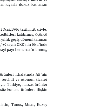
lına kıyasla dokuz kat artan
 Ocak 1996 tarihi itibariyle,
tedbirleri kaldırmış, üçüncü
ş yıllık geçiş dönemi tanınan
/95 sayılı OKK’nin Ek 1’inde
anayi payı hemen sıfırlanmış,
ürünleri ithalatında AB’nin
 tercihli ve otonom ticaret
iyle Türkiye, hassas ürünler
öz konusu ürünlere ilişkin
ilistin, Tunus, Mısır, Kuzey