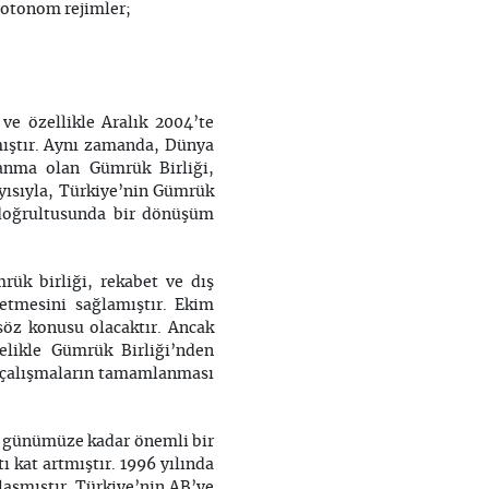
, otonom rejimler;
ve özellikle Aralık 2004’te
mıştır. Aynı zamanda, Dünya
ılanma olan Gümrük Birliği,
yısıyla, Türkiye’nin Gümrük
 doğrultusunda bir dönüşüm
ük birliği, rekabet ve dış
etmesini sağlamıştır. Ekim
söz konusu olacaktır. Ancak
celikle Gümrük Birliği’nden
 çalışmaların tamamlanması
en günümüze kadar önemli bir
ı kat artmıştır. 1996 yılında
laşmıştır. Türkiye’nin AB’ye