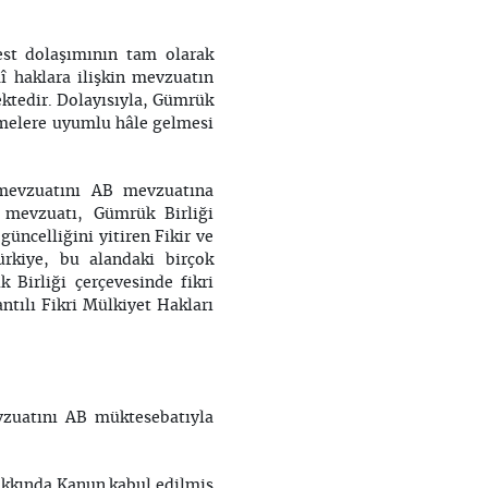
st dolaşımının tam olarak
î haklara ilişkin mevzuatın
ektedir. Dolayısıyla, Gümrük
eşmelere uyumlu hâle gelmesi
 mevzuatını AB mevzuatına
 mevzuatı, Gümrük Birliği
üncelliğini yitiren Fikir ve
ürkiye, bu alandaki birçok
Birliği çerçevesinde fikri
ntılı Fikri Mülkiyet Hakları
evzuatını AB müktesebatıyla
akkında Kanun kabul edilmiş