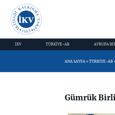
İKV
TÜRKİYE-AB
AVRUPA Bİ
ANA SAYFA » TÜRKİYE-AB » 
Gümrük Birl