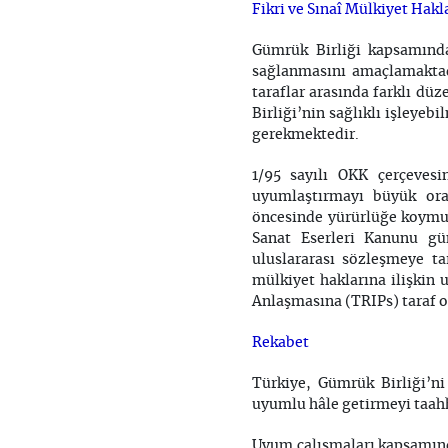
Fikri ve Sınaî Mülkiyet Hakl
Gümrük Birliği kapsamınd
sağlanmasını amaçlamaktadı
taraflar arasında farklı dü
Birliği’nin sağlıklı işleye
gerekmektedir.
1/95 sayılı OKK çerçeves
uyumlaştırmayı büyük ora
öncesinde yürürlüğe koymuş 
Sanat Eserleri Kanunu gün
uluslararası sözleşmeye t
mülkiyet haklarına ilişkin 
Anlaşmasına (TRIPs) taraf o
Rekabet
Türkiye, Gümrük Birliği’ni
uyumlu hâle getirmeyi taahh
Uyum çalışmaları kapsamınd