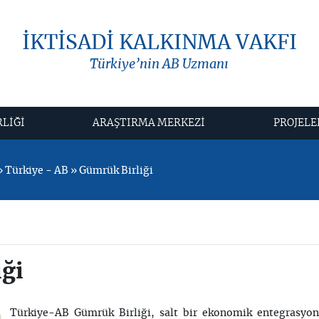
İKTİSADİ KALKINMA VAKFI
Türkiye’nin AB Uzmanı
RLİĞİ
ARAŞTIRMA MERKEZİ
PROJELE
Türkiye - AB » Gümrük Birliği
iği
Türkiye-AB Gümrük Birliği, salt bir ekonomik entegrasyo