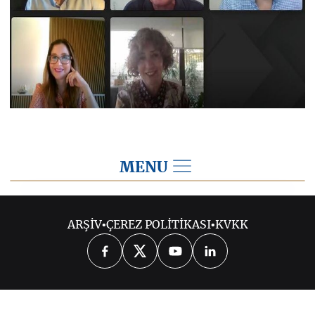
MENU
2020
ARŞİV
•
ÇEREZ POLİTİKASI
•
KVKK
2026
2025
2024
2023
2022
2021