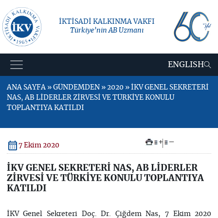
İKTİSADİ KALKINMA VAKFI
Türkiye’nin AB Uzmanı
ENGLISH
ANA SAYFA » GÜNDEMDEN » 2020 » İKV GENEL SEKRETERİ
NAS, AB LİDERLER ZİRVESİ VE TÜRKİYE KONULU
TOPLANTIYA KATILDI
+
–
7 Ekim 2020
İKV GENEL SEKRETERİ NAS, AB LİDERLER
ZİRVESİ VE TÜRKİYE KONULU TOPLANTIYA
KATILDI
İKV Genel Sekreteri Doç. Dr. Çiğdem Nas, 7 Ekim 2020