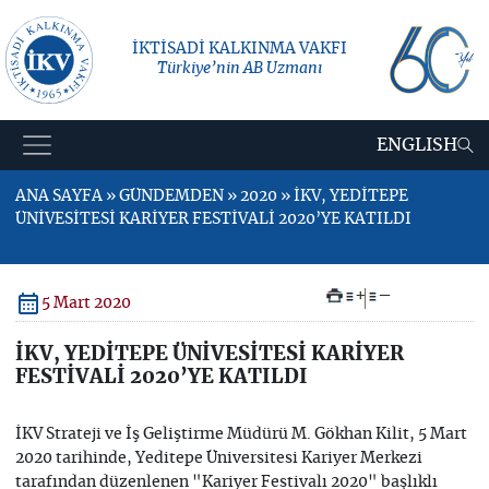
İKTİSADİ KALKINMA VAKFI
Türkiye’nin AB Uzmanı
ENGLISH
ANA SAYFA » GÜNDEMDEN » 2020 » İKV, YEDİTEPE
ÜNİVESİTESİ KARİYER FESTİVALİ 2020’YE KATILDI
+
–
5 Mart 2020
İKV, YEDİTEPE ÜNİVESİTESİ KARİYER
FESTİVALİ 2020’YE KATILDI
İKV Strateji ve İş Geliştirme Müdürü M. Gökhan Kilit, 5 Mart
2020 tarihinde, Yeditepe Üniversitesi Kariyer Merkezi
tarafından düzenlenen "Kariyer Festivalı 2020" başlıklı