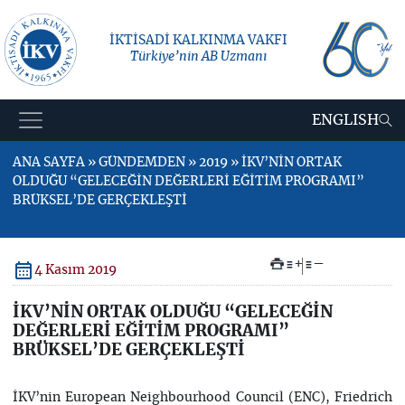
İKTİSADİ KALKINMA VAKFI
Türkiye’nin AB Uzmanı
ENGLISH
ANA SAYFA » GÜNDEMDEN » 2019 » İKV’NİN ORTAK
OLDUĞU “GELECEĞİN DEĞERLERİ EĞİTİM PROGRAMI”
BRÜKSEL’DE GERÇEKLEŞTİ
+
–
4 Kasım 2019
İKV’NİN ORTAK OLDUĞU “GELECEĞİN
DEĞERLERİ EĞİTİM PROGRAMI”
BRÜKSEL’DE GERÇEKLEŞTİ
İKV’nin European Neighbourhood Council (ENC), Friedrich