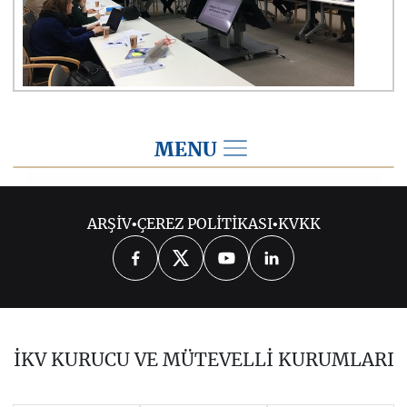
MENU
2019
ARŞİV
•
ÇEREZ POLİTİKASI
•
KVKK
2026
2025
2024
2023
2022
2021
2020
2018
2017
İKV KURUCU VE MÜTEVELLİ KURUMLARI
2016
2015
2014