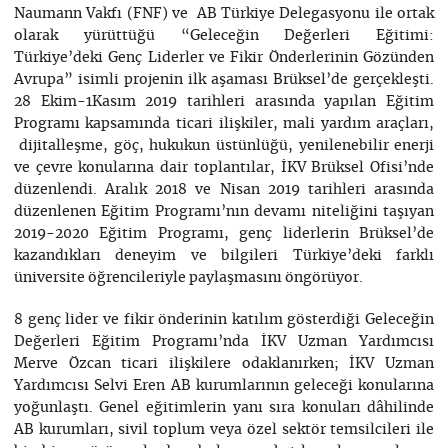
Naumann Vakfı (FNF) ve AB Türkiye Delegasyonu ile ortak
olarak yürüttüğü “Geleceğin Değerleri Eğitimi:
Türkiye’deki Genç Liderler ve Fikir Önderlerinin Gözünden
Avrupa” isimli projenin ilk aşaması Brüksel’de gerçekleşti.
28 Ekim-1Kasım 2019 tarihleri arasında yapılan Eğitim
Programı kapsamında ticari ilişkiler, mali yardım araçları,
dijitalleşme, göç, hukukun üstünlüğü, yenilenebilir enerji
ve çevre konularına dair toplantılar, İKV Brüksel Ofisi’nde
düzenlendi. Aralık 2018 ve Nisan 2019 tarihleri arasında
düzenlenen Eğitim Programı’nın devamı niteliğini taşıyan
2019-2020 Eğitim Programı, genç liderlerin Brüksel’de
kazandıkları deneyim ve bilgileri Türkiye’deki farklı
üniversite öğrencileriyle paylaşmasını öngörüyor.
8 genç lider ve fikir önderinin katılım gösterdiği Geleceğin
Değerleri Eğitim Programı’nda İKV Uzman Yardımcısı
Merve Özcan ticari ilişkilere odaklanırken; İKV Uzman
Yardımcısı Selvi Eren AB kurumlarının geleceği konularına
yoğunlaştı. Genel eğitimlerin yanı sıra konuları dâhilinde
AB kurumları, sivil toplum veya özel sektör temsilcileri ile