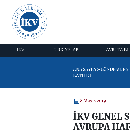
İKV
TÜRKİYE-AB
AVRUPA Bİ
ANA SAYFA » GÜNDEMDEN »
KATILDI
8 Mayıs 2019
İKV GENEL S
AVRUPA HAF