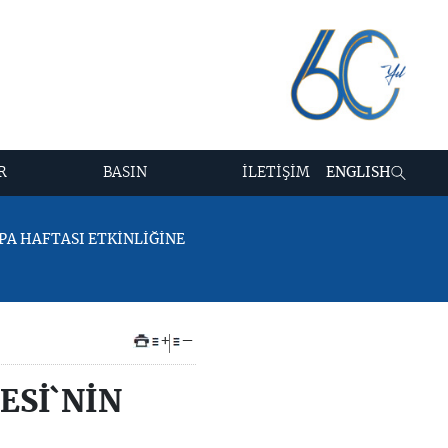
R
BASIN
İLETİŞİM
ENGLISH
UPA HAFTASI ETKİNLİĞİNE
+
–
ESİ`NİN