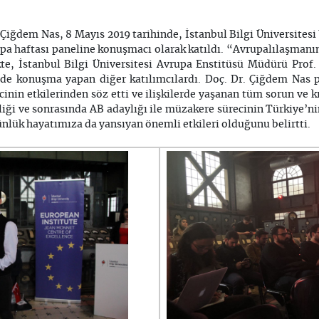
 Çiğdem Nas, 8 Mayıs 2019 tarihinde, İstanbul Bilgi Üniversitesi 
a haftası paneline konuşmacı olarak katıldı. “Avrupalılaşmanın
kte, İstanbul Bilgi Üniversitesi Avrupa Enstitüsü Müdürü Prof
de konuşma yapan diğer katılımcılardı. Doç. Dr. Çiğdem Nas 
inin etkilerinden söz etti ve ilişkilerde yaşanan tüm sorun ve 
iği ve sonrasında AB adaylığı ile müzakere sürecinin Türkiye’n
ük hayatımıza da yansıyan önemli etkileri olduğunu belirtti.