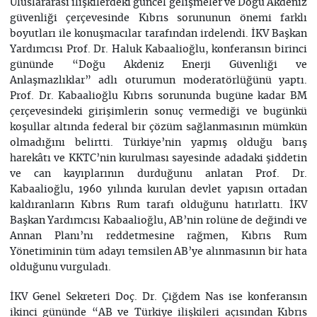
Uluslararası ilişkilerdeki güncel gelişmeler ve Doğu Akdeniz
güvenliği çerçevesinde Kıbrıs sorununun önemi farklı
boyutları ile konuşmacılar tarafından irdelendi. İKV Başkan
Yardımcısı Prof. Dr. Haluk Kabaalioğlu, konferansın birinci
gününde “Doğu Akdeniz Enerji Güvenliği ve
Anlaşmazlıklar” adlı oturumun moderatörlüğünü yaptı.
Prof. Dr. Kabaalioğlu Kıbrıs sorununda bugüne kadar BM
çerçevesindeki girişimlerin sonuç vermediği ve bugünkü
koşullar altında federal bir çözüm sağlanmasının mümkün
olmadığını belirtti. Türkiye’nin yapmış olduğu barış
harekâtı ve KKTC’nin kurulması sayesinde adadaki şiddetin
ve can kayıplarının durduğunu anlatan Prof. Dr.
Kabaalioğlu, 1960 yılında kurulan devlet yapısın ortadan
kaldıranların Kıbrıs Rum tarafı olduğunu hatırlattı. İKV
Başkan Yardımcısı Kabaalioğlu, AB’nin rolüne de değindi ve
Annan Planı’nı reddetmesine rağmen, Kıbrıs Rum
Yönetiminin tüm adayı temsilen AB’ye alınmasının bir hata
olduğunu vurguladı.
İKV Genel Sekreteri Doç. Dr. Çiğdem Nas ise konferansın
ikinci gününde “AB ve Türkiye ilişkileri açısından Kıbrıs