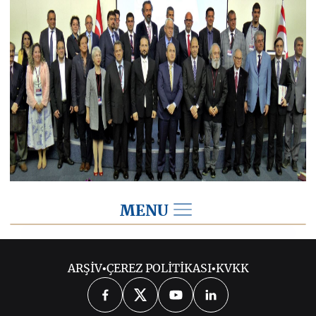
MENU
2019
ARŞİV
•
ÇEREZ POLİTİKASI
•
KVKK
2026
2025
2024