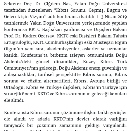
Sekreter Doç. Dr. Çiğdem Nas, Yakın Doğu Üniversitesi
tarafından düzenlenen “Kıbrıs Sorunu: Geçmiş, Bugün ve
Gelecek için Vizyon” adlı konferansa katıldı. 1-3 Nisan 2019
tarihlerinde Yakın Doğu Üniversitesi yerleşkesinde yapılan
konferansa KKTC Başbakan yardımcısı ve Dışişleri Bakanı
Prof. Dr. Kudret Özersay, KKTC eski Dışişleri Bakanı Tahsin
Ertuğruloğlu, KKTC Cumhurbaşkanlığı eski Müsteşarı Ergün
Olgun’un yanı sıra, akademisyenler, askerler ve uzmanlar
katıldı. Konferans’ta birbirini izleyen oturumlarda Doğu
Akdeniz’deki güncel dinamikler, Kuzey Kıbrıs Türk
Cumhuriyeti’nin geleceği, Doğu Akdeniz enerji güvenliği ve
anlaşmazlıklar, tarihsel perspektifte Kıbrıs sorunu, Kıbrıs
sorunu ve çözüm alternatifleri, Kıbrıs, Avrupa birliği ve
Ortadoğu, Kıbrıs ve Türkiye ilişkileri, Kıbrıs’ın Türkiye için
stratejik önemi, KKTC ve Kıbrıs sorununun geleceği konuları
ele alındı.
Konferansta Kıbrıs sorunun çözümüne ilişkin farklı görüşler
ele alındı ve adada KKTC’nin devlet olarak varlığını
tanıyacak bir çözümün zamanının geldiği vurgulandı.