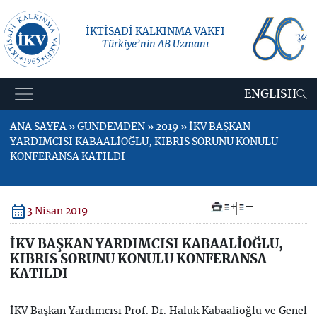
İKTİSADİ KALKINMA VAKFI
Türkiye’nin AB Uzmanı
ENGLISH
ANA SAYFA » GÜNDEMDEN » 2019 » İKV BAŞKAN
YARDIMCISI KABAALİOĞLU, KIBRIS SORUNU KONULU
KONFERANSA KATILDI
+
–
3 Nisan 2019
İKV BAŞKAN YARDIMCISI KABAALİOĞLU,
KIBRIS SORUNU KONULU KONFERANSA
KATILDI
İKV Başkan Yardımcısı Prof. Dr. Haluk Kabaalioğlu ve Genel