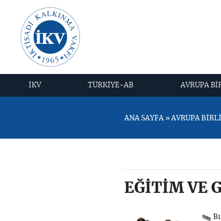
İKV
TÜRKİYE-AB
AVRUPA Bİ
ANA SAYFA » AVRUPA BİRLİĞİ
EĞİTİM VE 
Bi