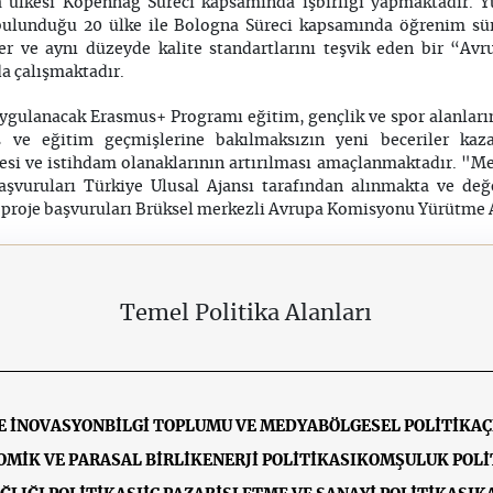
a ülkesi Kopenhag Süreci kapsamında işbirliği yapmaktadır. 
bulunduğu 20 ülke ile Bologna Süreci kapsamında öğrenim süre
likler ve aynı düzeyde kalite standartlarını teşvik eden bir “
a çalışmaktadır.
uygulanacak Erasmus+ Programı eğitim, gençlik ve spor alanlar
ş ve eğitim geçmişlerine bakılmaksızın yeni beceriler kazan
esi ve istihdam olanaklarının artırılması amaçlanmaktadır. "Mer
vuruları Türkiye Ulusal Ajansı tarafından alınmakta ve değe
 proje başvuruları Brüksel merkezli Avrupa Komisyonu Yürütme Aj
Temel Politika Alanları
E İNOVASYON
BİLGİ TOPLUMU VE MEDYA
BÖLGESEL POLİTİKA
Ç
MİK VE PARASAL BİRLİK
ENERJİ POLİTİKASI
KOMŞULUK POLİ