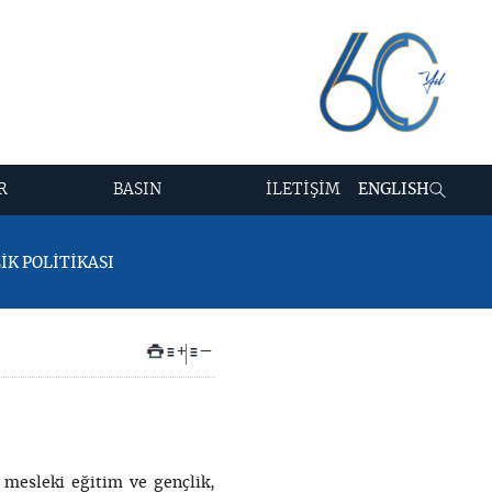
R
BASIN
İLETİŞİM
ENGLISH
LİK POLİTİKASI
+
–
 mesleki eğitim ve gençlik,