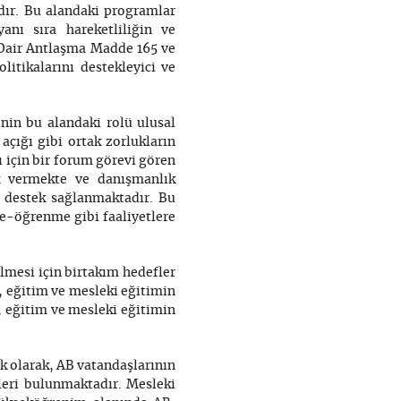
dır. Bu alandaki programlar
anı sıra hareketliliğin ve
e Dair Antlaşma Madde 165 ve
itikalarını destekleyici ve
nin bu alandaki rolü ulusal
açığı gibi ortak zorlukların
 için bir forum görevi gören
ek vermekte ve danışmanlık
i destek sağlanmaktadır. Bu
 e-öğrenme gibi faaliyetlere
lmesi için birtakım hedefler
, eğitim ve mesleki eğitimin
i, eğitim ve mesleki eğitimin
ek olarak, AB vatandaşlarının
leri bulunmaktadır. Mesleki