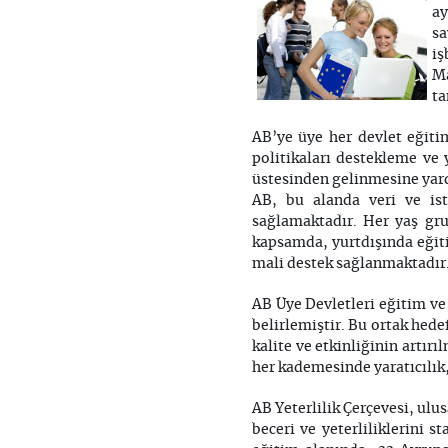
ay
sa
iş
Ma
ta
AB’ye üye her devlet eğiti
politikaları destekleme ve 
üstesinden gelinmesine yard
AB, bu alanda veri ve ist
sağlamaktadır. Her yaş gru
kapsamda, yurtdışında eğiti
mali destek sağlanmaktadır
AB Üye Devletleri eğitim ve
belirlemiştir. Bu ortak hed
kalite ve etkinliğinin artır
her kademesinde yaratıcılık,
AB Yeterlilik Çerçevesi, ulu
beceri ve yeterliliklerini