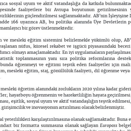
rıca sosyal uyum ve aktif vatandaşlığa da katkıda bulunmakta
yesinde faaliyetlere bir Avrupa boyutunun getirilmesinin y
birliklerinin güçlendirilmesi sağlanmaktadır. AB’nin İşleyişin
dde 166 uyarınca AB, bu politika alanında Üye Devletlerin pol
mamlayıcı bir görev üstlenmektedir.
m ve mesleki eğitim sistemini belirlemekle yükümlü olup, AB’
yaşlanan nüfus, küresel rekabet ve işgücü piyasasındaki beceri 
ımcı olmayı amaçlamaktadır. En iyi uygulamaların paylaşılması
atistik toplanmasının yanı sıra politika reformlarına dest
bunda öğrenmeyi ve eğitimi teşvik eden faaliyetler için mal
m, mesleki eğitim, staj, gönüllülük faaliyeti, dil öğrenme veya
.
 mesleki öğretim alanındaki zorlukların 2020 yılına kadar gideri
efler; hayatboyu öğrenmenin ve hareketliliğin hayata geçirilmesi
ılması, eşitlik, sosyal uyum ve aktif vatandaşlığın teşvik edilmes
 girişimcilik ve inovasyonun artırılması olarak belirlenmiştir.
sal yeterlilikleri karşılaştırılmasına olanak sağlamaktadır. Buna 
Europass
 standart bir formatta sunmasına olanak sağlayan
belge