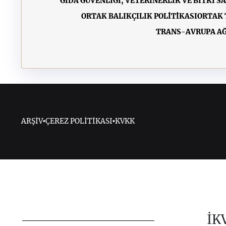
GIDA GÜVENLİĞİ, VETERİNERLİK VE BİTKİ SA
ORTAK BALIKÇILIK POLİTİKASI
ORTAK 
TRANS-AVRUPA AĞ
ARŞİV
•
ÇEREZ POLİTİKASI
•
KVKK
İK