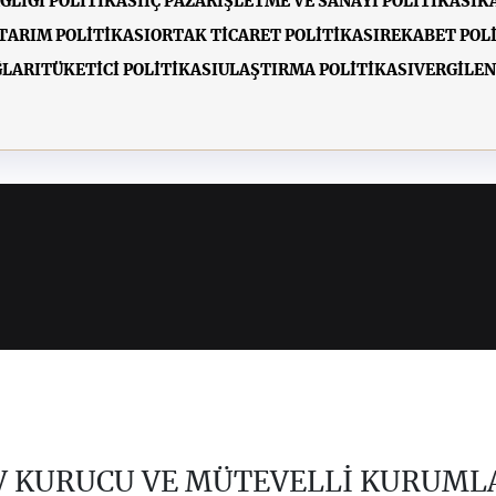
ĞLIĞI POLİTİKASI
İÇ PAZAR
İŞLETME VE SANAYİ POLİTİKASI
K
TARIM POLİTİKASI
ORTAK TİCARET POLİTİKASI
REKABET POL
LARI
TÜKETİCİ POLİTİKASI
ULAŞTIRMA POLİTİKASI
VERGİLEN
V KURUCU VE MÜTEVELLİ KURUML