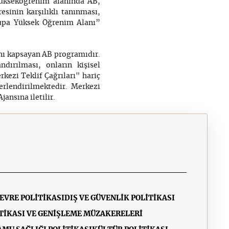
Yükseköğrenim alanında AB,
sinin karşılıklı tanınması,
Avrupa Yüksek Öğrenim Alanı”
ını kapsayan AB programıdır.
dırılması, onların kişisel
kezi Teklif Çağrıları" hariç
rlendirilmektedir. Merkezi
ansına iletilir.
EVRE POLİTİKASI
DIŞ VE GÜVENLİK POLİTİKASI
TİKASI VE GENİŞLEME MÜZAKERELERİ