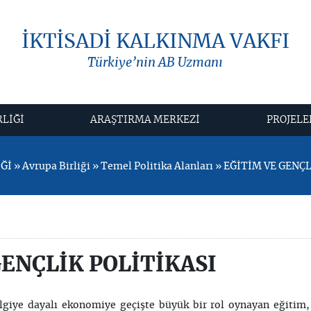
İKTİSADİ KALKINMA VAKFI
Türkiye’nin AB Uzmanı
RLİĞİ
ARAŞTIRMA MERKEZİ
PROJELE
 » Avrupa Birliği » Temel Politika Alanları » EĞİTİM VE GENÇ
GENÇLİK POLİTİKASI
lgiye dayalı ekonomiye geçişte büyük bir rol oynayan eğitim,