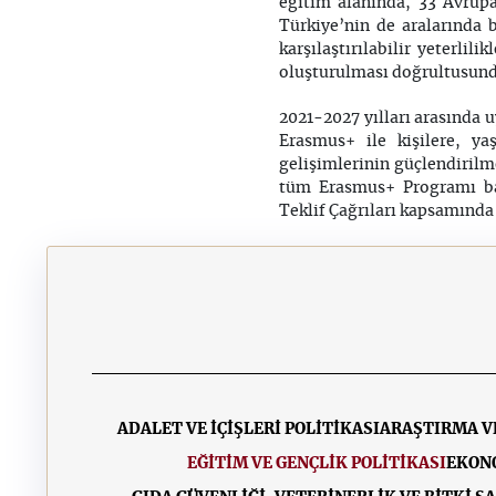
eğitim alanında, 33 Avrup
Türkiye’nin de aralarında 
karşılaştırılabilir yeterli
oluşturulması doğrultusund
2021-2027 yılları arasında 
Erasmus+ ile kişilere, ya
gelişimlerinin güçlendirilm
tüm Erasmus+ Programı baş
Teklif Çağrıları kapsamında
ADALET VE İÇİŞLERİ POLİTİKASI
ARAŞTIRMA V
EĞİTİM VE GENÇLİK POLİTİKASI
EKONO