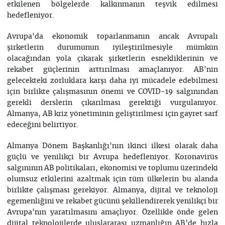
etkilenen bölgelerde kalkınmanın teşvik edilmesi
hedefleniyor.
Avrupa'da ekonomik toparlanmanın ancak Avrupalı
şirketlerin durumunun iyileştirilmesiyle mümkün
olacağından yola çıkarak şirketlerin esnekliklerinin ve
rekabet güçlerinin arttırılması amaçlanıyor. AB'nin
gelecekteki zorluklara karşı daha iyi mücadele edebilmesi
için birlikte çalışmasının önemi ve COVID-19 salgınından
gerekli derslerin çıkarılması gerektiği vurgulanıyor.
Almanya, AB kriz yönetiminin geliştirilmesi için gayret sarf
edeceğini belirtiyor.
Almanya Dönem Başkanlığı'nın ikinci ilkesi olarak daha
güçlü ve yenilikçi bir Avrupa hedefleniyor. Koronavirüs
salgınının AB politikaları, ekonomisi ve toplumu üzerindeki
olumsuz etkilerini azaltmak için tüm ülkelerin bu alanda
birlikte çalışması gerekiyor. Almanya, dijital ve teknoloji
egemenliğini ve rekabet gücünü şekillendirerek yenilikçi bir
Avrupa'nın yaratılmasını amaçlıyor. Özellikle önde gelen
dijital teknolojilerde uluslararası uzmanlığın AB’de hızla