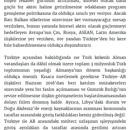
düşen rekabet gücünün artırılması, küresel olarak daha
güçlü bir aktör haline getirilmesine odaklanan program
genişleme politikasına da oldukça sınırlı yer veriyor. Ancak
Batı Balkan ülkelerine sürecinize ket vurmayacağız mesajı
verilirken, bunun yanında küresel aktör olarak güçlenmeyi
hedefleyen Avrupa’nın Çin, Rusya, ASEAN, Latin Amerika
ilişkilerine yer verirken, öte yandan Türkiye’den bir kere
bile bahsedilmemesi oldukça düşündürücü.
Türkiye açısından bakıldığında ise Türk kökenli Alman
vatandaşları da dâhil olmak üzere toplam 3 milyonluk Türk
toplumunun yaşadığı Almanya’nın dönem başkanlığı
oldukça önemli. Kısaca özetlemek gerekirse Türkiye-AB
ilişkileri Haziran 2016’dan beri katılım müzakereleri
sürecinde yeni bir faslın açılmaması ve Gümrük Birliği’nin
revize edilmesine ilişkin görüşmelerin başlatılmamasından
dolayı fiilen donmuş halde. Ayrıca, Libya’daki durum ve
Doğu Akdeniz’de enerji kaynaklarının aranması konusunda
taraflar arasındaki görüş farklılıkları henüz giderilmiş değil.
Türkiye ile AB arasındaki mülteci uzlaşının işleyişindeki
görüş ayrılıkları da taraflar arasında gerilimi artıran