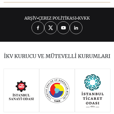
ESKİ AB DÖNEM BAŞKANLIKLARI
ARŞİV
•
ÇEREZ POLİTİKASI
•
KVKK
Ocak-Haziran 2026: GKRY
Temmuz-Aralık 2025: Danimarka
Ocak-Haziran 2025: Polonya
İKV KURUCU VE MÜTEVELLİ KURUMLARI
Temmuz-Aralık 2024: Macaristan
Ocak-Haziran 2024: Belçika
Temmuz-Aralık 2023: İspanya
İSVEÇ, AB KONSEYİ DÖNEM
BAŞKANLIĞI’NI DEVRALDI
Ocak-Haziran 2022:Fransa
Temmuz-Aralık 2022:Çek