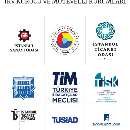
İKV KURUCU VE MÜTEVELLİ KURUMLARI
DEĞERLENDİRMELER 2010-2011
AVRUPA BİRLİĞİ VE TÜRKİYE-AB
İLİŞKİLERİ ALMANAĞI 2011
VISA POLICY OF MEMBER STATES
AND THE EU TOWARDS TURKISH
NATIONALS AFTER
SOYSAL”GÜNCELLEŞTİRİLMİŞ
ÜÇÜNCÜ BASKISI
SORULARLA AB POLİTİKALARI VE
TÜRKİYE:ENERJİ POLİTİKASI
SORULARLA AB POLİTİKALARI VE
TÜRKİYE: ORTAK BALIKÇILIK
POLİTİKASI
KIBRIS: SORULAR VE CEVAPLAR