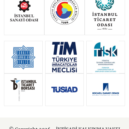
VISA POLICY OF MEMBER STATES
AND THE EU TOWARDS TURKISH
NATIONALS AFTER
SOYSAL”GÜNCELLEŞTİRİLMİŞ
ÜÇÜNCÜ BASKISI
SORULARLA AB POLİTİKALARI VE
TÜRKİYE:ENERJİ POLİTİKASI
SORULARLA AB POLİTİKALARI VE
TÜRKİYE: ORTAK BALIKÇILIK
POLİTİKASI
KIBRIS: SORULAR VE CEVAPLAR
BATI BALKAN ÜLKELERİNDE VİZE
SERBESTLİĞİ SÜRECİ: VİZE
KOLAYLAŞTIRMA, GERİ KABUL, YOL
HARİTASI VE VİZE SERBESTLİĞİ