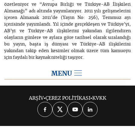
özetleniyor ve “Avrupa Birliği ve Türkiye-AB İlişkileri
Almanağı” adı altında yayımlanıyor. 2011 yılı gelişmelerini
içeren Almanak 2011’de (Yayın No: 256), Temmuz ayı
içerisinde yayımlandı. Yıl içinde gerçekleşen ve Türkiye’yi,
AB’yi ve Türkiye-AB ilişkilerini yakından ilgilendiren
olayların günlere ve aylara göre tarihsel olarak sıralandığı
bu yayın, başta iş dünyası ve Türkiye-AB ilişkilerini
yakından takip eden kesimler olmak üzere tüm kamuoyu
için faydalı bir kaynak niteliği taşıyor.
MENU
Son Dönem Yayınlar
ARŞİV
•
ÇEREZ POLİTİKASI
•
KVKK
SORULARLA AB POLİTİKALARI VE
TÜRKİYE: ÇEVRE POLİTİKASI
AB VE TÜRKİYE’DE GÜNCEL