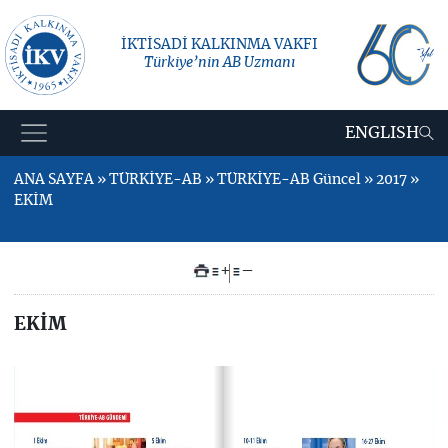
İKTİSADİ KALKINMA VAKFI
Türkiye’nin AB Uzmanı
ENGLISH
ANA SAYFA » TÜRKİYE-AB » TÜRKİYE-AB Güncel » 2017 »
EKİM
+
–
EKİM