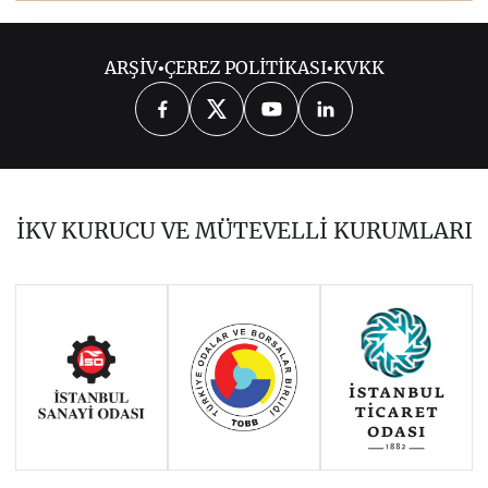
2017
ARŞİV
•
ÇEREZ POLİTİKASI
•
KVKK
OCAK-ŞUBAT
MART
NİSAN-MAYIS
HAZİRAN-TEMMUZ
AĞUSTOS
EYLÜL
EKİM
KASIM
ARALIK
İKV KURUCU VE MÜTEVELLİ KURUMLARI