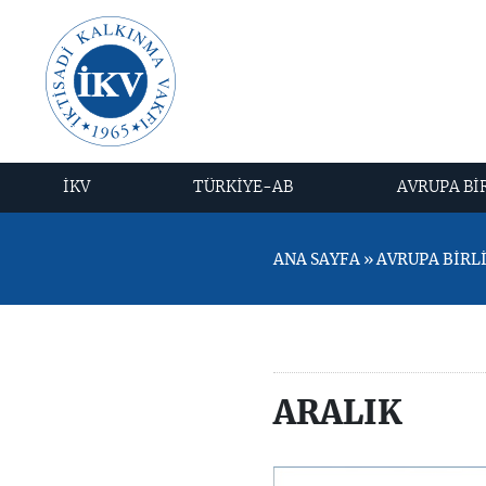
İKV
TÜRKİYE-AB
AVRUPA Bİ
ANA SAYFA » AVRUPA BİRLİĞ
ARALIK