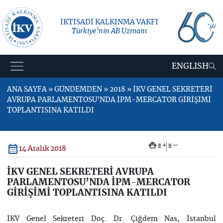
İKTİSADİ KALKINMA VAKFI
Türkiye’nin AB Uzmanı
ENGLISH
ANA SAYFA » GÜNDEMDEN » 2018 » İKV GENEL SEKRETERİ
AVRUPA PARLAMENTOSU’NDA İPM-MERCATOR GİRİŞİMİ
TOPLANTISINA KATILDI
+
–
14 Aralık 2018
İKV GENEL SEKRETERİ AVRUPA
PARLAMENTOSU’NDA İPM-MERCATOR
GİRİŞİMİ TOPLANTISINA KATILDI
İKV Genel Sekreteri Doç. Dr. Çiğdem Nas, İstanbul