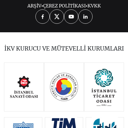
ARŞİV
•
ÇEREZ POLİTİKASI
•
KVKK
2026
2025
2024
2023
2022
2021
2020
2019
2017
İKV KURUCU VE MÜTEVELLİ KURUMLARI
2016
2015
2014
Haziran 2011 - Ocak 2014