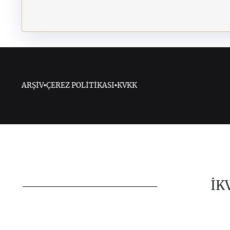
ARŞİV
•
ÇEREZ POLİTİKASI
•
KVKK
İK