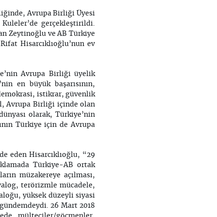
liğinde, Avrupa Birliği Üyesi
uleler’de gerçekleştirildi.
an Zeytinoğlu ve AB Türkiye
Rifat Hisarcıklıoğlu’nun ev
’nin Avrupa Birliği üyelik
i’nin en büyük başarısının,
emokrasi, istikrar, güvenlik
l, Avrupa Birliği içinde olan
 dünyası olarak, Türkiye’nin
ının Türkiye için de Avrupa
ade eden Hisarcıklıoğlu, “29
çıklamada Türkiye-AB ortak
ların müzakereye açılması,
yalog, terörizmle mücadele,
yaloğu, yüksek düzeyli siyasi
e gündemdeydi. 26 Mart 2018
tede, mülteciler/göçmenler,