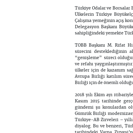
Türkiye Odalar ve Borsalar B
Ülkelerin Türkiye Büyükelç
Çalışma yemeğinin açış kon
Delegasyon Başkanı Büyükel
sahipliğindeki yemekte Türki
TOBB Başkanı M. Rifat His
sürecini desteklediğinin a
“genişleme” süreci olduğunu
ve refahı yaygınlaştırmıştır
ülkeler için de kazanım sağ
Avrupa Birliği katılım sür
Birliği için de önemli oldu
2018 yılı Ekim ayı itibariy
Kasım 2015 tarihinde gerç
gündemi şu konulardan olu
Gümrük Birliği modernizasy
Türkiye-AB Zirveleri – yıllı
diyalog. Bu ve benzeri, Tü
tarihindeki Varna Zirvesi’