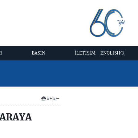
R
BASIN
İLETİŞİM
ENGLISH
+
–
 ARAYA