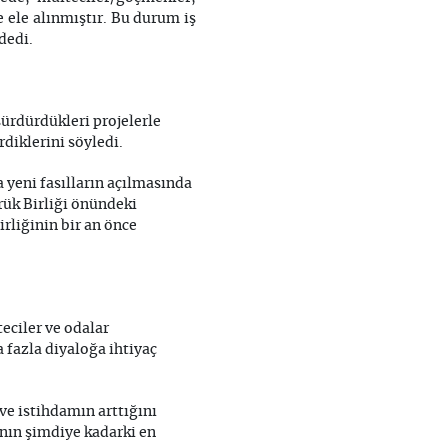
 ele alınmıştır. Bu durum iş
dedi.
sürdürdükleri projelerle
diklerini söyledi.
 yeni fasılların açılmasında
rük Birliği önündeki
rliğinin bir an önce
eciler ve odalar
 fazla diyaloğa ihtiyaç
e istihdamın arttığını
'nın şimdiye kadarki en