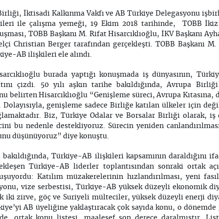
irliği, İktisadi Kalkınma Vakfı ve AB Türkiye Delegasyonu işbir
ileri ile çalışma yemeği, 19 Ekim 2018 tarihinde, TOBB İkiz K
uşması, TOBB Başkanı M. Rifat Hisarcıklıoğlu, İKV Başkanı Ayh
çi Christian Berger tarafından gerçekleşti. TOBB Başkanı M. 
ye-AB ilişkileri ele alındı.
arcıklıoğlu burada yaptığı konuşmada iş dünyasının, Türkiye
ltını çizdi. 50 yılı aşkın tarihe bakıldığında, Avrupa Birliğ
 belirten Hisarcıklıoğlu “Genişleme süreci, Avrupa Kıtasına, d
. Dolayısıyla, genişleme sadece Birliğe katılan ülkeler için deği
lamaktadır. Biz, Türkiye Odalar ve Borsalar Birliği olarak, iş
ecini bu nedenle destekliyoruz. Sürecin yeniden canlandırılmas
ğunu düşünüyoruz” diye konuştu.
le bakıldığında, Türkiye-AB ilişkileri kapsamının daraldığını if
ekleşen Türkiye-AB liderler toplantısından sonraki ortak a
şuyordu: Katılım müzakerelerinin hızlandırılması, yeni fasıl
onu, vize serbestisi, Türkiye-AB yüksek düzeyli ekonomik di
k iki zirve, göç ve Suriyeli mülteciler, yüksek düzeyli enerji di
rkiye’yi AB üyeliğine yaklaştıracak çok sayıda konu, o dönemd
nde, ortak konu listesi, maalesef son derece daralmıştır. Lis