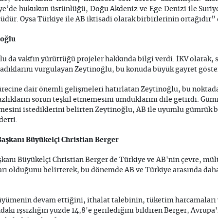
e’de hukukun üstünlüğü, Doğu Akdeniz ve Ege Denizi ile Suriye
üdür. Oysa Türkiye ile AB iktisadi olarak birbirlerinin ortağıdır” 
noğlu
 da vakfın yürüttüğü projeler hakkında bilgi verdi. İKV olarak, 
adıklarını vurgulayan Zeytinoğlu, bu konuda büyük gayret göster
recine dair önemli gelişmeleri hatırlatan Zeytinoğlu, bu noktada
zlıkların sorun teşkil etmemesini umduklarını dile getirdi. Güm
mesini istediklerini belirten Zeytinoğlu, AB ile uyumlu gümrük bi
detti.
aşkanı Büyükelçi Christian Berger
anı Büyükelçi Christian Berger de Türkiye ve AB'nin çevre, mült
ları olduğunu belirterek, bu dönemde AB ve Türkiye arasında daha
ümenin devam ettiğini, ithalat talebinin, tüketim harcamaları v
ndaki işsizliğin yüzde 14,8'e gerilediğini bildiren Berger, Avrupa