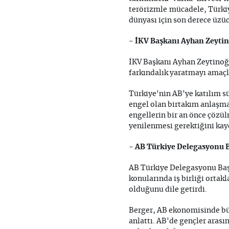
terörizmle mücadele, Türkiy
dünyası için son derece üzüc
- İKV Başkanı Ayhan Zeyti
İKV Başkanı Ayhan Zeytinoğlu
farkındalık yaratmayı amaçl
Türkiye'nin AB'ye katılım sü
engel olan birtakım anlaşma
engellerin bir an önce çözül
yenilenmesi gerektiğini kay
- AB Türkiye Delegasyonu B
AB Türkiye Delegasyonu Başk
konularında iş birliği ortak
olduğunu dile getirdi.
Berger, AB ekonomisinde büy
anlattı. AB'de gençler arası