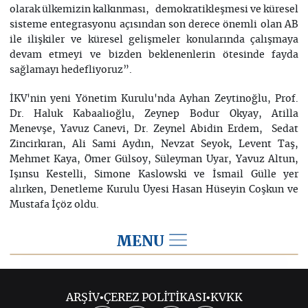
olarak ülkemizin kalkınması, demokratikleşmesi ve küresel
sisteme entegrasyonu açısından son derece önemli olan AB
ile ilişkiler ve küresel gelişmeler konularında çalışmaya
devam etmeyi ve bizden beklenenlerin ötesinde fayda
sağlamayı hedefliyoruz”.
İKV'nin yeni Yönetim Kurulu'nda Ayhan Zeytinoğlu, Prof.
Dr. Haluk Kabaalioğlu, Zeynep Bodur Okyay, Atilla
Menevşe, Yavuz Canevi, Dr. Zeynel Abidin Erdem, Sedat
Zincirkıran, Ali Sami Aydın, Nevzat Seyok, Levent Taş,
Mehmet Kaya, Ömer Gülsoy, Süleyman Uyar, Yavuz Altun,
Işınsu Kestelli, Simone Kaslowski ve İsmail Gülle yer
alırken, Denetleme Kurulu Üyesi Hasan Hüseyin Coşkun ve
Mustafa İçöz oldu.
MENU
2018
ARŞİV
•
ÇEREZ POLİTİKASI
•
KVKK