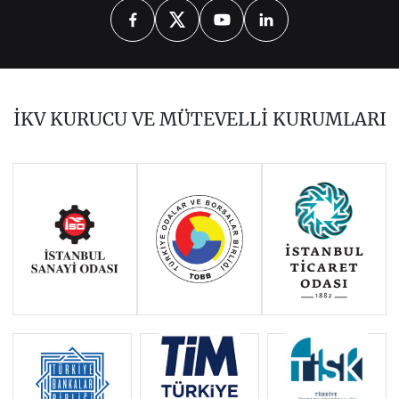
2026
2025
2024
2023
2022
2021
2020
2019
2017
İKV KURUCU VE MÜTEVELLİ KURUMLARI
2016
2015
2014
Haziran 2011 - Ocak 2014