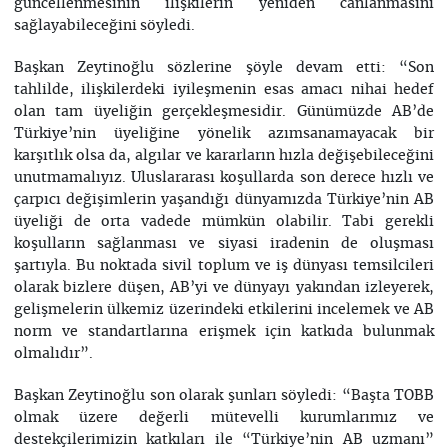
güncellenmesinin ilişkilerin yeniden canlanmasını
sağlayabileceğini söyledi.
Başkan Zeytinoğlu sözlerine şöyle devam etti: “Son
tahlilde, ilişkilerdeki iyileşmenin esas amacı nihai hedef
olan tam üyeliğin gerçekleşmesidir. Günümüzde AB’de
Türkiye’nin üyeliğine yönelik azımsanamayacak bir
karşıtlık olsa da, algılar ve kararların hızla değişebileceğini
unutmamalıyız. Uluslararası koşullarda son derece hızlı ve
çarpıcı değişimlerin yaşandığı dünyamızda Türkiye’nin AB
üyeliği de orta vadede mümkün olabilir. Tabi gerekli
koşulların sağlanması ve siyasi iradenin de oluşması
şartıyla. Bu noktada sivil toplum ve iş dünyası temsilcileri
olarak bizlere düşen, AB’yi ve dünyayı yakından izleyerek,
gelişmelerin ülkemiz üzerindeki etkilerini incelemek ve AB
norm ve standartlarına erişmek için katkıda bulunmak
olmalıdır”.
Başkan Zeytinoğlu son olarak şunları söyledi: “Başta TOBB
olmak üzere değerli mütevelli kurumlarımız ve
destekçilerimizin katkıları ile “Türkiye’nin AB uzmanı”