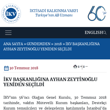
İKTİSADİ KALKINMA VAKFI
Türkiye’nin AB Uzmanı
ENGLISH
ANA SAYFA » GÜNDEMDEN » 2018 » İKV BAŞKANLIĞINA
AYHAN ZEYTİNOĞLU YENİDEN SEÇİLDİ
+
–
30 Temmuz 2018
İKV BAŞKANLIĞINA AYHAN ZEYTİNOĞLU
YENİDEN SEÇİLDİ
İKV’nin 56’ncı Olağan Genel Kurulu, 30 Temmuz 2018
tarihinde, vakfın Mütevelli Kurum başkanları, Destekçi
Kurum temsilcileri ve delegelerin katılımıyla İstanbul’da