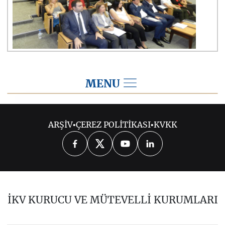
MENU
2018
ARŞİV
•
ÇEREZ POLİTİKASI
•
KVKK
2026
2025
2024
2023
2022
2021
2020
2019
2017
İKV KURUCU VE MÜTEVELLİ KURUMLARI
2016
2015
2014