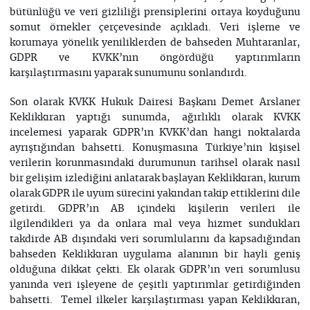
bütünlüğü ve veri gizliliği prensiplerini ortaya koyduğunu
somut örnekler çerçevesinde açıkladı. Veri işleme ve
korumaya yönelik yeniliklerden de bahseden Muhtaranlar,
GDPR ve KVKK’nın öngördüğü yaptırımların
karşılaştırmasını yaparak sunumunu sonlandırdı.
Son olarak KVKK Hukuk Dairesi Başkanı Demet Arslaner
Keklikkıran yaptığı sunumda, ağırlıklı olarak KVKK
incelemesi yaparak GDPR’ın KVKK’dan hangi noktalarda
ayrıştığından bahsetti. Konuşmasına Türkiye’nin kişisel
verilerin korunmasındaki durumunun tarihsel olarak nasıl
bir gelişim izlediğini anlatarak başlayan Keklikkıran, kurum
olarak GDPR ile uyum sürecini yakından takip ettiklerini dile
getirdi. GDPR’ın AB içindeki kişilerin verileri ile
ilgilendikleri ya da onlara mal veya hizmet sundukları
takdirde AB dışındaki veri sorumlularını da kapsadığından
bahseden Keklikkıran uygulama alanının bir hayli geniş
olduğuna dikkat çekti. Ek olarak GDPR’ın veri sorumlusu
yanında veri işleyene de çeşitli yaptırımlar getirdiğinden
bahsetti. Temel ilkeler karşılaştırması yapan Keklikkıran,