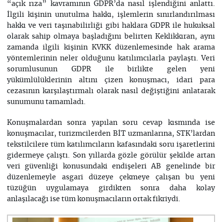
“açık rıza” kavramının GDPR’da nasıl işlendiğini anlattı.
İlgili kişinin unutulma hakkı, işlemlerin sınırlandırılması
hakkı ve veri taşınabilirliği gibi haklara GDPR ile hukuksal
olarak sahip olmaya başladığını belirten Keklikkıran, aynı
zamanda ilgili kişinin KVKK düzenlemesinde hak arama
yöntemlerinin neler olduğunu katılımcılarla paylaştı. Veri
sorumlusunun GDPR ile birlikte gelen yeni
yükümlülüklerinin altını çizen konuşmacı, idari para
cezasının karşılaştırmalı olarak nasıl değiştiğini anlatarak
sunumunu tamamladı.
Konuşmalardan sonra yapılan soru cevap kısmında ise
konuşmacılar, turizmcilerden BİT uzmanlarına, STK’lardan
tekstilcilere tüm katılımcıların kafasındaki soru işaretlerini
gidermeye çalıştı. Son yıllarda gözle görülür şekilde artan
veri güvenliği konusundaki endişeleri AB genelinde bir
düzenlemeyle asgari düzeye çekmeye çalışan bu yeni
tüzüğün uygulamaya girdikten sonra daha kolay
anlaşılacağı ise tüm konuşmacıların ortak fikriydi.