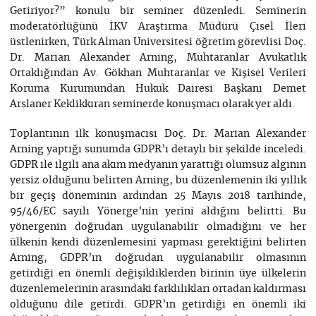
Getiriyor?” konulu bir seminer düzenledi. Seminerin
moderatörlüğünü İKV Araştırma Müdürü Çisel İleri
üstlenirken, Türk Alman Üniversitesi öğretim görevlisi Doç.
Dr. Marian Alexander Arning, Muhtaranlar Avukatlık
Ortaklığından Av. Gökhan Muhtaranlar ve Kişisel Verileri
Koruma Kurumundan Hukuk Dairesi Başkanı Demet
Arslaner Keklikkıran seminerde konuşmacı olarak yer aldı.
Toplantının ilk konuşmacısı Doç. Dr. Marian Alexander
Arning yaptığı sunumda GDPR’ı detaylı bir şekilde inceledi.
GDPR ile ilgili ana akım medyanın yarattığı olumsuz algının
yersiz olduğunu belirten Arning, bu düzenlemenin iki yıllık
bir geçiş döneminin ardından 25 Mayıs 2018 tarihinde,
95/46/EC sayılı Yönerge’nin yerini aldığını belirtti. Bu
yönergenin doğrudan uygulanabilir olmadığını ve her
ülkenin kendi düzenlemesini yapması gerektiğini belirten
Arning, GDPR’ın doğrudan uygulanabilir olmasının
getirdiği en önemli değişikliklerden birinin üye ülkelerin
düzenlemelerinin arasındaki farklılıkları ortadan kaldırması
olduğunu dile getirdi. GDPR’ın getirdiği en önemli iki