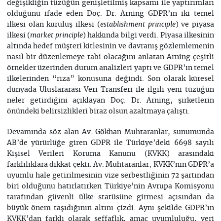
değişikliğin tüzüğün genişletilmiş kapsamı ile yaptırımları
olduğunu ifade eden Doç. Dr. Arning GDPR’ın iki temel
ilkesi olan kuruluş ilkesi (
) ve piyasa
establishment principle
ilkesi (
) hakkında bilgi verdi. Piyasa ilkesinin
market principle
altında hedef müşteri kitlesinin ve davranış gözlemlemenin
nasıl bir düzenlemeye tabi olacağını anlatan Arning çeşitli
örnekler üzerinden durum analizleri yaptı ve GDPR’ın temel
ilkelerinden “rıza” konusuna değindi. Son olarak küresel
dünyada Uluslararası Veri Transferi ile ilgili yeni tüzüğün
neler getirdiğini açıklayan Doç. Dr. Arning, şirketlerin
önündeki belirsizlikleri biraz olsun azaltmaya çalıştı.
Devamında söz alan Av. Gökhan Muhtaranlar, sunumunda
AB’de yürürlüğe giren GDPR ile Türkiye’deki 6698 sayılı
Kişisel Verileri Koruma Kanunu (KVKK) arasındaki
farklılıklara dikkat çekti. Av. Muhtaranlar, KVKK’nın GDPR’a
uyumlu hale getirilmesinin vize serbestliğinin 72 şartından
biri olduğunu hatırlatırken Türkiye’nin Avrupa Komisyonu
tarafından güvenli ülke statüsüne girmesi açısından da
büyük önem taşıdığının altını çizdi. Aynı şekilde GDPR’ın
KVKK’dan farklı olarak şeffaflık, amaç uyumluluğu, veri