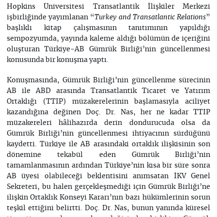
Hopkins Üniversitesi Transatlantik İlişkiler Merkezi
işbirliğinde yayımlanan “
”
Turkey and Transatlantic Relations
başlıklı kitap çalışmasının tanıtımının yapıldığı
sempozyumda, yayında kaleme aldığı bölümün de içeriğini
oluşturan Türkiye-AB Gümrük Birliği’nin güncellenmesi
konusunda bir konuşma yaptı.
Konuşmasında, Gümrük Birliği’nin güncellenme sürecinin
AB ile ABD arasında Transatlantik Ticaret ve Yatırım
Ortaklığı (TTIP) müzakerelerinin başlamasıyla aciliyet
kazandığına değinen Doç. Dr. Nas, her ne kadar TTIP
müzakereleri hâlihazırda derin dondurucuda olsa da
Gümrük Birliği’nin güncellenmesi ihtiyacının sürdüğünü
kaydetti. Türkiye ile AB arasındaki ortaklık ilişkisinin son
dönemine tekabül eden Gümrük Birliği’nin
tamamlanmasının ardından Türkiye’nin kısa bir süre sonra
AB üyesi olabileceği beklentisini anımsatan İKV Genel
Sekreteri, bu halen gerçekleşmediği için Gümrük Birliği’ne
ilişkin Ortaklık Konseyi Kararı’nın bazı hükümlerinin sorun
teşkil ettiğini belirtti. Doç. Dr. Nas, bunun yanında küresel