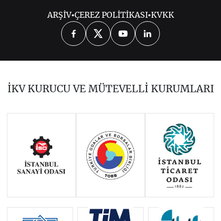
ARŞİV
•
ÇEREZ POLİTİKASI
•
KVKK
2026
2025
2024
2023
2022
2021
2020
2019
2017
İKV KURUCU VE MÜTEVELLİ KURUMLARI
2016
2015
2014
Haziran 2011 - Ocak 2014