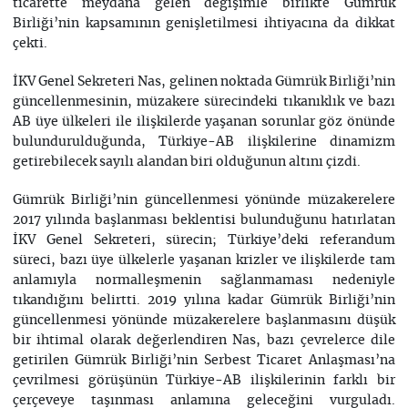
ticarette meydana gelen değişimle birlikte Gümrük
Birliği’nin kapsamının genişletilmesi ihtiyacına da dikkat
çekti.
İKV Genel Sekreteri Nas, gelinen noktada Gümrük Birliği’nin
güncellenmesinin, müzakere sürecindeki tıkanıklık ve bazı
AB üye ülkeleri ile ilişkilerde yaşanan sorunlar göz önünde
bulundurulduğunda, Türkiye-AB ilişkilerine dinamizm
getirebilecek sayılı alandan biri olduğunun altını çizdi.
Gümrük Birliği’nin güncellenmesi yönünde müzakerelere
2017 yılında başlanması beklentisi bulunduğunu hatırlatan
İKV Genel Sekreteri, sürecin; Türkiye’deki referandum
süreci, bazı üye ülkelerle yaşanan krizler ve ilişkilerde tam
anlamıyla normalleşmenin sağlanmaması nedeniyle
tıkandığını belirtti. 2019 yılına kadar Gümrük Birliği’nin
güncellenmesi yönünde müzakerelere başlanmasını düşük
bir ihtimal olarak değerlendiren Nas, bazı çevrelerce dile
getirilen Gümrük Birliği’nin Serbest Ticaret Anlaşması’na
çevrilmesi görüşünün Türkiye-AB ilişkilerinin farklı bir
çerçeveye taşınması anlamına geleceğini vurguladı.