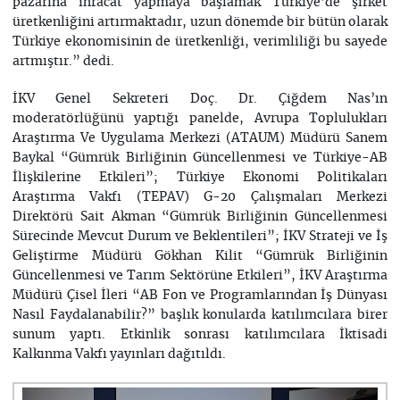
pazarına ihracat yapmaya başlamak Türkiye’de şirket
üretkenliğini artırmaktadır, uzun dönemde bir bütün olarak
Türkiye ekonomisinin de üretkenliği, verimliliği bu sayede
artmıştır.” dedi.
İKV Genel Sekreteri Doç. Dr. Çiğdem Nas’ın
moderatörlüğünü yaptığı panelde, Avrupa Toplulukları
Araştırma Ve Uygulama Merkezi (ATAUM) Müdürü Sanem
Baykal “Gümrük Birliğinin Güncellenmesi ve Türkiye-AB
İlişkilerine Etkileri”; Türkiye Ekonomi Politikaları
Araştırma Vakfı (TEPAV) G-20 Çalışmaları Merkezi
Direktörü Sait Akman “Gümrük Birliğinin Güncellenmesi
Sürecinde Mevcut Durum ve Beklentileri”; İKV Strateji ve İş
Geliştirme Müdürü Gökhan Kilit “Gümrük Birliğinin
Güncellenmesi ve Tarım Sektörüne Etkileri”, İKV Araştırma
Müdürü Çisel İleri “AB Fon ve Programlarından İş Dünyası
Nasıl Faydalanabilir?” başlık konularda katılımcılara birer
sunum yaptı. Etkinlik sonrası katılımcılara İktisadi
Kalkınma Vakfı yayınları dağıtıldı.