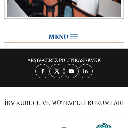
MENU
2017
ARŞİV
•
ÇEREZ POLİTİKASI
•
KVKK
2026
2025
2024
2023
2022
2021
2020
2019
2018
İKV KURUCU VE MÜTEVELLİ KURUMLARI
2016
2015
2014
Haziran 2011 - Ocak 2014