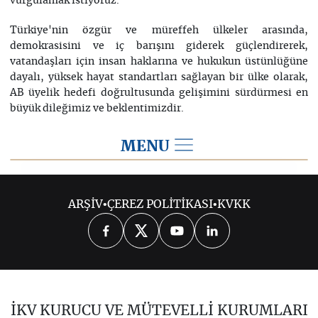
vurgulamak istiyoruz.
Türkiye'nin özgür ve müreffeh ülkeler arasında,
demokrasisini ve iç barışını giderek güçlendirerek,
vatandaşları için insan haklarına ve hukukun üstünlüğüne
dayalı, yüksek hayat standartları sağlayan bir ülke olarak,
AB üyelik hedefi doğrultusunda gelişimini sürdürmesi en
büyük dileğimiz ve beklentimizdir.
MENU
2016
ARŞİV
•
ÇEREZ POLİTİKASI
•
KVKK
2026
2025
2024
2023
2022
2021
2020
2019
2018
İKV KURUCU VE MÜTEVELLİ KURUMLARI