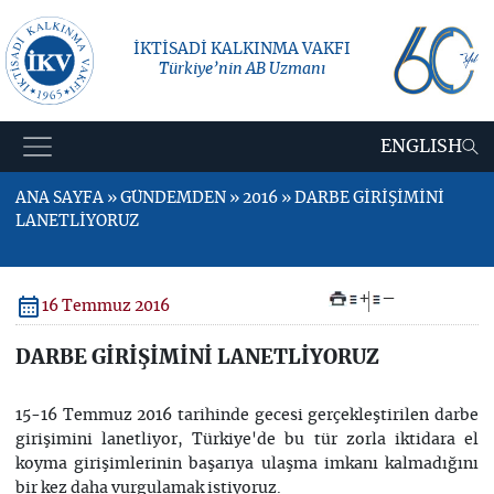
İKTİSADİ KALKINMA VAKFI
Türkiye’nin AB Uzmanı
ENGLISH
ANA SAYFA » GÜNDEMDEN » 2016 » DARBE GİRİŞİMİNİ
LANETLİYORUZ
+
–
16 Temmuz 2016
DARBE GİRİŞİMİNİ LANETLİYORUZ
15-16 Temmuz 2016 tarihinde gecesi gerçekleştirilen darbe
girişimini lanetliyor, Türkiye'de bu tür zorla iktidara el
koyma girişimlerinin başarıya ulaşma imkanı kalmadığını
bir kez daha vurgulamak istiyoruz.